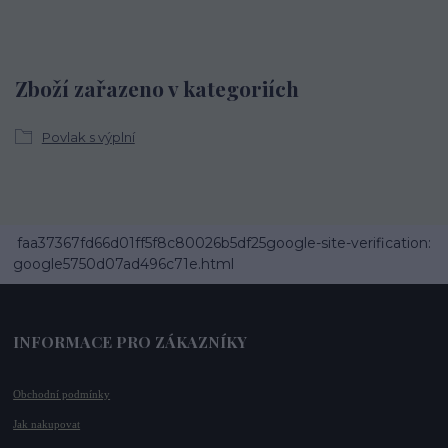
Zboží zařazeno v kategoriích
Povlak s výplní
faa37367fd66d01ff5f8c80026b5df25google-site-verification:
google5750d07ad496c71e.html
INFORMACE PRO ZÁKAZNÍKY
Obchodní podmínky
Jak nakupovat