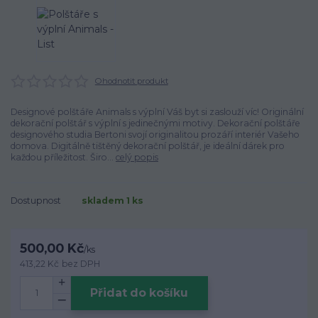
Ohodnotit produkt
Designové polštáře Animals s výplní Váš byt si zaslouží víc! Originální
dekorační polštář s výplní s jedinečnými motivy. Dekorační polštáře
designového studia Bertoni svojí originalitou prozáří interiér Vašeho
domova. Digitálně tištěný dekorační polštář, je ideální dárek pro
každou příležitost. Širo...
celý popis
Dostupnost
skladem 1 ks
500,00 Kč
/
ks
413,22 Kč
bez DPH
Přidat do košíku