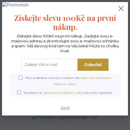
0
ks
CZK
0,00 Kč
Získejte slevu 100Kč na první
nákup.
Menu
Získejte slevu 100Kč na první nákup. Zadejte svou e-
mailovou adresu a zkontrolujte svou e-mailovou schránku
a spam. Váš slevový kód tam na Vás čeká! Může to chvilku
trvat.
Hledat
Odeslat
Úvod
Polštáře
Povlak s výplní
Polštáře s výplní Animals - List
Přeji si odebírat novinky e-mailem dle
podmínek zpracování
Polštáře s výplní Animals -
osobních údajů
.
List
Souhlasím se
zpracováním osobních údajů
pro účely registrace.
Zavřít