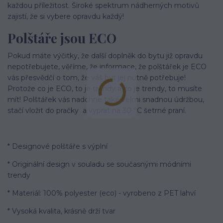
každou příležitost. Široké spektrum nádherných motivů
zajistí, že si vybere opravdu každý!
Polštáře jsou ECO
Pokud máte výčitky, že další doplněk do bytu již opravdu
nepotřebujete, věříme, že informace, že polštářek je ECO
vás přesvědčí o tom, že váš byt jej nutně potřebuje!
Protože co je ECO, to je trendy a co je trendy, to musíte
mít! Polštářek vás nadchne také velmi snadnou údržbou,
stačí vložit do pračky a vyprat na 30 °C šetrné praní.
* Designové polštáře s výplní
* Originální design v souladu se současnými módními
trendy
* Materiál: 100% polyester (eco) - vyrobeno z PET lahví
* Vysoká kvalita, krásně drží tvar