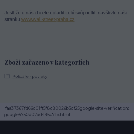
Jestliže u nás chcete doladit celý svůj outfit, navštivte naši
stránku
www.wall-street-praha.cz
Zboží zařazeno v kategoriích
Polštáře - povlaky
faa37367fd66d01ff5f8c80026b5df25google-site-verification:
google5750d07ad496c71e.html