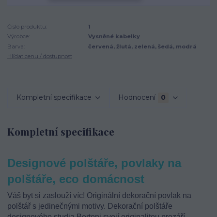
Číslo produktu:
1
Výrobce:
Vysněné kabelky
Barva:
červená, žlutá, zelená, šedá, modrá
Hlídat cenu / dostupnost
Kompletní specifikace
Hodnocení
0
Kompletní specifikace
Designové polštáře, povlaky na
polštáře, eco domácnost
Váš byt si zaslouží víc! O
riginální dekorační povlak na
polštář
s jedinečnými motivy.
Dekorační polštáře
designového studia Bertoni svojí originalitou prozáří