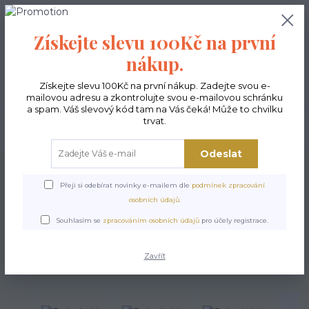
0
ks
CZK
0,00 Kč
Získejte slevu 100Kč na první
nákup.
Menu
Získejte slevu 100Kč na první nákup. Zadejte svou e-
mailovou adresu a zkontrolujte svou e-mailovou schránku
a spam. Váš slevový kód tam na Vás čeká! Může to chvilku
trvat.
Hledat
Odeslat
Úvod
Polštáře
Polštáře - povlaky
Polštář List
Přeji si odebírat novinky e-mailem dle
podmínek zpracování
Polštář List
osobních údajů
.
Souhlasím se
zpracováním osobních údajů
pro účely registrace.
Zavřít