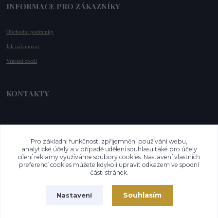
INFORMACE PRO ZÁKAZNÍKY
Obchodní podmínky
Jak nakupovat
Vrácení zboží
KONTAKTY
📞 +420 732 779 508
📧 
info@vysnenekabelky.cz
Pro základní funkčnost, zpříjemnění používání webu,
🌐 
www.vysnenekabelky.cz
analytické účely a v případě udělení souhlasu také pro účely
cílení reklamy využíváme soubory cookies. Nastavení vlastních
preferencí cookies můžete kdykoli upravit odkazem ve spodní
části stránek.
Souhlasím
Nastavení
Vytvořeno na
Eshop-rychle.cz