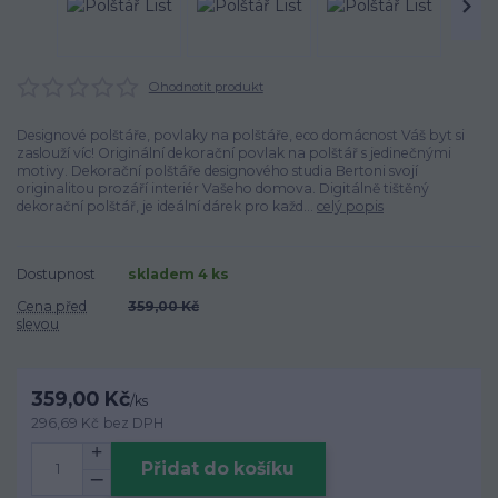
Ohodnotit produkt
Designové polštáře, povlaky na polštáře, eco domácnost Váš byt si
zaslouží víc! Originální dekorační povlak na polštář s jedinečnými
motivy. Dekorační polštáře designového studia Bertoni svojí
originalitou prozáří interiér Vašeho domova. Digitálně tištěný
dekorační polštář, je ideální dárek pro každ...
celý popis
Dostupnost
skladem 4 ks
Cena před
359,00 Kč
slevou
359,00 Kč
/
ks
296,69 Kč
bez DPH
Přidat do košíku