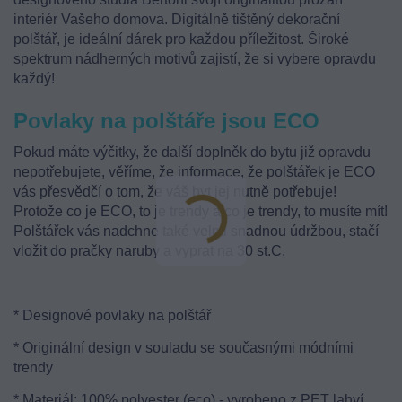
interiér Vašeho domova.
Digitálně tištěný
dekorační
polštář, je ideální dárek pro každou příležitost. Široké
spektrum nádherných motivů zajistí, že si vybere opravdu
každý!
Povlaky na polštáře jsou ECO
Pokud máte výčitky, že další doplněk do bytu již opravdu
nepotřebujete, věříme, že informace, že polštářek je ECO
vás přesvědčí o tom, že váš byt jej nutně potřebuje!
Protože co je ECO, to je trendy a co je trendy, to musíte mít!
Polštářek vás nadchne také velmi snadnou údržbou, stačí
vložit do pračky naruby a vyprat na 30 st.C.
* Designové povlaky na polštář
* Originální design v souladu se současnými módními
trendy
* Materiál: 100% polyester (eco) - vyrobeno z PET lahví