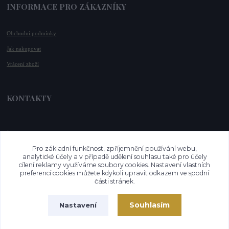
INFORMACE PRO ZÁKAZNÍKY
Obchodní podmínky
Jak nakupovat
Vrácení zboží
KONTAKTY
📞 +420 732 779 508
📧 
info@vysnenekabelky.cz
Pro základní funkčnost, zpříjemnění používání webu,
🌐 
www.vysnenekabelky.cz
analytické účely a v případě udělení souhlasu také pro účely
cílení reklamy využíváme soubory cookies. Nastavení vlastních
preferencí cookies můžete kdykoli upravit odkazem ve spodní
části stránek.
Souhlasím
Nastavení
Vytvořeno na
Eshop-rychle.cz