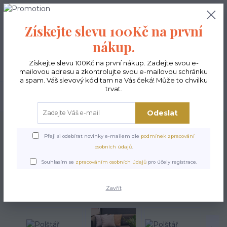
0
ks
CZK
0,00 Kč
Získejte slevu 100Kč na první
nákup.
Menu
Získejte slevu 100Kč na první nákup. Zadejte svou e-
mailovou adresu a zkontrolujte svou e-mailovou schránku
a spam. Váš slevový kód tam na Vás čeká! Může to chvilku
trvat.
Hledat
Odeslat
Úvod
Polštáře
Polštáře - povlaky
Polštář Hypnotic
Přeji si odebírat novinky e-mailem dle
podmínek zpracování
Polštář Hypnotic
osobních údajů
.
Souhlasím se
zpracováním osobních údajů
pro účely registrace.
Zavřít