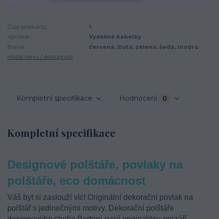
Číslo produktu:
1
Výrobce:
Vysněné kabelky
Barva:
červená, žlutá, zelená, šedá, modrá
Hlídat cenu / dostupnost
Kompletní specifikace
Hodnocení
0
Kompletní specifikace
Designové polštáře, povlaky na
polštáře, eco domácnost
Váš byt si zaslouží víc! O
riginální dekorační povlak na
polštář
s jedinečnými motivy.
Dekorační polštáře
designového studia Bertoni svojí originalitou prozáří