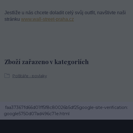
Jestliže u nás chcete doladit celý svůj outfit, navštivte naši
stránku
www.wall-street-praha.cz
Zboží zařazeno v kategoriích
Polštáře - povlaky
faa37367fd66d01ff5f8c80026b5df25google-site-verification:
google5750d07ad496c71e.html