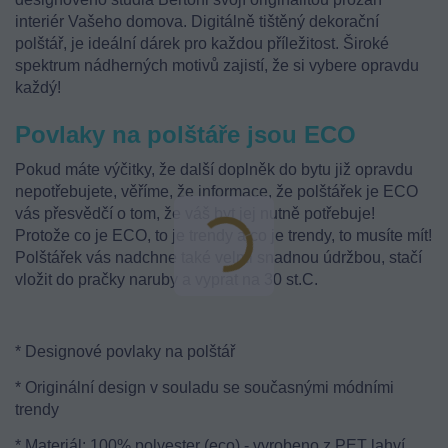
interiér Vašeho domova.
Digitálně tištěný
dekorační
polštář, je ideální dárek pro každou příležitost. Široké
spektrum nádherných motivů zajistí, že si vybere opravdu
každý!
Povlaky na polštáře jsou ECO
Pokud máte výčitky, že další doplněk do bytu již opravdu
nepotřebujete, věříme, že informace, že polštářek je ECO
vás přesvědčí o tom, že váš byt jej nutně potřebuje!
Protože co je ECO, to je trendy a co je trendy, to musíte mít!
Polštářek vás nadchne také velmi snadnou údržbou, stačí
vložit do pračky naruby a vyprat na 30 st.C.
* Designové povlaky na polštář
* Originální design v souladu se současnými módními
trendy
* Materiál: 100% polyester (eco) - vyrobeno z PET lahví