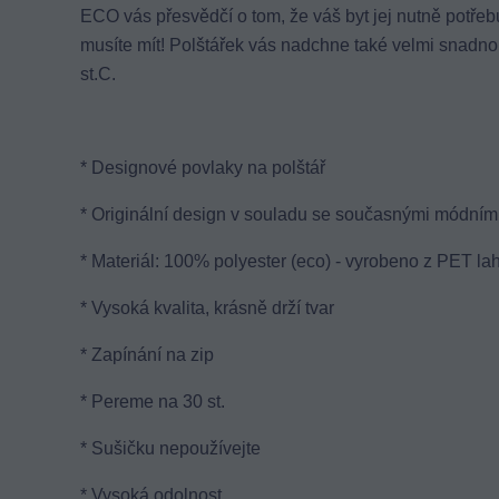
ECO vás přesvědčí o tom, že váš byt jej nutně potřebuj
musíte mít! Polštářek vás nadchne také velmi snadnou
st.C.
* Designové povlaky na polštář
* Originální design v souladu se současnými módními
* Materiál: 100% polyester (eco) - vyrobeno z PET lah
* Vysoká kvalita, krásně drží tvar
* Zapínání na zip
* Pereme na 30 st.
* Sušičku nepoužívejte
* Vysoká odolnost