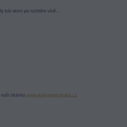
y bát skvrn po rozlitém víně...
e naši stránku
www.wall-street-praha.cz