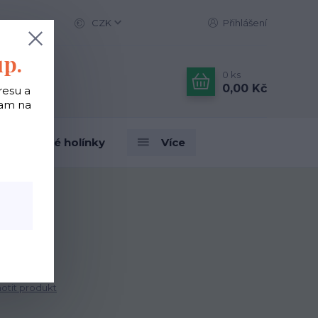
CZK
Přihlášení
up.
0
ks
0,00 Kč
resu a
tam na
Designové holínky
Více
tit produkt