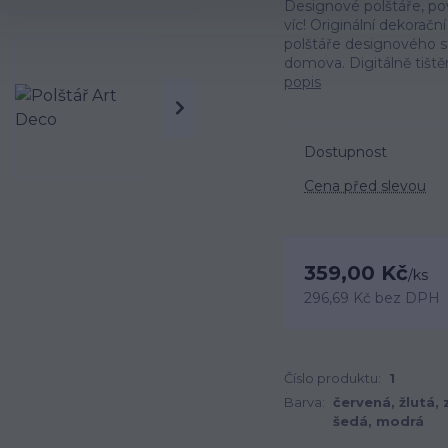
Designové polštáře, pov
víc! Originální dekorač
polštáře designového stu
domova. Digitálně tištěn
popis
Dostupnost
Cena před slevou
359,00 Kč
/
ks
296,69 Kč
bez DPH
Číslo produktu:
1
Barva:
červená, žlutá, 
šedá, modrá