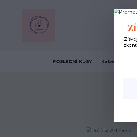
OBCHODNÍ
Zí
Získe
zkont
POSLEDNÍ KUSY
Kabelky ekolo