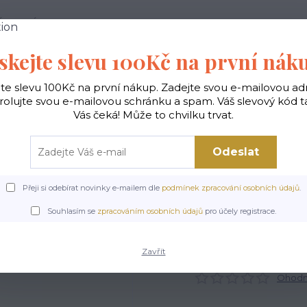
 PODMÍNKY
JAK NAKUPOVAT
KONTAKTY
skejte slevu 100Kč na první nák
Hledat
jte slevu 100Kč na první nákup. Zadejte svou e-mailovou ad
rolujte svou e-mailovou schránku a spam. Váš slevový kód 
Vás čeká! Může to chvilku trvat.
gické
Vaky na záda
Polštáře
Doplňky
Odeslat
Přeji si odebírat novinky e-mailem dle
podmínek zpracování osobních údajů
.
Úvod
Polštáře
Polštáře - povlaky
Polštář Art Deco
Souhlasím se
zpracováním osobních údajů
pro účely registrace.
Polštář Art Deco
Zavřít
Ohodno