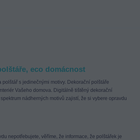
polštáře, eco domácnost
a polštář
s jedinečnými motivy.
Dekorační polštáře
í interiér Vašeho domova.
Digitálně tištěný
dekorační
ké spektrum nádherných motivů zajistí, že si vybere opravdu
vdu nepotřebujete, věříme, že informace, že polštářek je