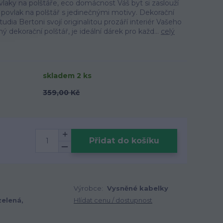
laky na polštáře, eco domácnost Váš byt si zaslouží
ní povlak na polštář s jedinečnými motivy. Dekorační
dia Bertoni svojí originalitou prozáří interiér Vašeho
ý dekorační polštář, je ideální dárek pro každ...
celý
skladem 2 ks
359,00 Kč
Přidat do košíku
Výrobce:
Vysněné kabelky
zelená,
Hlídat cenu / dostupnost