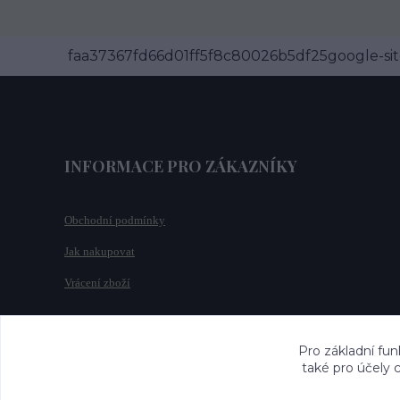
faa37367fd66d01ff5f8c80026b5df25google-site
INFORMACE PRO ZÁKAZNÍKY
Obchodní podmínky
Jak nakupovat
Vrácení zboží
Pro základní fun
také pro účely 