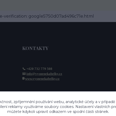
-verification: google5750d07ad496c71e.html
KONTAKTY
📞 +420 732 779 508
📧 
info@vysnenekabelky.cz
🌐 
www.vysnenekabelky.cz
kčnost, zpříjemnění používání webu, analytické účely a v případě
cílení reklamy využíváme soubory cookies. Nastavení vlastních pr
můžete kdykoli upravit odkazem ve spodní části stránek.