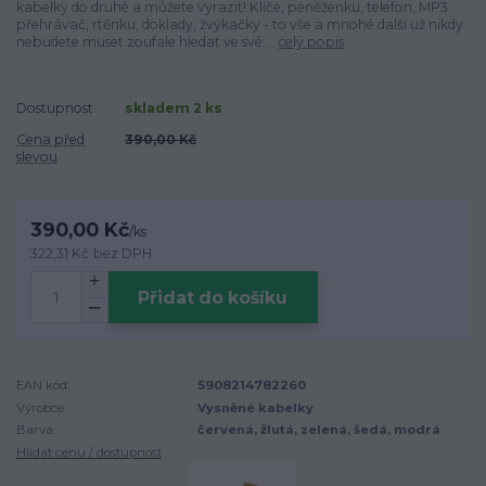
kabelky do druhé a můžete vyrazit! Klíče, peněženku, telefon, MP3
přehrávač, rtěnku, doklady, žvýkačky - to vše a mnohé další už nikdy
nebudete muset zoufale hledat ve své ...
celý popis
Dostupnost
skladem 2 ks
Cena před
390,00 Kč
slevou
390,00 Kč
/
ks
322,31 Kč
bez DPH
Přidat do košíku
EAN kód:
5908214782260
Výrobce:
Vysněné kabelky
Barva:
červená, žlutá, zelená, šedá, modrá
Hlídat cenu / dostupnost