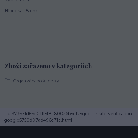
Hloubka: 8 cm
Zboží zařazeno v kategoriích
Organizéry do kabelky
faa37367fd66d01ff5f8c80026b5df25google-site-verification:
google5750d07ad496c71e.html