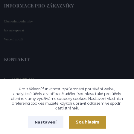
INFORMACE PRO ZÁKAZNÍKY
Obchodní podmínky
Jak nakupovat
Vrácení zboží
KONTAKTY
📞 +420 732 779 508
📧 
info@vysnenekabelky.cz
Pro základní funkčnost, zpříjemnění používání webu,
🌐 
www.vysnenekabelky.cz
analytické účely a v případě udělení souhlasu také pro účely
cílení reklamy využíváme soubory cookies. Nastavení vlastních
preferencí cookies můžete kdykoli upravit odkazem ve spodní
části stránek.
Souhlasím
Nastavení