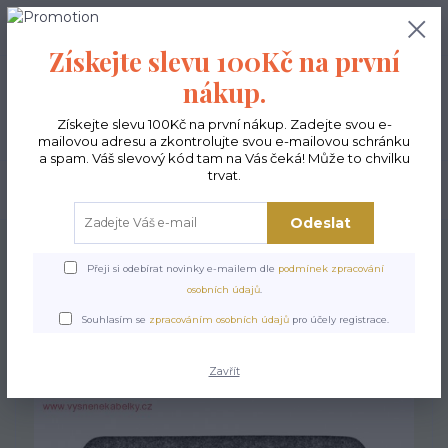
0
ks
CZK
0,00 Kč
Získejte slevu 100Kč na první
nákup.
Menu
Získejte slevu 100Kč na první nákup. Zadejte svou e-
mailovou adresu a zkontrolujte svou e-mailovou schránku
a spam. Váš slevový kód tam na Vás čeká! Může to chvilku
trvat.
Hledat
Odeslat
Úvod
Doplňky
Organizéry do kabelky
Organizér do kabelky - Rozálie
Přeji si odebírat novinky e-mailem dle
podmínek zpracování
Organizér do kabelky -
osobních údajů
.
Rozálie
Souhlasím se
zpracováním osobních údajů
pro účely registrace.
Zavřít