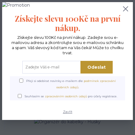
0
ks
CZK
0,00 Kč
Získejte slevu 100Kč na první
nákup.
Menu
Získejte slevu 100Kč na první nákup. Zadejte svou e-
mailovou adresu a zkontrolujte svou e-mailovou schránku
a spam. Váš slevový kód tam na Vás čeká! Může to chvilku
trvat.
Hledat
Odeslat
Úvod
Doplňky
Organizéry do kabelky
Organizér do kabelky - Husky
Přeji si odebírat novinky e-mailem dle
podmínek zpracování
Organizér do kabelky -
osobních údajů
.
Husky
Souhlasím se
zpracováním osobních údajů
pro účely registrace.
Zavřít