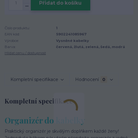
Přidat do košíku
Číslo produktu:
1
EAN kód:
5902241085967
Výrobce:
Vysněné kabelky
Barva:
červená, žlutá, zelená, šedá, modrá
Hlídat cenu / dostupnost
Kompletní specifikace
Hodnocení
0
Kompletní specifikace
Organizér do kabelky
Praktický organizér je skvělým doplňkem každé ženy!
Jednoduše během pár vteřin přendejte organizér z jedné