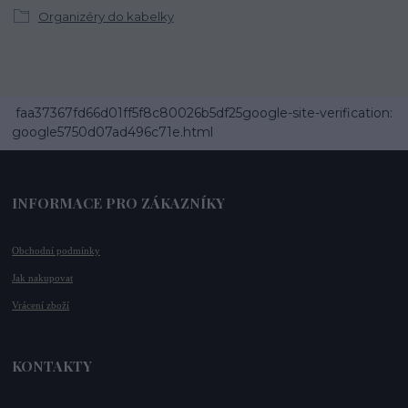
Organizéry do kabelky
faa37367fd66d01ff5f8c80026b5df25google-site-verification:
google5750d07ad496c71e.html
INFORMACE PRO ZÁKAZNÍKY
Obchodní podmínky
Jak nakupovat
Vrácení zboží
KONTAKTY