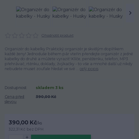
Ohodnotit produkt
Organizér do kabelky Praktický organizér je skvělým doplňkem
každé ženy! Jednoduše během pár vteřin přendejte organizér z jedné
kabelky do druhé a můžete vyrazit! Klíče, peněženku, telefon, MP3
přehrávač, rtěnku, doklady, žvýkačky - to vše a mnohé další už nikdy
nebudete muset zoufale hledat ve své ...
celý popis
Dostupnost
skladem 3 ks
Cena před
390,00 Kč
slevou
390,00 Kč
/
ks
322,31 Kč
bez DPH