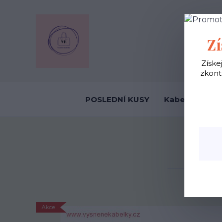
OBCHODNÍ
Zí
Získe
zkont
POSLEDNÍ KUSY
Kabelky ekolo
Akce