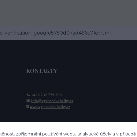
-verification: google5750d07ad496c71e.html
KONTAKTY
📞 +420 732 779 508
📧 
info@vysnenekabelky.cz
🌐 
www.vysnenekabelky.cz
kčnost, zpříjemnění používání webu, analytické účely a v případě