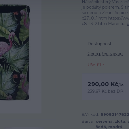
Nákrčník který Vás zah
je podšitý polarem. S 
rameno a Zimní čepice
c27_0_1.htm https://w
c8_13_2.htm Mareriá...
c
Dostupnost
Cena před slevou
Ušetříte
290,00 Kč
/
ks
239,67 Kč
bez DPH
EAN kód:
5908214782
Barva:
červená, žlutá, 
šedá, modrá