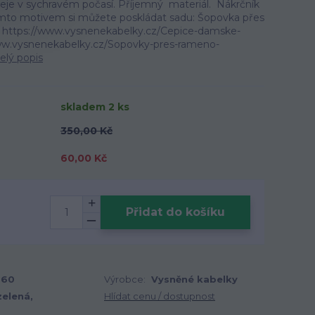
řeje v sychravém počasí. Příjemný materiál. Nákrčník
tímto motivem si můžete poskládat sadu: Šopovka přes
. https://www.vysnenekabelky.cz/Cepice-damske-
ww.vysnenekabelky.cz/Sopovky-pres-rameno-
elý popis
skladem 2 ks
350,00 Kč
60,00 Kč
Přidat do košíku
260
Výrobce:
Vysněné kabelky
zelená,
Hlídat cenu / dostupnost