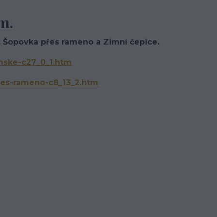
m.
 Šopovka přes rameno a Zimní čepice.
mske-c27_0_1.htm
res-rameno-c8_13_2.htm