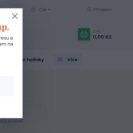
CZK
Přihlášení
up.
0
ks
0,00 Kč
resu a
tam na
Designové holínky
Více
k
tit produkt