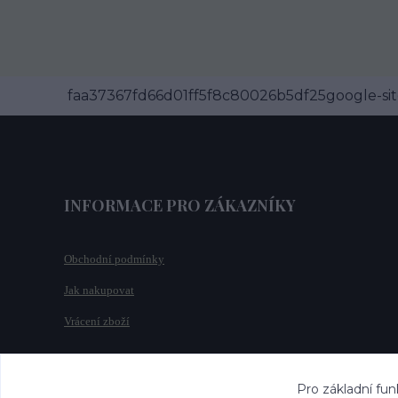
faa37367fd66d01ff5f8c80026b5df25google-site
INFORMACE PRO ZÁKAZNÍKY
Obchodní podmínky
Jak nakupovat
Vrácení zboží
Pro základní fun