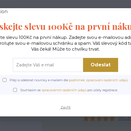
 PODMÍNKY
JAK NAKUPOVAT
KONTAKTY
skejte slevu 100Kč na první nák
Hledat
jte slevu 100Kč na první nákup. Zadejte svou e-mailovou ad
rolujte svou e-mailovou schránku a spam. Váš slevový kód 
Vás čeká! Může to chvilku trvat.
gické
Vaky na záda
Polštáře
Doplňky
Odeslat
Přeji si odebírat novinky e-mailem dle
podmínek zpracování osobních údajů
.
Úvod
Čepice dámské a nákrčníky
Nákrčník - Růžový plameňák
Souhlasím se
zpracováním osobních údajů
pro účely registrace.
Nákrčník - Růžový plameňá
Zavřít
Ohodno