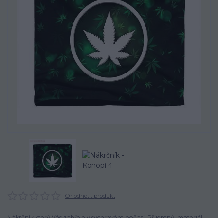
Ohodnotit produkt
Nákrčník který Vás zahřeje v sychravém počasí. Příjemný materiál.