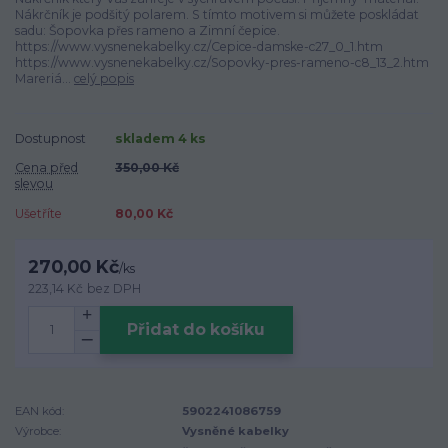
Nákrčník je podšitý polarem. S tímto motivem si můžete poskládat
sadu: Šopovka přes rameno a Zimní čepice.
https://www.vysnenekabelky.cz/Cepice-damske-c27_0_1.htm
https://www.vysnenekabelky.cz/Sopovky-pres-rameno-c8_13_2.htm
Mareriá...
celý popis
Dostupnost
skladem 4 ks
Cena před
350,00 Kč
slevou
Ušetříte
80,00 Kč
270,00 Kč
/
ks
223,14 Kč
bez DPH
Přidat do košíku
EAN kód:
5902241086759
Výrobce:
Vysněné kabelky