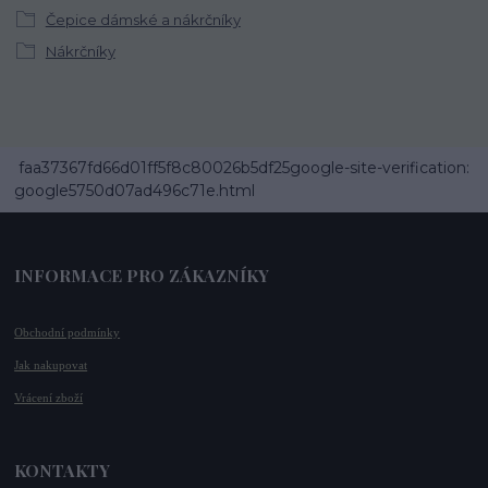
Čepice dámské a nákrčníky
Nákrčníky
faa37367fd66d01ff5f8c80026b5df25google-site-verification:
google5750d07ad496c71e.html
INFORMACE PRO ZÁKAZNÍKY
Obchodní podmínky
Jak nakupovat
Vrácení zboží
KONTAKTY