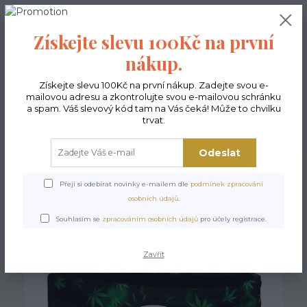
0
ks
CZK
0,00 Kč
Získejte slevu 100Kč na první
nákup.
Menu
Získejte slevu 100Kč na první nákup. Zadejte svou e-
mailovou adresu a zkontrolujte svou e-mailovou schránku
a spam. Váš slevový kód tam na Vás čeká! Může to chvilku
trvat.
Hledat
Odeslat
Úvod
Čepice dámské a nákrčníky
Nákrčník - Konopí 4
Přeji si odebírat novinky e-mailem dle
podmínek zpracování
Nákrčník - Konopí 4
osobních údajů
.
Souhlasím se
zpracováním osobních údajů
pro účely registrace.
Akce
Zavřít