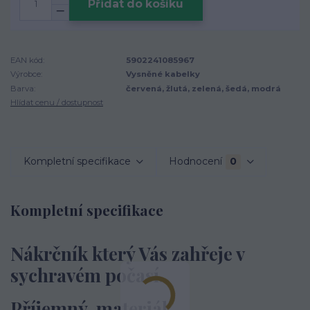
Přidat do košíku
EAN kód:
5902241085967
Výrobce:
Vysněné kabelky
Barva:
červená, žlutá, zelená, šedá, modrá
Hlídat cenu / dostupnost
Kompletní specifikace
Hodnocení
0
Kompletní specifikace
Nákrčník který Vás zahřeje v
sychravém počasí.
Příjemný materiál.