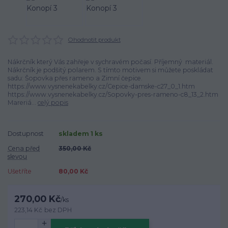
Ohodnotit produkt
Nákrčník který Vás zahřeje v sychravém počasí. Příjemný materiál.
Nákrčník je podšitý polarem. S tímto motivem si můžete poskládat
sadu: Šopovka přes rameno a Zimní čepice.
https://www.vysnenekabelky.cz/Cepice-damske-c27_0_1.htm
https://www.vysnenekabelky.cz/Sopovky-pres-rameno-c8_13_2.htm
Mareriá...
celý popis
Dostupnost
skladem 1 ks
Cena před
350,00 Kč
slevou
Ušetříte
80,00 Kč
270,00 Kč
/
ks
223,14 Kč
bez DPH