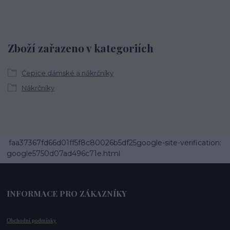
Zboží zařazeno v kategoriích
Čepice dámské a nákrčníky
Nákrčníky
faa37367fd66d01ff5f8c80026b5df25google-site-verification:
google5750d07ad496c71e.html
INFORMACE PRO ZÁKAZNÍKY
Obchodní podmínky