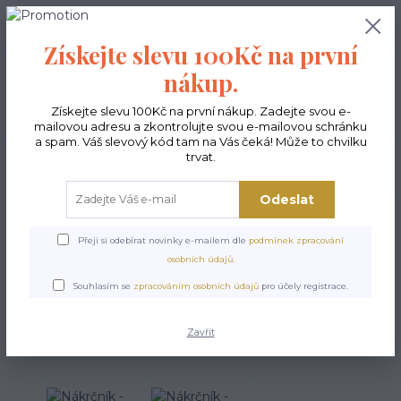
0
ks
CZK
0,00 Kč
Získejte slevu 100Kč na první
nákup.
Menu
Získejte slevu 100Kč na první nákup. Zadejte svou e-
mailovou adresu a zkontrolujte svou e-mailovou schránku
a spam. Váš slevový kód tam na Vás čeká! Může to chvilku
trvat.
Hledat
Odeslat
Úvod
Čepice dámské a nákrčníky
Nákrčník - Konopí 3
Přeji si odebírat novinky e-mailem dle
podmínek zpracování
Nákrčník - Konopí 3
osobních údajů
.
Souhlasím se
zpracováním osobních údajů
pro účely registrace.
Akce
Zavřít