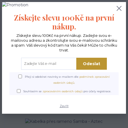
0
ks
CZK
0,00 Kč
Získejte slevu 100Kč na první
nákup.
Menu
Získejte slevu 100Kč na první nákup. Zadejte svou e-
mailovou adresu a zkontrolujte svou e-mailovou schránku
a spam. Váš slevový kód tam na Vás čeká! Může to chvilku
trvat.
Hledat
Odeslat
Úvod
Kabelky ekologické
Kabelky malé
Kabelka přes rameno Samba -
Aztec
Přeji si odebírat novinky e-mailem dle
podmínek zpracování
osobních údajů
.
Kabelka přes rameno Samba
Souhlasím se
zpracováním osobních údajů
pro účely registrace.
- Aztec
Zavřít