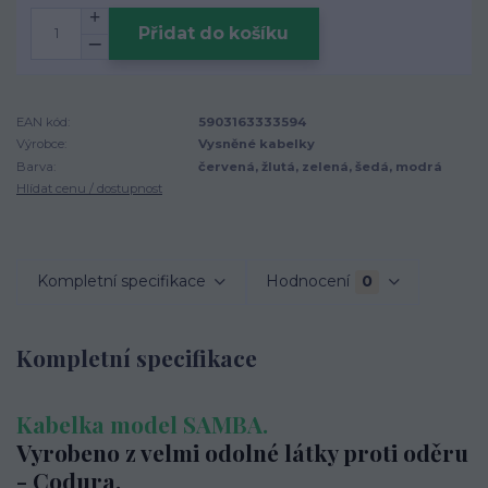
Přidat do košíku
EAN kód:
5903163333594
Výrobce:
Vysněné kabelky
Barva:
červená, žlutá, zelená, šedá, modrá
Hlídat cenu / dostupnost
Kompletní specifikace
Hodnocení
0
Kompletní specifikace
Kabelka model SAMBA.
Vyrobeno z velmi odolné látky proti oděru
- Codura.