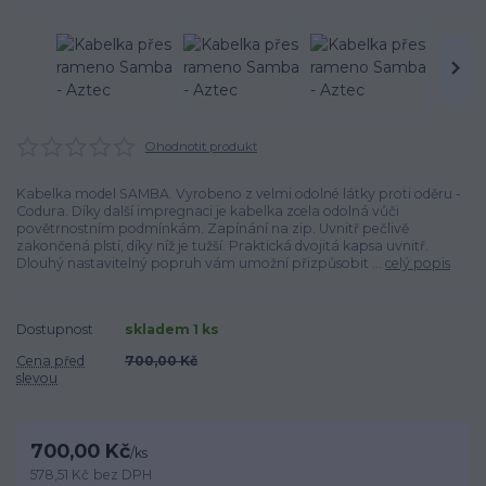
Ohodnotit produkt
Kabelka model SAMBA. Vyrobeno z velmi odolné látky proti oděru -
Codura. Díky další impregnaci je kabelka zcela odolná vůči
povětrnostním podmínkám. Zapínání na zip. Uvnitř pečlivě
zakončená plstí, díky níž je tužší. Praktická dvojitá kapsa uvnitř.
Dlouhý nastavitelný popruh vám umožní přizpůsobit ...
celý popis
Dostupnost
skladem 1 ks
Cena před
700,00 Kč
slevou
700,00 Kč
/
ks
578,51 Kč
bez DPH