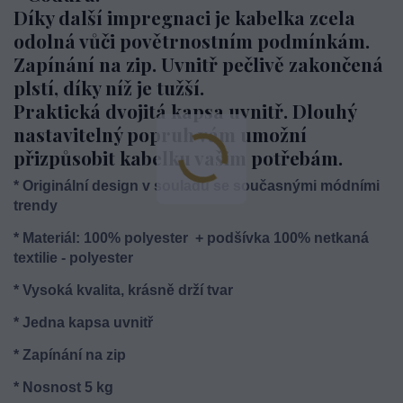
Díky další impregnaci je kabelka zcela
odolná vůči povětrnostním podmínkám.
Zapínání na zip. Uvnitř pečlivě zakončená
plstí, díky níž je tužší.
Praktická dvojitá kapsa uvnitř. Dlouhý
nastavitelný popruh vám umožní
přizpůsobit kabelku vašim potřebám.
* Originální design v souladu se současnými módními
trendy
* Materiál: 100% polyester + podšívka 100% netkaná
textilie - polyester
* Vysoká kvalita, krásně drží tvar
* Jedna kapsa uvnitř
*
Zapínání na zip
* Nosnost 5 kg