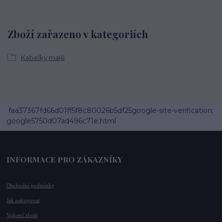
Zboží zařazeno v kategoriích
Kabelky malé
faa37367fd66d01ff5f8c80026b5df25google-site-verification:
google5750d07ad496c71e.html
INFORMACE PRO ZÁKAZNÍKY
Obchodní podmínky
Jak nakupovat
Vrácení zboží