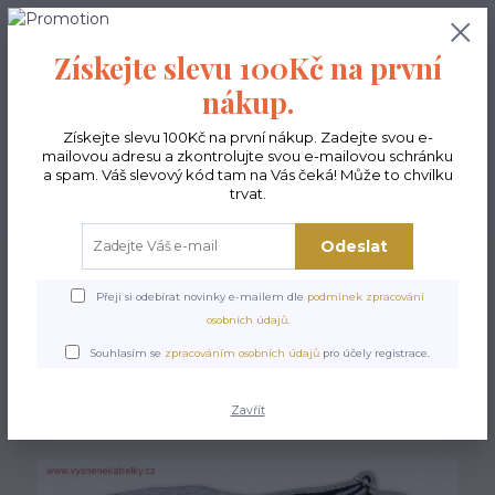
0
ks
CZK
0,00 Kč
Získejte slevu 100Kč na první
nákup.
Menu
Získejte slevu 100Kč na první nákup. Zadejte svou e-
mailovou adresu a zkontrolujte svou e-mailovou schránku
a spam. Váš slevový kód tam na Vás čeká! Může to chvilku
trvat.
Hledat
Odeslat
Úvod
Kabelky ekologické
Kabelky střední
Kabelky vyšívané střední
Kabelka pošťačka Kohouti - šedá
Přeji si odebírat novinky e-mailem dle
podmínek zpracování
osobních údajů
.
Kabelka pošťačka Kohouti -
Souhlasím se
zpracováním osobních údajů
pro účely registrace.
šedá
Zavřít