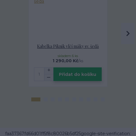
Kabelka Piknik vlčí máky sv. šedá
Kabelka Pi
skladem 6 ks
1 290,00 Kč
1
/
ks
Přidat do košíku
faa37367fd66d01ff5f8c80026b5df25google-site-verification: