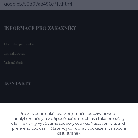
google5750d07ad496c71e.html
INFORMACE PRO ZÁKAZNÍKY
Obchodní podmínky
Jak nakupovat
Vrácení zboží
KONTAKTY
📞 +420 732 779 508
📧 
info@vysnenekabelky.cz
Pro základní funkčnost, zpříjemnění používání webu,
🌐 
www.vysnenekabelky.cz
analytické účely a v případě udělení souhlasu také pro účely
cílení reklamy využíváme soubory cookies. Nastavení vlastních
preferencí cookies můžete kdykoli upravit odkazem ve spodní
části stránek.