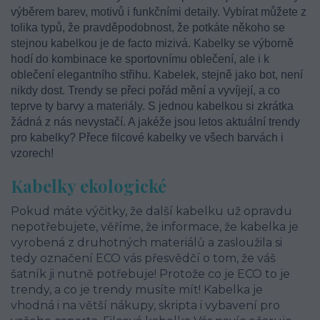
výběrem barev, motivů i funkčními detaily. Vybírat můžete z
tolika typů, že pravděpodobnost, že potkáte někoho se
stejnou kabelkou je de facto mizivá. Kabelky se výborně
hodí do kombinace ke sportovnímu oblečení, ale i k
oblečení elegantního střihu. Kabelek, stejně jako bot, není
nikdy dost. Trendy se přeci pořád mění a vyvíjejí, a co
teprve ty barvy a materiály. S jednou kabelkou si zkrátka
žádná z nás nevystačí. A jakéže jsou letos aktuální trendy
pro kabelky? Přece filcové kabelky ve všech barvách i
vzorech!
Kabelky ekologické
Pokud máte výčitky, že další kabelku už opravdu
nepotřebujete, věříme, že informace, že kabelka je
vyrobená z druhotných materiálů a zasloužila si
tedy označení ECO vás přesvědčí o tom, že váš
šatník ji nutně potřebuje! Protože co je ECO to je
trendy, a co je trendy musíte mít! Kabelka je
vhodná i na větší nákupy, skripta i vybavení pro