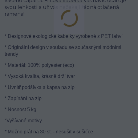
vašeho caparta. Filcová kabelka Vás navíc očaruje
svou lehkostí a už vás nečekají žádná otlačená
ramena!
* Designové ekologické kabelky vyrobené z PET lahví
* Originální design v souladu se současnými módními
trendy
* Materiál: 100% polyester (eco)
* Vysoká kvalita, krásně drží tvar
*
Uvnitř podšívka a kapsa na zip
* Zapínání na zip
* Nosnost 5 kg
*
Vyšívané motivy
* Možno prát na 30 st. - nesušit v sušičce