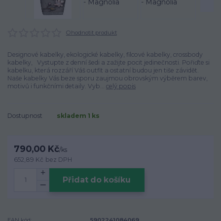
Ohodnotit produkt
Designové kabelky, ekologické kabelky, filcové kabelky, crossbody
kabelky, Vystupte z denní šedi a zažijte pocit jedinečnosti. Pořiďte si
kabelku, která rozzáří Váš outfit a ostatní budou jen tiše závidět.
Naše kabelky Vás beze sporu zaujmou obrovským výběrem barev,
motivů i funkčními detaily. Vyb...
celý popis
Dostupnost
skladem 1 ks
790,00 Kč
/
ks
652,89 Kč
bez DPH
Přidat do košíku
EAN kód:
5902241084069