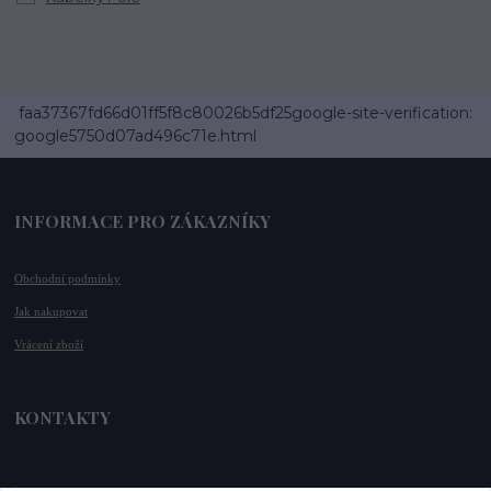
faa37367fd66d01ff5f8c80026b5df25google-site-verification:
google5750d07ad496c71e.html
INFORMACE PRO ZÁKAZNÍKY
Obchodní podmínky
Jak nakupovat
Vrácení zboží
KONTAKTY