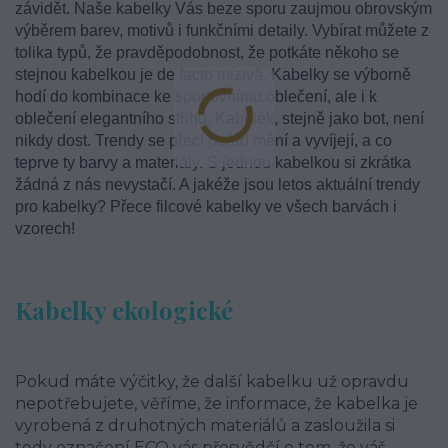
závidět. Naše kabelky Vás beze sporu zaujmou obrovským
výběrem barev, motivů i funkčními detaily. Vybírat můžete z
tolika typů, že pravděpodobnost, že potkáte někoho se
stejnou kabelkou je de facto mizivá. Kabelky se výborně
hodí do kombinace ke sportovnímu oblečení, ale i k
oblečení elegantního střihu. Kabelek, stejně jako bot, není
nikdy dost. Trendy se přeci pořád mění a vyvíjejí, a co
teprve ty barvy a materiály. S jednou kabelkou si zkrátka
žádná z nás nevystačí. A jakéže jsou letos aktuální trendy
pro kabelky? Přece filcové kabelky ve všech barvách i
vzorech!
Kabelky ekologické
Pokud máte výčitky, že další kabelku už opravdu
nepotřebujete, věříme, že informace, že kabelka je
vyrobená z druhotných materiálů a zasloužila si
tedy označení ECO vás přesvědčí o tom, že váš