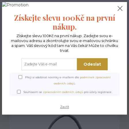
0
ks
CZK
0,00 Kč
Získejte slevu 100Kč na první
nákup.
Menu
Získejte slevu 100Kč na první nákup. Zadejte svou e-
mailovou adresu a zkontrolujte svou e-mailovou schránku
a spam. Váš slevový kód tam na Vás čeká! Může to chvilku
trvat.
Hledat
Odeslat
Úvod
Kabelky ekologické
Kabelky střední
Kabelky Polo
Kabelka Polo -
Magnolia
Přeji si odebírat novinky e-mailem dle
podmínek zpracování
osobních údajů
.
Kabelka Polo - Magnolia
Souhlasím se
zpracováním osobních údajů
pro účely registrace.
Zavřít