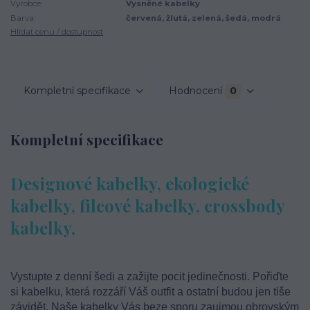
Výrobce:
Vysněné kabelky
Barva:
červená, žlutá, zelená, šedá, modrá
Hlídat cenu / dostupnost
Kompletní specifikace
Hodnocení
0
Kompletní specifikace
Designové kabelky, ekologické
kabelky, filcové kabelky, crossbody
kabelky,
Vystupte z denní šedi a zažijte pocit jedinečnosti. Pořiďte
si kabelku, která rozzáří Váš outfit a ostatní budou jen tiše
závidět. Naše kabelky Vás beze sporu zaujmou obrovským