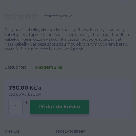
Ohodnotit produkt
Designové kabelky, ekologické kabelky, filcové kabelky, crossbody
kabelky, Vystupte z denní šedi a zažijte pocit jedinečnosti. Pořiďte si
kabelku, která rozzáří Váš outfit a ostatní budou jen tiše závidět.
Naše kabelky Vás beze sporu zaujmou obrovským výběrem barev,
motivů i funkčními detaily. Vyb...
celý popis
Dostupnost
skladem 2 ks
790,00 Kč
/
ks
652,89 Kč
bez DPH
Přidat do košíku
EAN kód:
5902241083994