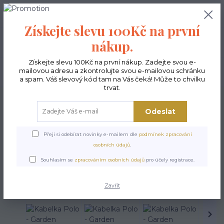
0
ks
CZK
0,00 Kč
Získejte slevu 100Kč na první
nákup.
Menu
Získejte slevu 100Kč na první nákup. Zadejte svou e-
mailovou adresu a zkontrolujte svou e-mailovou schránku
Hledat
a spam. Váš slevový kód tam na Vás čeká! Může to chvilku
trvat.
Úvod
Kabelky ekologické
Kabelky střední
Kabelky Polo
Kabelka Polo -
Garden
Odeslat
Kabelka Polo - Garden
Přeji si odebírat novinky e-mailem dle
podmínek zpracování
osobních údajů
.
Souhlasím se
zpracováním osobních údajů
pro účely registrace.
Zavřít