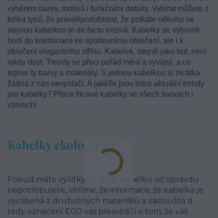
výběrem barev, motivů i funkčními detaily. Vybírat můžete z
tolika typů, že pravděpodobnost, že potkáte někoho se
stejnou kabelkou je de facto mizivá. Kabelky se výborně
hodí do kombinace ke sportovnímu oblečení, ale i k
oblečení elegantního střihu. Kabelek, stejně jako bot, není
nikdy dost. Trendy se přeci pořád mění a vyvíjejí, a co
teprve ty barvy a materiály. S jednou kabelkou si zkrátka
žádná z nás nevystačí. A jakéže jsou letos aktuální trendy
pro kabelky? Přece filcové kabelky ve všech barvách i
vzorech!
Kabelky ekologické
Pokud máte výčitky, že další kabelku už opravdu
nepotřebujete, věříme, že informace, že kabelka je
vyrobená z druhotných materiálů a zasloužila si
tedy označení ECO vás přesvědčí o tom, že váš