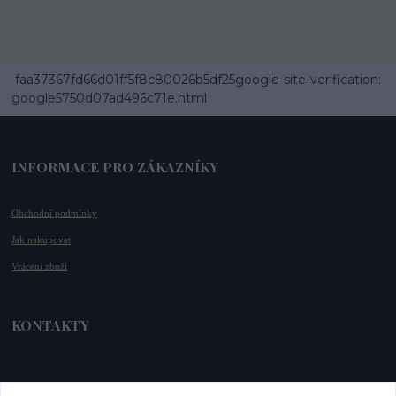
faa37367fd66d01ff5f8c80026b5df25google-site-verification:
google5750d07ad496c71e.html
INFORMACE PRO ZÁKAZNÍKY
Obchodní podmínky
Jak nakupovat
Vrácení zboží
KONTAKTY
📞 +420 732 779 508