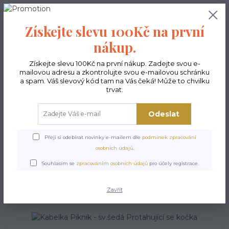
0
ks
CZK
0,00 Kč
Získejte slevu 100Kč na první
nákup.
Menu
Získejte slevu 100Kč na první nákup. Zadejte svou e-
mailovou adresu a zkontrolujte svou e-mailovou schránku
a spam. Váš slevový kód tam na Vás čeká! Může to chvilku
trvat.
Hledat
Odeslat
Úvod
Kabelky ekologické
Kabelky velké
Kabelky vyšívané velké
Kabelka Piknik - sv.šedá Protahující se kočka
Přeji si odebírat novinky e-mailem dle
podmínek zpracování
osobních údajů
.
Kabelka Piknik - sv.šedá
Souhlasím se
zpracováním osobních údajů
pro účely registrace.
Protahující se kočka
Zavřít