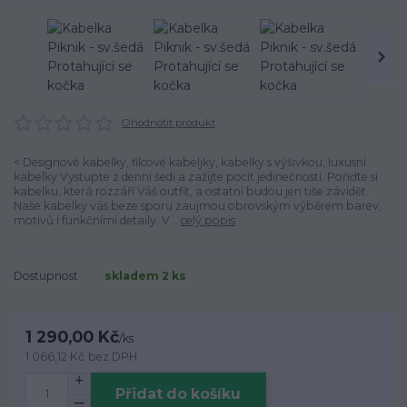
Ohodnotit produkt
< Designové kabelky, filcové kabeljky, kabelky s výšivkou, luxusní
kabelky Vystupte z denní šedi a zažijte pocit jedinečnosti. Pořiďte si
kabelku, která rozzáří Váš outfit, a ostatní budou jen tiše závidět.
Naše kabelky vás beze sporu zaujmou obrovským výběrem barev,
motivů i funkčními detaily. V...
celý popis
Dostupnost
skladem 2 ks
1 290,00 Kč
/
ks
1 066,12 Kč
bez DPH
Přidat do košíku