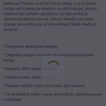
potřebuje! Protože co je ECO to je trendy, a co je trendy
musíte mít! Kabelka je vhodná i na větší nákupy, skripta i
vybavení pro vašeho caparta na celý den jelikož je
opravdu prostorná a pevná. Filcová kabelka vás navíc
očaruje svou lehkostí a už vás nečekají žádná otlačená
ramena!
* Designové ekologické kabelky
* Originální design v souladu se současnými módními
trendy
* Materiál: 100% polyester (eko)
* Vysoká kvalita, krásně drží tvar
* Kabelku můžete nosit v ruce nebo přes rameno
* Je dostatečně velká – vejde se formát A4, dokonce pojme
i notebook