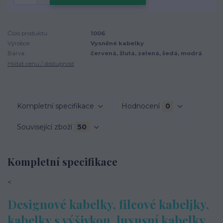
Číslo produktu:
1006
Výrobce:
Vysněné kabelky
Barva:
červená, žlutá, zelená, šedá, modrá
Hlídat cenu / dostupnost
Kompletní specifikace
Hodnocení
0
Související zboží
50
Kompletní specifikace
<
Designové kabelky, filcové kabeljky,
kabelky s výšivkou, luxusní kabelky