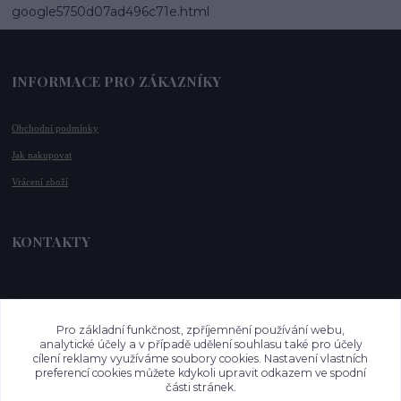
google5750d07ad496c71e.html
INFORMACE PRO ZÁKAZNÍKY
Obchodní podmínky
Jak nakupovat
Vrácení zboží
KONTAKTY
📞 +420 732 779 508
📧 
info@vysnenekabelky.cz
Pro základní funkčnost, zpříjemnění používání webu,
🌐 
www.vysnenekabelky.cz
analytické účely a v případě udělení souhlasu také pro účely
cílení reklamy využíváme soubory cookies. Nastavení vlastních
preferencí cookies můžete kdykoli upravit odkazem ve spodní
části stránek.