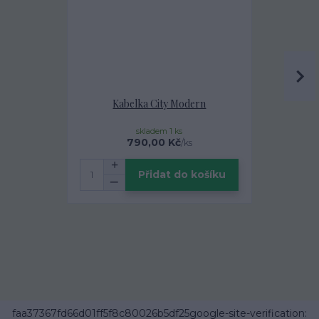
Kabelka City Modern
Designová 
Za
skladem 1 ks
160,00 Kč
790,00 Kč
/
ks
Přidat do košíku
faa37367fd66d01ff5f8c80026b5df25google-site-verification: