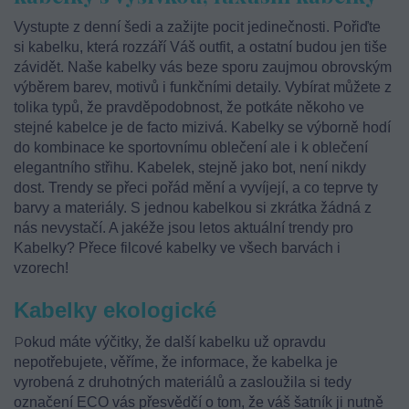
Vystupte z denní šedi a zažijte pocit jedinečnosti. Pořiďte
si kabelku, která rozzáří Váš outfit, a ostatní budou jen tiše
závidět. Naše kabelky vás beze sporu zaujmou obrovským
výběrem barev, motivů i funkčními detaily. Vybírat můžete z
tolika typů, že pravděpodobnost, že potkáte někoho ve
stejné kabelce je de facto mizivá. Kabelky se výborně hodí
do kombinace ke sportovnímu oblečení ale i k oblečení
elegantního střihu. Kabelek, stejně jako bot, není nikdy
dost. Trendy se přeci pořád mění a vyvíjejí, a co teprve ty
barvy a materiály. S jednou kabelkou si zkrátka žádná z
nás nevystačí. A jakéže jsou letos aktuální trendy pro
Kabelky? Přece filcové kabelky ve všech barvách i
vzorech!
Kabelky ekologické
P
okud máte výčitky, že další kabelku už opravdu
nepotřebujete, věříme, že informace, že kabelka je
vyrobená z druhotných materiálů a zasloužila si tedy
označení ECO vás přesvědčí o tom, že váš šatník ji nutně