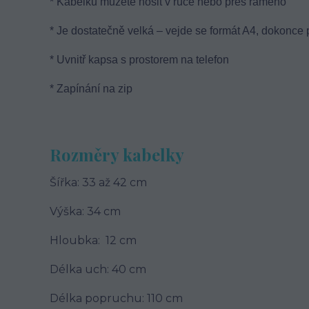
* Kabelku můžete nosit v ruce nebo přes rameno
* Je dostatečně velká – vejde se formát A4, dokonce
* Uvnitř kapsa s prostorem na telefon
* Zapínání na zip
Rozměry kabelky
Šířka: 33 až 42 cm
Výška: 34 cm
Hloubka: 12 cm
Délka uch: 40 cm
Délka popruchu: 110 cm