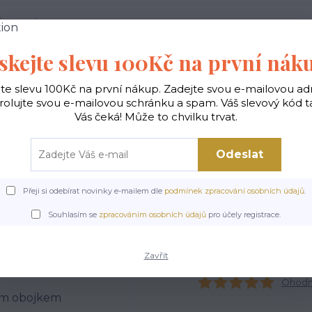
 PODMÍNKY
JAK NAKUPOVAT
KONTAKTY
skejte slevu 100Kč na první nák
Hledat
jte slevu 100Kč na první nákup. Zadejte svou e-mailovou ad
rolujte svou e-mailovou schránku a spam. Váš slevový kód 
Vás čeká! Může to chvilku trvat.
gické
Vaky na záda
Polštáře
Doplňky
Odeslat
Přeji si odebírat novinky e-mailem dle
podmínek zpracování osobních údajů
.
ologické
Kabelky velké
Kabelky vyšívané velké
Kabelka Piknik kočky 
Souhlasím se
zpracováním osobních údajů
pro účely registrace.
 Piknik kočky s červeným
Zavřít
Ohodno