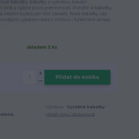
ové kabeljky, kabelky s výšivkou, luxusní
šedi a zažijte pocit jedinečnosti. Pořiďte si kabelku,
, a ostatní budou jen tiše závidět. Naše kabelky vás
ovským výběrem barev, motivů i funkčními detaily.
skladem 5 ks
Přidat do košíku
Výrobce:
Vysněné kabelky
zelená,
Hlídat cenu / dostupnost