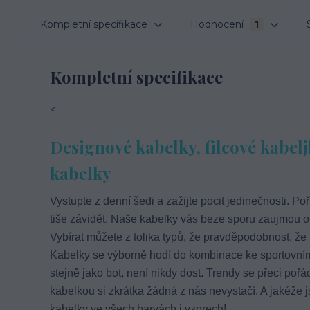
Kompletní specifikace
Hodnocení
1
Kompletní specifikace
<
Designové kabelky, filcové kabelj
kabelky
Vystupte z denní šedi a zažijte pocit jedinečnosti. Poř
tiše závidět. Naše kabelky vás beze sporu zaujmou o
Vybírat můžete z tolika typů, že pravděpodobnost, že 
Kabelky se výborně hodí do kombinace ke sportovnímu
stejně jako bot, není nikdy dost. Trendy se přeci pořád
kabelkou si zkrátka žádná z nás nevystačí. A jakéže j
kabelky ve všech barvách i vzorech!