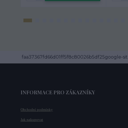
faa37367fd66d01ff5f8c80026b5df25google-site
INFORMACE PRO ZÁKAZNÍKY
Obchodní podmínky
Jak nakupovat