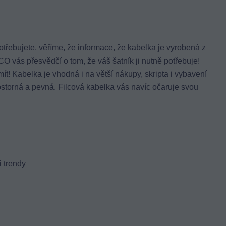
otřebujete, věříme, že informace, že kabelka je vyrobená z
O vás přesvědčí o tom, že váš šatník ji nutně potřebuje!
mít! Kabelka je vhodná i na větší nákupy, skripta i vybavení
ostorná a pevná. Filcová kabelka vás navíc očaruje svou
 trendy