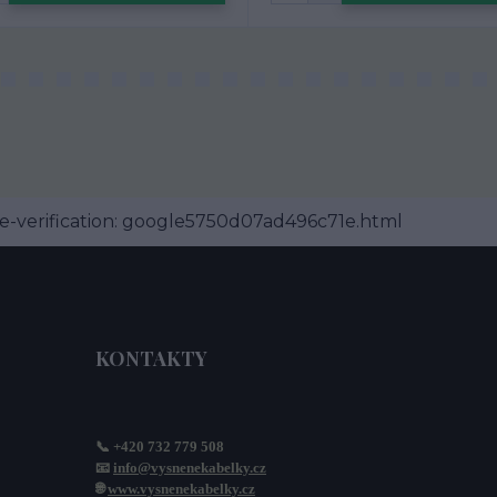
-verification: google5750d07ad496c71e.html
KONTAKTY
📞 +420 732 779 508
📧 
info@vysnenekabelky.cz
🌐 
www.vysnenekabelky.cz