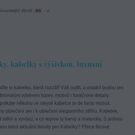
Související zboží
50
ky, kabelky s výšivkou, luxusní
iďte si kabelku, která rozzáří Váš outfit, a ostatní budou jen
brovským výběrem barev, motivů i funkčními detaily.
potkáte někoho ve stejné kabelce je de facto mizivá.
 oblečení ale i k oblečení elegantního střihu. Kabelek,
 mění a vyvíjejí, a co teprve ty barvy a materiály. S jednou
sou letos aktuální trendy pro Kabelky? Přece filcové