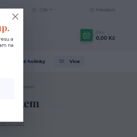
CZK
Přihlášení
up.
0
ks
0,00 Kč
resu a
tam na
Designové holínky
Více
s červeným obojkem
 obojkem
tit produkt