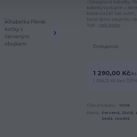
<Designové kabelky, filc
kabelkyVystupte z denní 
která rozzáří Váš outfit
beze sporu zaujmou obr
Vyb...
celý popis
Dostupnost
1 290,00 Kč
/
ks
1 066,12 Kč
bez DPH
Číslo produktu:
1006
Barva:
červená, žlutá, 
šedá, modrá