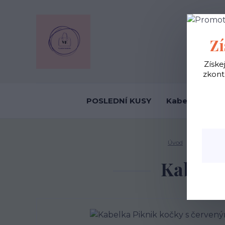
OBCHODNÍ
Zí
Získe
zkont
POSLEDNÍ KUSY
Kabelky ekolo
Úvod
Kabelky ek
Kabelka