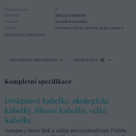
Číslo produktu:
1
EAN kód:
5902241084366
Výrobce:
Vysněné kabelky
Barva:
červená, žlutá, zelená, šedá, modrá
Hlídat cenu / dostupnost
Kompletní specifikace
Hodnocení
0
Kompletní specifikace
Designové kabelky, ekologické
kabelky, filcové kabelky, velké
kabelky,
Vystupte z denní šedi a zažijte pocit jedinečnosti. Pořiďte