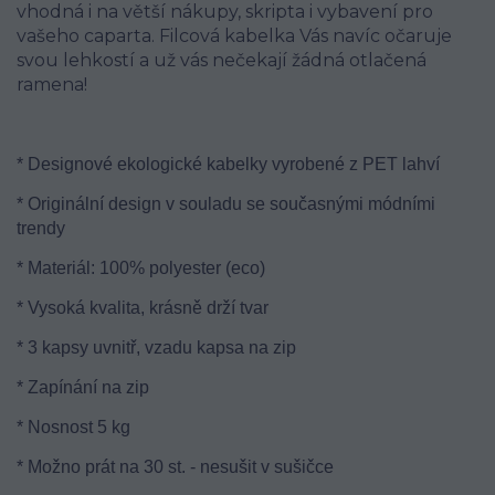
vhodná i na větší nákupy, skripta i vybavení pro
vašeho caparta. Filcová kabelka Vás navíc očaruje
svou lehkostí a už vás nečekají žádná otlačená
ramena!
* Designové ekologické kabelky vyrobené z PET lahví
* Originální design v souladu se současnými módními
trendy
* Materiál: 100% polyester (eco)
* Vysoká kvalita, krásně drží tvar
* 3 kapsy uvnitř, vzadu kapsa na zip
* Zapínání na zip
* Nosnost 5 kg
* Možno prát na 30 st. - nesušit v sušičce