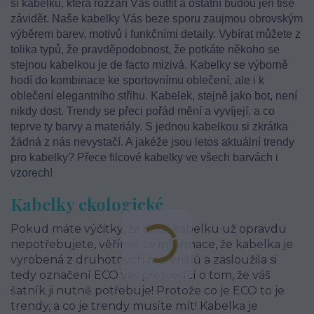
si kabelku, která rozzáří Váš outfit a ostatní budou jen tiše
závidět. Naše kabelky Vás beze sporu zaujmou obrovským
výběrem barev, motivů i funkčními detaily. Vybírat můžete z
tolika typů, že pravděpodobnost, že potkáte někoho se
stejnou kabelkou je de facto mizivá. Kabelky se výborně
hodí do kombinace ke sportovnímu oblečení, ale i k
oblečení elegantního střihu. Kabelek, stejně jako bot, není
nikdy dost. Trendy se přeci pořád mění a vyvíjejí, a co
teprve ty barvy a materiály. S jednou kabelkou si zkrátka
žádná z nás nevystačí. A jakéže jsou letos aktuální trendy
pro kabelky? Přece filcové kabelky ve všech barvách i
vzorech!
Kabelky ekologické
Pokud máte výčitky, že další kabelku už opravdu
nepotřebujete, věříme, že informace, že kabelka je
vyrobená z druhotných materiálů a zasloužila si
tedy označení ECO vás přesvědčí o tom, že váš
šatník ji nutně potřebuje! Protože co je ECO to je
trendy, a co je trendy musíte mít! Kabelka je