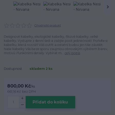
Ohodnotit produkt
Designové kabelky, ekologické kabelky, filcové kabelky, velké
kabelky, Vystupte z denní šedi a zažijte pocit jedinečnosti. Pořiďte si
kabelku, která rozzáří Váš outfit a ostatní budou jen tiše závidět.
Naše kabelky Vás beze sporu zaujmou obrovským výběrem barev,
motivů i funkčními detaily. Vybírat m...
celý popis
Dostupnost
skladem 2 ks
800,00 Kč
/
ks
661,16 Kč
bez DPH
Přidat do košíku