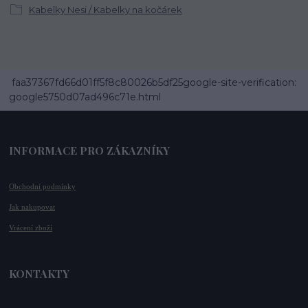
Kabelky Nesi / Kabelky na kočárek
faa37367fd66d01ff5f8c80026b5df25google-site-verification:
google5750d07ad496c71e.html
INFORMACE PRO ZÁKAZNÍKY
Obchodní podmínky
Jak nakupovat
Vrácení zboží
KONTAKTY