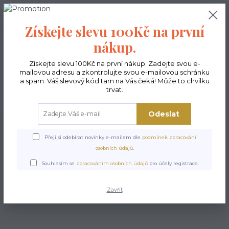
0
ks
CZK
0,00 Kč
Získejte slevu 100Kč na první
nákup.
Menu
Získejte slevu 100Kč na první nákup. Zadejte svou e-
mailovou adresu a zkontrolujte svou e-mailovou schránku
a spam. Váš slevový kód tam na Vás čeká! Může to chvilku
trvat.
Hledat
Odeslat
Úvod
Kabelky ekologické
Kabelky velké
Kabelky Nesi / Kabelky na
kočárek
Kabelka Nesi - Nirvana
Přeji si odebírat novinky e-mailem dle
podmínek zpracování
osobních údajů
.
Kabelka Nesi - Nirvana
Souhlasím se
zpracováním osobních údajů
pro účely registrace.
Zavřít