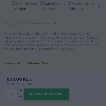
Ohodnotit produkt
Designové kabelky, ekologické kabelky, filcové kabelky, velké
kabelky, Vystupte z denní šedi a zažijte pocit jedinečnosti. Pořiďte si
kabelku, která rozzáří Váš outfit a ostatní budou jen tiše závidět.
Naše kabelky Vás beze sporu zaujmou obrovským výběrem barev,
motivů i funkčními detaily. Vybírat m...
celý popis
Dostupnost
skladem 3 ks
800,00 Kč
/
ks
661,16 Kč
bez DPH
Přidat do košíku