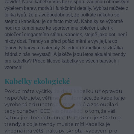
závidět. Naše kabelky Vás beze sporu zaujmou obrovským
výběrem barev, motivů i funkčními detaily. Vybírat můžete z
tolika typů, že pravděpodobnost, že potkáte někoho se
stejnou kabelkou je de facto mizivá. Kabelky se výborně
hodí do kombinace ke sportovnímu oblečení, ale i k
oblečení elegantního střihu. Kabelek, stejně jako bot, není
nikdy dost. Trendy se přeci pořád mění a vyvíjejí, a co
teprve ty barvy a materiály. S jednou kabelkou si zkrátka
žádná z nás nevystačí. A jakéže jsou letos aktuální trendy
pro kabelky? Přece filcové kabelky ve všech barvách i
vzorech!
Kabelky ekologické
Pokud máte výčitky, že další kabelku už opravdu
nepotřebujete, věříme, že informace, že kabelka je
vyrobená z druhotných materiálů a zasloužila si
tedy označení ECO vás přesvědčí o tom, že váš
šatník ji nutně potřebuje! Protože co je ECO to je
trendy, a co je trendy musíte mít! Kabelka je
vhodná i na větší nákupy, skripta i vybavení pro