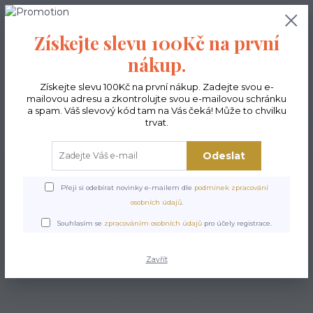
0
ks
CZK
0,00 Kč
Získejte slevu 100Kč na první
nákup.
Menu
Získejte slevu 100Kč na první nákup. Zadejte svou e-
mailovou adresu a zkontrolujte svou e-mailovou schránku
a spam. Váš slevový kód tam na Vás čeká! Může to chvilku
trvat.
Hledat
Odeslat
Úvod
Kabelky ekologické
Kabelky velké
Kabelky Nesi / Kabelky na
kočárek
Kabelka Nesi - Modern
Přeji si odebírat novinky e-mailem dle
podmínek zpracování
osobních údajů
.
Kabelka Nesi - Modern
Souhlasím se
zpracováním osobních údajů
pro účely registrace.
Zavřít