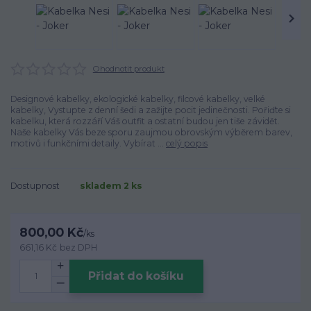
Ohodnotit produkt
Designové kabelky, ekologické kabelky, filcové kabelky, velké
kabelky, Vystupte z denní šedi a zažijte pocit jedinečnosti. Pořiďte si
kabelku, která rozzáří Váš outfit a ostatní budou jen tiše závidět.
Naše kabelky Vás beze sporu zaujmou obrovským výběrem barev,
motivů i funkčními detaily. Vybírat ...
celý popis
Dostupnost
skladem 2 ks
800,00 Kč
/
ks
661,16 Kč
bez DPH
Přidat do košíku