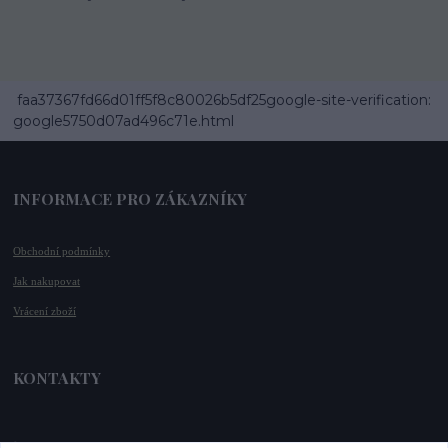
faa37367fd66d01ff5f8c80026b5df25google-site-verification:
google5750d07ad496c71e.html
INFORMACE PRO ZÁKAZNÍKY
Obchodní podmínky
Jak nakupovat
Vrácení zboží
KONTAKTY
📞 +420 732 779 508