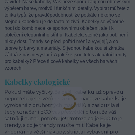
závidět. Naše kabelky Vás beze sporu zaujmou obrovským
výběrem barev, motivů i funkčními detaily. Vybírat můžete z
tolika typů, že pravděpodobnost, že potkáte někoho se
stejnou kabelkou je de facto mizivá. Kabelky se výborně
hodí do kombinace ke sportovnímu oblečení, ale i k
oblečení elegantního střihu. Kabelek, stejně jako bot, není
nikdy dost. Trendy se přeci pořád mění a vyvíjejí, a co
teprve ty barvy a materiály. S jednou kabelkou si zkrátka
žádná z nás nevystačí. A jakéže jsou letos aktuální trendy
pro kabelky? Přece filcové kabelky ve všech barvách i
vzorech!
Kabelky ekologické
Pokud máte výčitky, že další kabelku už opravdu
nepotřebujete, věříme, že informace, že kabelka je
vyrobená z druhotných materiálů a zasloužila si
tedy označení ECO vás přesvědčí o tom, že váš
šatník ji nutně potřebuje! Protože co je ECO to je
trendy, a co je trendy musíte mít! Kabelka je
vhodná i na větší nákupy, skripta i vybavení pro