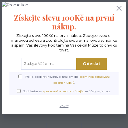
0
ks
CZK
0,00 Kč
Získejte slevu 100Kč na první
nákup.
Menu
Získejte slevu 100Kč na první nákup. Zadejte svou e-
mailovou adresu a zkontrolujte svou e-mailovou schránku
a spam. Váš slevový kód tam na Vás čeká! Může to chvilku
trvat.
Hledat
Odeslat
Úvod
Kabelky ekologické
Kabelky velké
Kabelky Nesi / Kabelky na
kočárek
Kabelka Nesi - Joker
Přeji si odebírat novinky e-mailem dle
podmínek zpracování
osobních údajů
.
Kabelka Nesi - Joker
Souhlasím se
zpracováním osobních údajů
pro účely registrace.
Zavřít