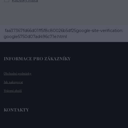
faa37367fd66d01ff5f8c80026b5df25google-site-verification:
google5750d07ad496c71e.html
INFORMACE PRO ZÁKAZNÍKY
Obchodní podmínky
Jak nakupovat
Vrácení zboží
KONTAKTY