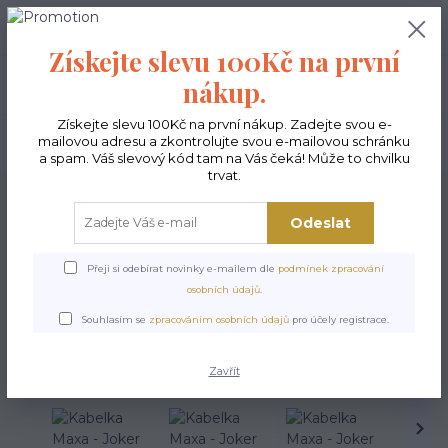
0
ks
CZK
0,00 Kč
Získejte slevu 100Kč na první
nákup.
Menu
Získejte slevu 100Kč na první nákup. Zadejte svou e-
mailovou adresu a zkontrolujte svou e-mailovou schránku
Hledat
a spam. Váš slevový kód tam na Vás čeká! Může to chvilku
trvat.
Úvod
Kabelky ekologické
Kabelky velké
Kabelky Maxa
Kabelka Maxa -
Joker
Odeslat
Kabelka Maxa - Joker
Přeji si odebírat novinky e-mailem dle
podmínek zpracování
osobních údajů
.
Souhlasím se
zpracováním osobních údajů
pro účely registrace.
Zavřít