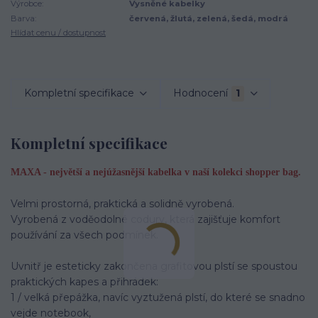
Výrobce:
Vysněné kabelky
Barva:
červená, žlutá, zelená, šedá, modrá
Hlídat cenu / dostupnost
Kompletní specifikace
Hodnocení
1
Kompletní specifikace
MAXA - největší a nejúžasnější kabelka v naší kolekci shopper bag.
Velmi prostorná, praktická a solidně vyrobená.
Vyrobená z voděodolné codury, která zajišťuje komfort
používání za všech podmínek.
Uvnitř je esteticky zakončena grafitovou plstí se spoustou
praktických kapes a přihrádek:
1 / velká přepážka, navíc vyztužená plstí, do které se snadno
vejde notebook,