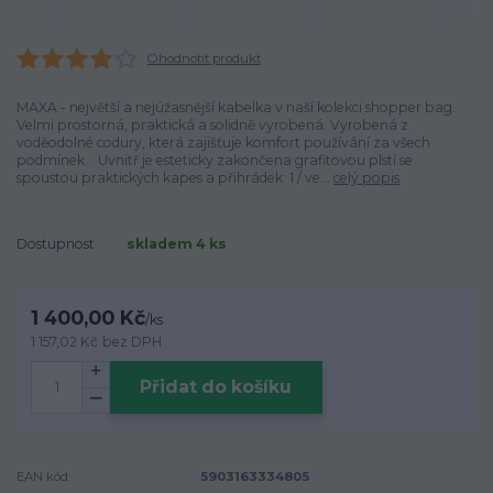
Ohodnotit produkt
MAXA - největší a nejúžasnější kabelka v naší kolekci shopper bag.
Velmi prostorná, praktická a solidně vyrobená. Vyrobená z
voděodolné codury, která zajišťuje komfort používání za všech
podmínek. Uvnitř je esteticky zakončena grafitovou plstí se
spoustou praktických kapes a přihrádek: 1 / ve...
celý popis
Dostupnost
skladem 4 ks
1 400,00 Kč
/
ks
1 157,02 Kč
bez DPH
Přidat do košíku
EAN kód:
5903163334805