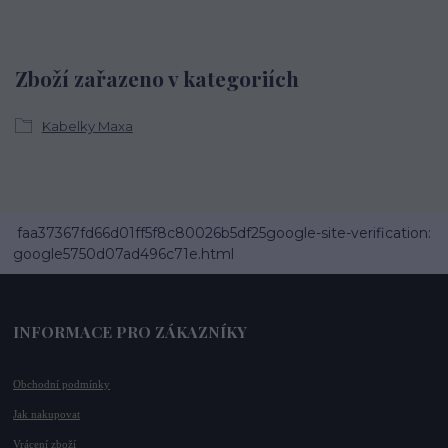
Zboží zařazeno v kategoriích
Kabelky Maxa
faa37367fd66d01ff5f8c80026b5df25google-site-verification:
google5750d07ad496c71e.html
INFORMACE PRO ZÁKAZNÍKY
Obchodní podmínky
Jak nakupovat
Vrácení zboží