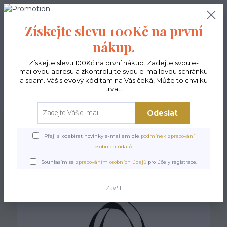
0
ks
CZK
0,00 Kč
Získejte slevu 100Kč na první
nákup.
Menu
Získejte slevu 100Kč na první nákup. Zadejte svou e-
mailovou adresu a zkontrolujte svou e-mailovou schránku
a spam. Váš slevový kód tam na Vás čeká! Může to chvilku
trvat.
Hledat
Odeslat
Úvod
Kabelky ekologické
Kabelky velké
Kabelky Maxa
Kabelka Maxa -
Fiori
Přeji si odebírat novinky e-mailem dle
podmínek zpracování
osobních údajů
.
Kabelka Maxa - Fiori
Souhlasím se
zpracováním osobních údajů
pro účely registrace.
Zavřít