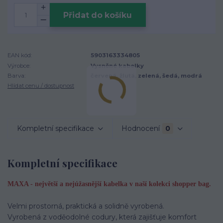
Přidat do košíku
EAN kód:
5903163334805
Výrobce:
Vysněné kabelky
Barva:
červená, žlutá, zelená, šedá, modrá
Hlídat cenu / dostupnost
Kompletní specifikace
Hodnocení
0
Kompletní specifikace
MAXA - největší a nejúžasnější kabelka v naší kolekci shopper bag.
Velmi prostorná, praktická a solidně vyrobená.
Vyrobená z voděodolné codury, která zajišťuje komfort