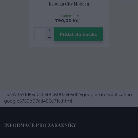
Kabelka City Modern
Designová 
Za
skladem 1 ks
160,00 Kč
790,00 Kč
/
ks
Přidat do košíku
faa37367fd66d01ff5f8c80026b5df25google-site-verification:
google5750d07ad496c71e.html
INFORMACE PRO ZÁKAZNÍKY