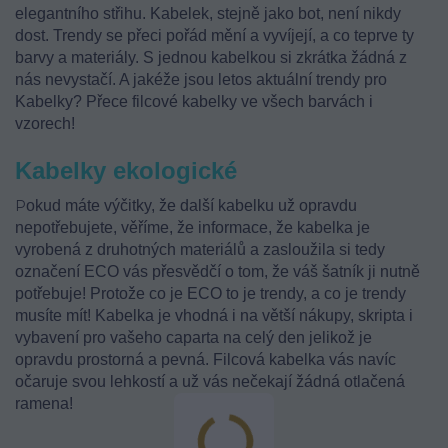
elegantního střihu. Kabelek, stejně jako bot, není nikdy
dost. Trendy se přeci pořád mění a vyvíjejí, a co teprve ty
barvy a materiály. S jednou kabelkou si zkrátka žádná z
nás nevystačí. A jakéže jsou letos aktuální trendy pro
Kabelky? Přece filcové kabelky ve všech barvách i
vzorech!
Kabelky ekologické
P
okud máte výčitky, že další kabelku už opravdu
nepotřebujete, věříme, že informace, že kabelka je
vyrobená z druhotných materiálů a zasloužila si tedy
označení ECO vás přesvědčí o tom, že váš šatník ji nutně
potřebuje! Protože co je ECO to je trendy, a co je trendy
musíte mít! Kabelka je vhodná i na větší nákupy, skripta i
vybavení pro vašeho caparta na celý den jelikož je
opravdu prostorná a pevná. Filcová kabelka vás navíc
očaruje svou lehkostí a už vás nečekají žádná otlačená
ramena!