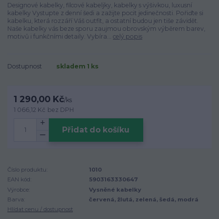
Designové kabelky, filcové kabeljky, kabelky s výšivkou, luxusní
kabelky Vystupte z denní šedi a zažijte pocit jedinečnosti. Pořiďte si
kabelku, která rozzáří Váš outfit, a ostatní budou jen tiše závidět.
Naše kabelky vás beze sporu zaujmou obrovským výběrem barev,
motivů i funkčními detaily. Vybíra...
celý popis
Dostupnost
skladem 1 ks
1 290,00 Kč
/
ks
1 066,12 Kč
bez DPH
Přidat do košíku
Číslo produktu:
1010
EAN kód:
5903163330647
Výrobce:
Vysněné kabelky
Barva:
červená, žlutá, zelená, šedá, modrá
Hlídat cenu / dostupnost