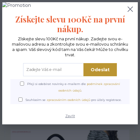
0
ks
CZK
0,00 Kč
Získejte slevu 100Kč na první
nákup.
Menu
Získejte slevu 100Kč na první nákup. Zadejte svou e-
mailovou adresu a zkontrolujte svou e-mailovou schránku
a spam. Váš slevový kód tam na Vás čeká! Může to chvilku
trvat.
Hledat
Odeslat
Úvod
Kabelky ekologické
Kabelky velké
Kabelky vyšívané velké
Kabelka Love jízdní kolo Paris na sv. šedé
Přeji si odebírat novinky e-mailem dle
podmínek zpracování
osobních údajů
.
Kabelka Love jízdní kolo
Souhlasím se
zpracováním osobních údajů
pro účely registrace.
Paris na sv. šedé
Zavřít