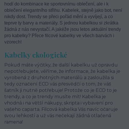
hodí do kombinace ke sportovnímu oblečení, ale i k
oblečení elegantního střihu. Kabelek, stejně jako bot, není
nikdy dost. Trendy se přeci pořád mění a vyvíjejí, a co
teprve ty barvy a materiály. S jednou kabelkou si zkrátka
žádná z nás nevystačí. A jakéže jsou letos aktuální trendy
pro kabelky? Přece filcové kabelky ve všech barvách i
vzorech!
Kabelky ekologické
Pokud máte výčitky, že další kabelku už opravdu
nepotřebujete, věříme, že informace, že kabelka je
vyrobená z druhotných materiálů a zasloužila si
tedy označení ECO vás přesvědčí o tom, že váš
šatník ji nutně potřebuje! Protože co je ECO to je
trendy, a co je trendy musíte mít! Kabelka je
vhodná i na větší nákupy, skripta i vybavení pro
vašeho caparta. Filcová kabelka Vás navíc očaruje
svou lehkostí a už vás nečekají žádná otlačená
ramena!