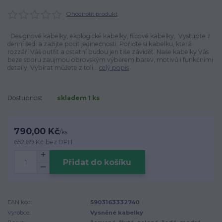
Ohodnotit produkt
Designové kabelky, ekologické kabelky, filcové kabelky, Vystupte z
denní šedi a zažijte pocit jedinečnosti. Pořiďte si kabelku, která
rozzáří Váš outfit a ostatní budou jen tiše závidět. Naše kabelky Vás
beze sporu zaujmou obrovským výběrem barev, motivů i funkčními
detaily. Vybírat můžete z toli...
celý popis
Dostupnost
skladem 1 ks
790,00 Kč
/
ks
652,89 Kč
bez DPH
Přidat do košíku
EAN kód:
5903163332740
Výrobce:
Vysněné kabelky