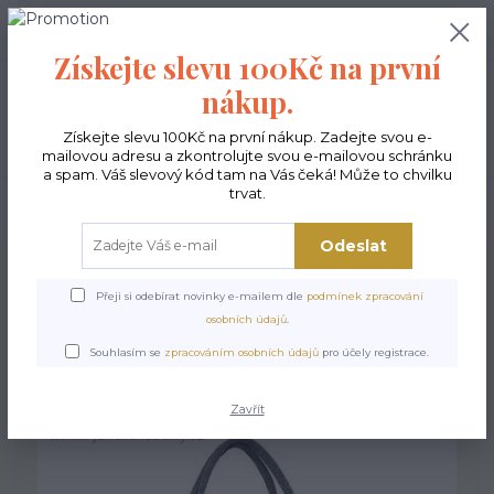
0
ks
CZK
0,00 Kč
Získejte slevu 100Kč na první
nákup.
Menu
Získejte slevu 100Kč na první nákup. Zadejte svou e-
mailovou adresu a zkontrolujte svou e-mailovou schránku
a spam. Váš slevový kód tam na Vás čeká! Může to chvilku
trvat.
Hledat
Odeslat
Úvod
Kabelky ekologické
Kabelky velké
Kabelky Lady
Kabelka Lady -
Polka
Přeji si odebírat novinky e-mailem dle
podmínek zpracování
osobních údajů
.
Kabelka Lady - Polka
Souhlasím se
zpracováním osobních údajů
pro účely registrace.
Zavřít