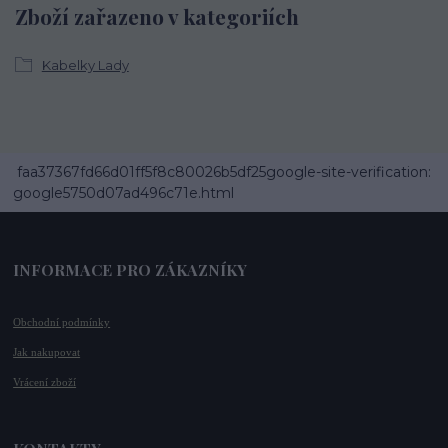
Zboží zařazeno v kategoriích
Kabelky Lady
faa37367fd66d01ff5f8c80026b5df25google-site-verification:
google5750d07ad496c71e.html
INFORMACE PRO ZÁKAZNÍKY
Obchodní podmínky
Jak nakupovat
Vrácení zboží