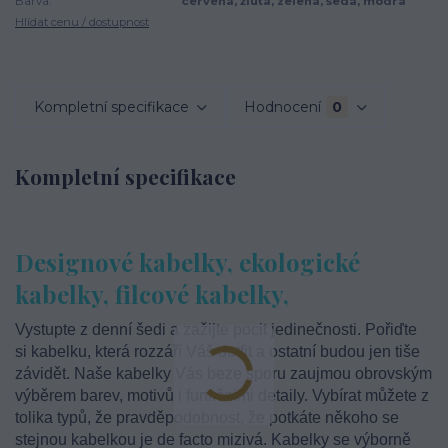
Barva:
červená, žlutá, zelená, šedá, modrá
Hlídat cenu / dostupnost
Kompletní specifikace
Hodnocení
0
Kompletní specifikace
Designové kabelky, ekologické
kabelky, filcové kabelky,
Vystupte z denní šedi a zažijte pocit jedinečnosti. Pořiďte
si kabelku, která rozzáří Váš outfit a ostatní budou jen tiše
závidět. Naše kabelky Vás beze sporu zaujmou obrovským
výběrem barev, motivů i funkčními detaily. Vybírat můžete z
tolika typů, že pravděpodobnost, že potkáte někoho se
stejnou kabelkou je de facto mizivá. Kabelky se výborně