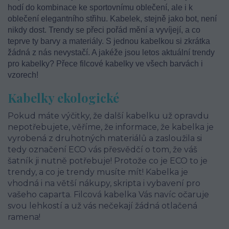
hodí do kombinace ke sportovnímu oblečení, ale i k
oblečení elegantního střihu. Kabelek, stejně jako bot, není
nikdy dost. Trendy se přeci pořád mění a vyvíjejí, a co
teprve ty barvy a materiály. S jednou kabelkou si zkrátka
žádná z nás nevystačí. A jakéže jsou letos aktuální trendy
pro kabelky? Přece filcové kabelky ve všech barvách i
vzorech!
Kabelky ekologické
Pokud máte výčitky, že další kabelku už opravdu
nepotřebujete, věříme, že informace, že kabelka je
vyrobená z druhotných materiálů a zasloužila si
tedy označení ECO vás přesvědčí o tom, že váš
šatník ji nutně potřebuje! Protože co je ECO to je
trendy, a co je trendy musíte mít! Kabelka je
vhodná i na větší nákupy, skripta i vybavení pro
vašeho caparta. Filcová kabelka Vás navíc očaruje
svou lehkostí a už vás nečekají žádná otlačená
ramena!