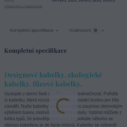
Barva:
červená, žlutá, zelená, šedá, modrá
Hlídat cenu / dostupnost
Kompletní specifikace
Hodnocení
0
Kompletní specifikace
Designové kabelky, ekologické
kabelky, filcové kabelky,
Vystupte z denní šedi a zažijte pocit jedinečnosti. Pořiďte
si kabelku, která rozzáří Váš outfit a ostatní budou jen tiše
závidět. Naše kabelky Vás beze sporu zaujmou obrovským
výběrem barev, motivů i funkčními detaily. Vybírat můžete z
tolika typů, že pravděpodobnost, že potkáte někoho se
stejnou kabelkou je de facto mizivá. Kabelky se výborně