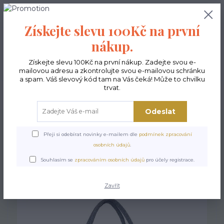
0
ks
CZK
0,00 Kč
Získejte slevu 100Kč na první
nákup.
Menu
Získejte slevu 100Kč na první nákup. Zadejte svou e-
mailovou adresu a zkontrolujte svou e-mailovou schránku
a spam. Váš slevový kód tam na Vás čeká! Může to chvilku
trvat.
Hledat
Odeslat
Úvod
Kabelky ekologické
Kabelky velké
Kabelky Lady
Kabelka Lady -
Dvě kočky
Přeji si odebírat novinky e-mailem dle
podmínek zpracování
osobních údajů
.
Kabelka Lady - Dvě kočky
Souhlasím se
zpracováním osobních údajů
pro účely registrace.
Zavřít