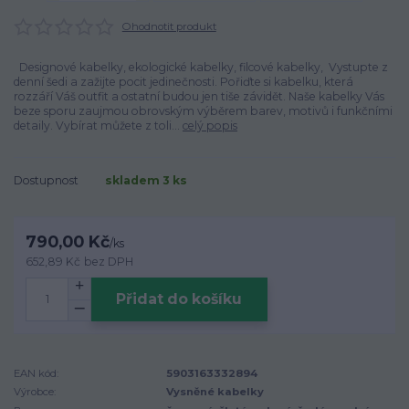
Ohodnotit produkt
Designové kabelky, ekologické kabelky, filcové kabelky, Vystupte z
denní šedi a zažijte pocit jedinečnosti. Pořiďte si kabelku, která
rozzáří Váš outfit a ostatní budou jen tiše závidět. Naše kabelky Vás
beze sporu zaujmou obrovským výběrem barev, motivů i funkčními
detaily. Vybírat můžete z toli...
celý popis
Dostupnost
skladem 3 ks
790,00 Kč
/
ks
652,89 Kč
bez DPH
Přidat do košíku
EAN kód:
5903163332894
Výrobce:
Vysněné kabelky