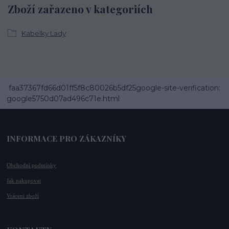
Zboží zařazeno v kategoriích
Kabelky Lady
faa37367fd66d01ff5f8c80026b5df25google-site-verification:
google5750d07ad496c71e.html
INFORMACE PRO ZÁKAZNÍKY
Obchodní podmínky
Jak nakupovat
Vrácení zboží