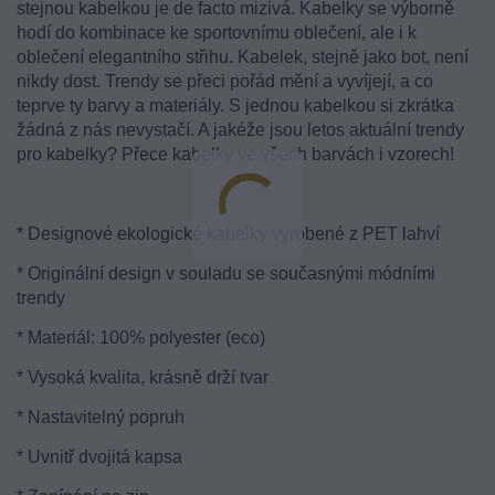
stejnou kabelkou je de facto mizivá. Kabelky se výborně
hodí do kombinace ke sportovnímu oblečení, ale i k
oblečení elegantního střihu. Kabelek, stejně jako bot, není
nikdy dost. Trendy se přeci pořád mění a vyvíjejí, a co
teprve ty barvy a materiály. S jednou kabelkou si zkrátka
žádná z nás nevystačí. A jakéže jsou letos aktuální trendy
pro kabelky? Přece kabelky ve všech barvách i vzorech!
* Designové ekologické kabelky vyrobené z PET lahví
* Originální design v souladu se současnými módními
trendy
* Materiál: 100% polyester (eco)
* Vysoká kvalita, krásně drží tvar
* Nastavitelný popruh
* Uvnitř dvojitá kapsa