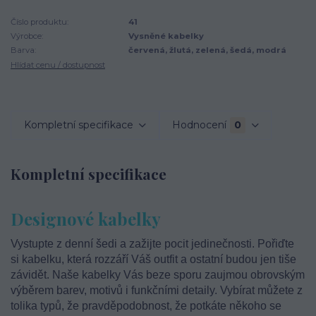
Číslo produktu:
41
Výrobce:
Vysněné kabelky
Barva:
červená, žlutá, zelená, šedá, modrá
Hlídat cenu / dostupnost
Kompletní specifikace
Hodnocení
0
Kompletní specifikace
Designové kabelky
Vystupte z denní šedi a zažijte pocit jedinečnosti. Pořiďte
si kabelku, která rozzáří Váš outfit a ostatní budou jen tiše
závidět. Naše kabelky Vás beze sporu zaujmou obrovským
výběrem barev, motivů i funkčními detaily. Vybírat můžete z
tolika typů, že pravděpodobnost, že potkáte někoho se