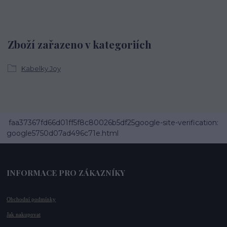
Zboží zařazeno v kategoriích
Kabelky Joy
faa37367fd66d01ff5f8c80026b5df25google-site-verification:
google5750d07ad496c71e.html
INFORMACE PRO ZÁKAZNÍKY
Obchodní podmínky
Jak nakupovat