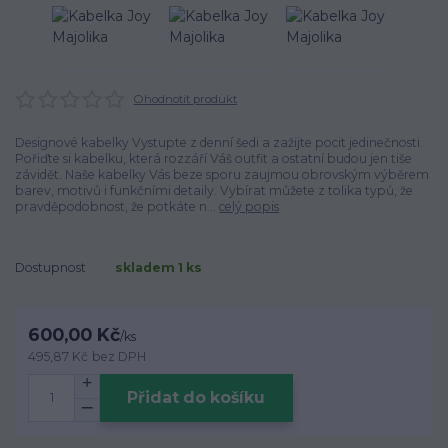
Ohodnotit produkt
Designové kabelky Vystupte z denní šedi a zažijte pocit jedinečnosti.
Pořiďte si kabelku, která rozzáří Váš outfit a ostatní budou jen tiše
závidět. Naše kabelky Vás beze sporu zaujmou obrovským výběrem
barev, motivů i funkčními detaily. Vybírat můžete z tolika typů, že
pravděpodobnost, že potkáte n...
celý popis
Dostupnost
skladem 1 ks
600,00 Kč
/
ks
495,87 Kč
bez DPH
Přidat do košíku