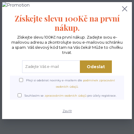
0
ks
CZK
0,00 Kč
Získejte slevu 100Kč na první
nákup.
Menu
Získejte slevu 100Kč na první nákup. Zadejte svou e-
mailovou adresu a zkontrolujte svou e-mailovou schránku
a spam. Váš slevový kód tam na Vás čeká! Může to chvilku
trvat.
Hledat
Odeslat
Úvod
Kabelky ekologické
Kabelky střední
Kabelky Joy
Kabelka Joy
Majolika
Přeji si odebírat novinky e-mailem dle
podmínek zpracování
osobních údajů
.
Kabelka Joy Majolika
Souhlasím se
zpracováním osobních údajů
pro účely registrace.
Zavřít