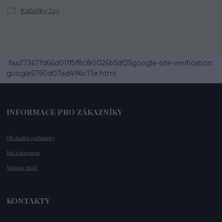
Kabelky Joy
faa37367fd66d01ff5f8c80026b5df25google-site-verification:
google5750d07ad496c71e.html
INFORMACE PRO ZÁKAZNÍKY
Obchodní podmínky
Jak nakupovat
Vrácení zboží
KONTAKTY