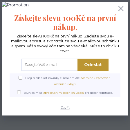
0
ks
CZK
0,00 Kč
Získejte slevu 100Kč na první
nákup.
Menu
Získejte slevu 100Kč na první nákup. Zadejte svou e-
mailovou adresu a zkontrolujte svou e-mailovou schránku
a spam. Váš slevový kód tam na Vás čeká! Může to chvilku
trvat.
Hledat
Odeslat
Úvod
Kabelky ekologické
Kabelky střední
Kabelky Joy
Kabelka Joy -
Kostarika
Přeji si odebírat novinky e-mailem dle
podmínek zpracování
osobních údajů
.
Kabelka Joy - Kostarika
Souhlasím se
zpracováním osobních údajů
pro účely registrace.
Zavřít