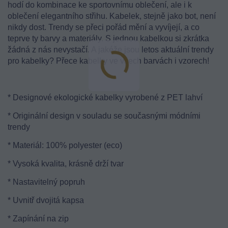
hodí do kombinace ke sportovnímu oblečení, ale i k
oblečení elegantního střihu. Kabelek, stejně jako bot, není
nikdy dost. Trendy se přeci pořád mění a vyvíjejí, a co
teprve ty barvy a materiály. S jednou kabelkou si zkrátka
žádná z nás nevystačí. A jakéže jsou letos aktuální trendy
pro kabelky? Přece kabelky ve všech barvách i vzorech!
* Designové ekologické kabelky vyrobené z PET lahví
* Originální design v souladu se současnými módními
trendy
* Materiál: 100% polyester (eco)
* Vysoká kvalita, krásně drží tvar
* Nastavitelný popruh
* Uvnitř dvojitá kapsa
* Zapínání na zip