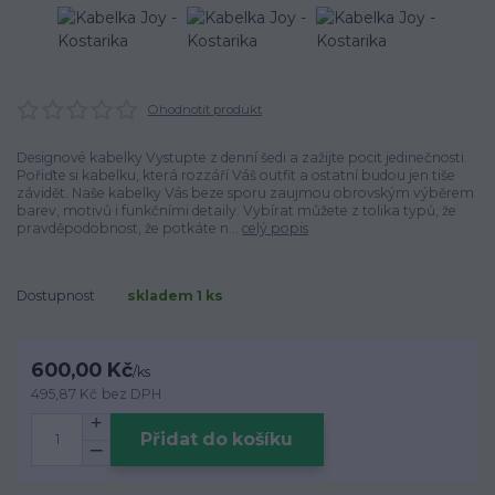
Ohodnotit produkt
Designové kabelky Vystupte z denní šedi a zažijte pocit jedinečnosti.
Pořiďte si kabelku, která rozzáří Váš outfit a ostatní budou jen tiše
závidět. Naše kabelky Vás beze sporu zaujmou obrovským výběrem
barev, motivů i funkčními detaily. Vybírat můžete z tolika typů, že
pravděpodobnost, že potkáte n...
celý popis
Dostupnost
skladem 1 ks
600,00 Kč
/
ks
495,87 Kč
bez DPH
Přidat do košíku