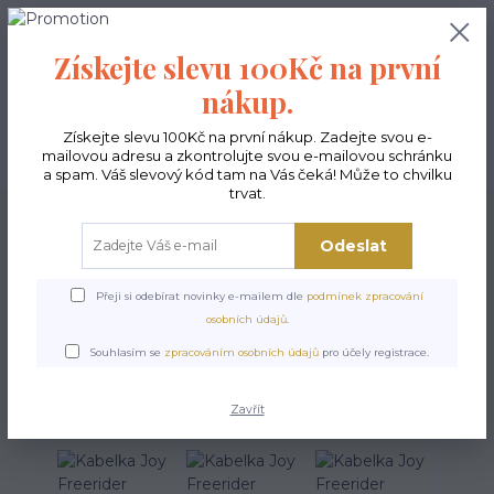
0
ks
CZK
0,00 Kč
Získejte slevu 100Kč na první
nákup.
Menu
Získejte slevu 100Kč na první nákup. Zadejte svou e-
mailovou adresu a zkontrolujte svou e-mailovou schránku
Hledat
a spam. Váš slevový kód tam na Vás čeká! Může to chvilku
trvat.
Úvod
Kabelky ekologické
Kabelky střední
Kabelky Joy
Kabelka Joy
Freerider
Odeslat
Kabelka Joy Freerider
Přeji si odebírat novinky e-mailem dle
podmínek zpracování
osobních údajů
.
Souhlasím se
zpracováním osobních údajů
pro účely registrace.
Zavřít