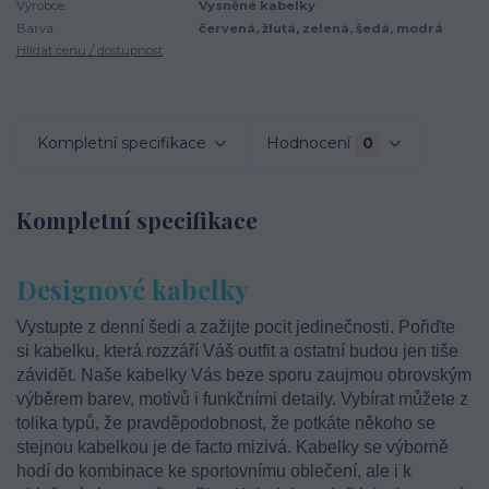
Výrobce:
Vysněné kabelky
Barva:
červená, žlutá, zelená, šedá, modrá
Hlídat cenu / dostupnost
Kompletní specifikace
Hodnocení
0
Kompletní specifikace
Designové kabelky
Vystupte z denní šedi a zažijte pocit jedinečnosti. Pořiďte
si kabelku, která rozzáří Váš outfit a ostatní budou jen tiše
závidět. Naše kabelky Vás beze sporu zaujmou obrovským
výběrem barev, motivů i funkčními detaily. Vybírat můžete z
tolika typů, že pravděpodobnost, že potkáte někoho se
stejnou kabelkou je de facto mizivá. Kabelky se výborně
hodí do kombinace ke sportovnímu oblečení, ale i k