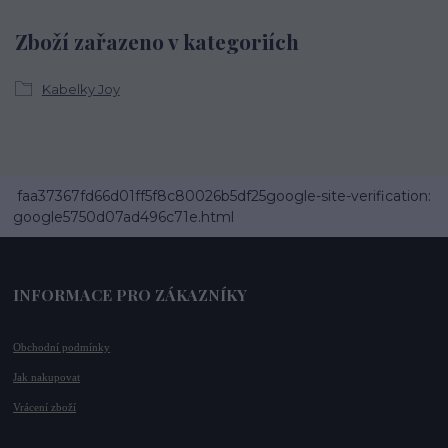
Zboží zařazeno v kategoriích
Kabelky Joy
faa37367fd66d01ff5f8c80026b5df25google-site-verification:
google5750d07ad496c71e.html
INFORMACE PRO ZÁKAZNÍKY
Obchodní podmínky
Jak nakupovat
Vrácení zboží