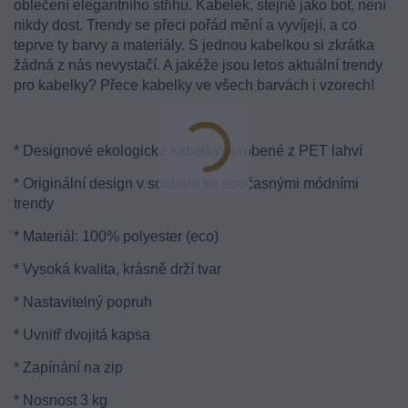
oblečení elegantního střihu. Kabelek, stejně jako bot, není
nikdy dost. Trendy se přeci pořád mění a vyvíjejí, a co
teprve ty barvy a materiály. S jednou kabelkou si zkrátka
žádná z nás nevystačí. A jakéže jsou letos aktuální trendy
pro kabelky? Přece kabelky ve všech barvách i vzorech!
* Designové ekologické kabelky vyrobené z PET lahví
* Originální design v souladu se současnými módními
trendy
* Materiál: 100% polyester (eco)
* Vysoká kvalita, krásně drží tvar
* Nastavitelný popruh
* Uvnitř dvojitá kapsa
* Zapínání na zip
* Nosnost 3 kg