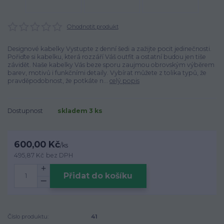
Ohodnotit produkt
Designové kabelky Vystupte z denní šedi a zažijte pocit jedinečnosti.
Pořiďte si kabelku, která rozzáří Váš outfit a ostatní budou jen tiše
závidět. Naše kabelky Vás beze sporu zaujmou obrovským výběrem
barev, motivů i funkčními detaily. Vybírat můžete z tolika typů, že
pravděpodobnost, že potkáte n...
celý popis
Dostupnost
skladem 3 ks
600,00 Kč
/
ks
495,87 Kč
bez DPH
Přidat do košíku
Číslo produktu:
41