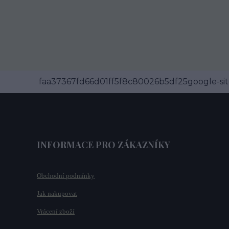
faa37367fd66d01ff5f8c80026b5df25google-site
INFORMACE PRO ZÁKAZNÍKY
Obchodní podmínky
Jak nakupovat
Vrácení zboží