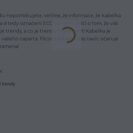
du nepotřebujete, věříme, že informace, že kabelka
a si tedy označení ECO vás přesvědčí o tom, že váš
je trendy, a co je trendy musíte mít! Kabelka je
o vašeho caparta. Filcová kabelka Vás navíc očaruje
 ramena!
í
 trendy