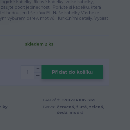
ogické kabelky, filcové kabelky, velké kabelky,
zažijte pocit jedinečnosti. Pořiďte si kabelku, která
tatní budou jen tiše závidět. Naše kabelky Vás beze
m výběrem barev, motivů i funkčními detaily. Vybírat
skladem 2 ks
Přidat do košíku
EAN kód:
5902241081365
elky
Barva:
červená, žlutá, zelená,
šedá, modrá