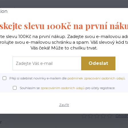
 PODMÍNKY
JAK NAKUPOVAT
KONTAKTY
skejte slevu 100Kč na první nák
Hledat
jte slevu 100Kč na první nákup. Zadejte svou e-mailovou ad
rolujte svou e-mailovou schránku a spam. Váš slevový kód 
Vás čeká! Může to chvilku trvat.
gické
Vaky na záda
Polštáře
Doplňky
Odeslat
Přeji si odebírat novinky e-mailem dle
podmínek zpracování osobních údajů
.
Kabelky ekologické
Kabelky střední
Kabelky Funky
Kabelka Funky Y
Souhlasím se
zpracováním osobních údajů
pro účely registrace.
Kabelka Funky Yorshir
Zavřít
Ohodno