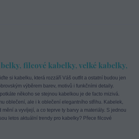
elky, filcové kabelky, velké kabelky,
iďte si kabelku, která rozzáří Váš outfit a ostatní budou jen
brovským výběrem barev, motivů i funkčními detaily.
 potkáte někoho se stejnou kabelkou je de facto mizivá.
oblečení, ale i k oblečení elegantního střihu. Kabelek,
 mění a vyvíjejí, a co teprve ty barvy a materiály. S jednou
sou letos aktuální trendy pro kabelky? Přece filcové