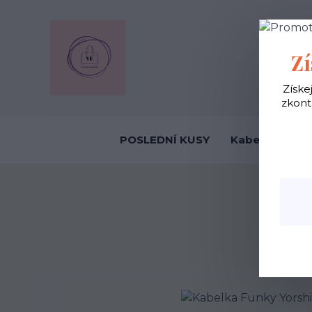
OBCHODNÍ
Zí
Získe
zkont
POSLEDNÍ KUSY
Kabelky ekolo
Úvod