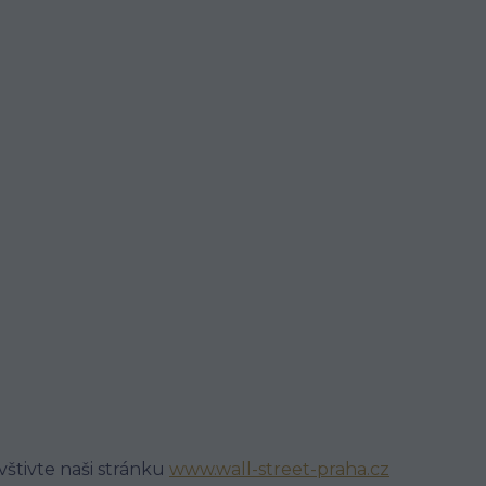
avštivte naši stránku
www.wall-street-praha.cz