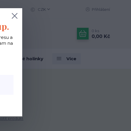
CZK
Přihlášení
up.
0
ks
0,00 Kč
resu a
tam na
Designové holínky
Více
orshir
tit produkt