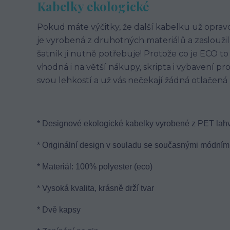
Kabelky ekologické
Pokud máte výčitky, že další kabelku už oprav
je vyrobená z druhotných materiálů a zasloužil
šatník ji nutně potřebuje! Protože co je ECO to 
vhodná i na větší nákupy, skripta i vybavení pr
svou lehkostí a už vás nečekají žádná otlačená
* Designové ekologické kabelky vyrobené z PET lahv
* Originální design v souladu se současnými módními
* Materiál: 100% polyester (eco)
* Vysoká kvalita, krásně drží tvar
* Dvě kapsy