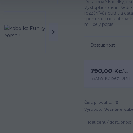
Designové kabelky, ekol
Vystupte z denní šedi a 
rozzáří Váš outfit a os
sporu zaujmou obrovský
m...
celý popis
Dostupnost
790,00 Kč
/
ks
652,89 Kč
bez DPH
Číslo produktu:
2
Výrobce:
Vysněné kab
Hlídat cenu / dostupnost