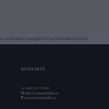
-verification: google5750d07ad496c71e.html
KONTAKTY
📞 +420 732 779 508
📧 
info@vysnenekabelky.cz
🌐 
www.vysnenekabelky.cz