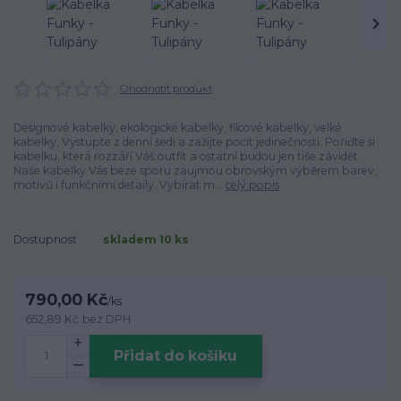
Ohodnotit produkt
Designové kabelky, ekologické kabelky, filcové kabelky, velké
kabelky, Vystupte z denní šedi a zažijte pocit jedinečnosti. Pořiďte si
kabelku, která rozzáří Váš outfit a ostatní budou jen tiše závidět.
Naše kabelky Vás beze sporu zaujmou obrovským výběrem barev,
motivů i funkčními detaily. Vybírat m...
celý popis
Dostupnost
skladem 10 ks
790,00 Kč
/
ks
652,89 Kč
bez DPH
Přidat do košíku