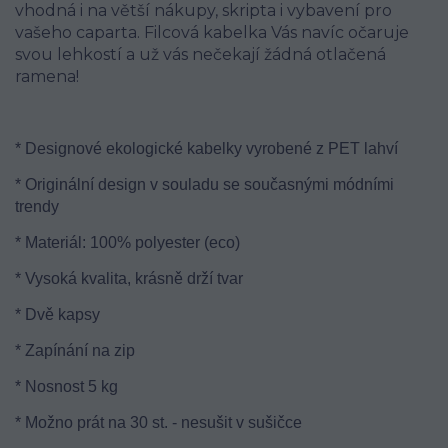
vhodná i na větší nákupy, skripta i vybavení pro
vašeho caparta. Filcová kabelka Vás navíc očaruje
svou lehkostí a už vás nečekají žádná otlačená
ramena!
* Designové ekologické kabelky vyrobené z PET lahví
* Originální design v souladu se současnými módními
trendy
* Materiál: 100% polyester (eco)
* Vysoká kvalita, krásně drží tvar
* Dvě kapsy
* Zapínání na zip
* Nosnost 5 kg
* Možno prát na 30 st. - nesušit v sušičce