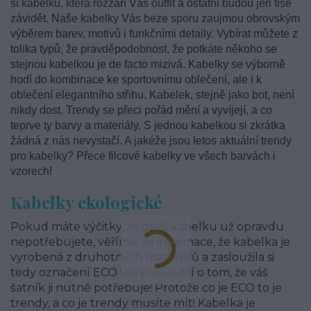
si kabelku, která rozzáří Váš outfit a ostatní budou jen tiše
závidět. Naše kabelky Vás beze sporu zaujmou obrovským
výběrem barev, motivů i funkčními detaily. Vybírat můžete z
tolika typů, že pravděpodobnost, že potkáte někoho se
stejnou kabelkou je de facto mizivá. Kabelky se výborně
hodí do kombinace ke sportovnímu oblečení, ale i k
oblečení elegantního střihu. Kabelek, stejně jako bot, není
nikdy dost. Trendy se přeci pořád mění a vyvíjejí, a co
teprve ty barvy a materiály. S jednou kabelkou si zkrátka
žádná z nás nevystačí. A jakéže jsou letos aktuální trendy
pro kabelky? Přece filcové kabelky ve všech barvách i
vzorech!
Kabelky ekologické
Pokud máte výčitky, že další kabelku už opravdu
nepotřebujete, věříme, že informace, že kabelka je
vyrobená z druhotných materiálů a zasloužila si
tedy označení ECO vás přesvědčí o tom, že váš
šatník ji nutně potřebuje! Protože co je ECO to je
trendy, a co je trendy musíte mít! Kabelka je