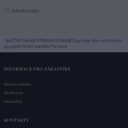
Kabelky Funky
faa37367fd66d01ff5f8c80026b5df25google-site-verification:
google5750d07ad496c71e.html
INFORMACE PRO ZÁKAZNÍKY
Obchodní podmínky
Jak nakupovat
Vrácení zboží
KONTAKTY