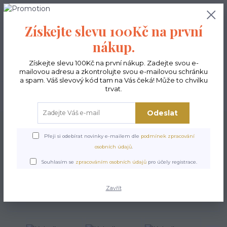
0
ks
CZK
0,00 Kč
Získejte slevu 100Kč na první
nákup.
Menu
Získejte slevu 100Kč na první nákup. Zadejte svou e-
mailovou adresu a zkontrolujte svou e-mailovou schránku
a spam. Váš slevový kód tam na Vás čeká! Může to chvilku
trvat.
Hledat
Odeslat
Úvod
Kabelky ekologické
Kabelky střední
Kabelky Funky
Kabelka
Funky - Tulipány
Přeji si odebírat novinky e-mailem dle
podmínek zpracování
osobních údajů
.
Kabelka Funky - Tulipány
Souhlasím se
zpracováním osobních údajů
pro účely registrace.
Zavřít