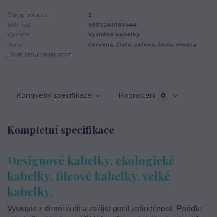
Číslo produktu:
2
EAN kód:
5902241083444
Výrobce:
Vysněné kabelky
Barva:
červená, žlutá, zelená, šedá, modrá
Hlídat cenu / dostupnost
Kompletní specifikace
Hodnocení
0
Kompletní specifikace
Designové kabelky, ekologické
kabelky, filcové kabelky, velké
kabelky,
Vystupte z denní šedi a zažijte pocit jedinečnosti. Pořiďte