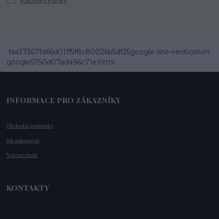
faa37367fd66d01ff5f8c80026b5df25google-site-verification:
google5750d07ad496c71e.html
INFORMACE PRO ZÁKAZNÍKY
Obchodní podmínky
Jak nakupovat
Vrácení zboží
KONTAKTY