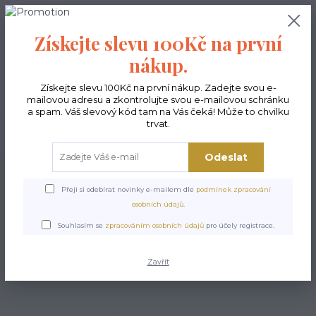
0
ks
CZK
0,00 Kč
Získejte slevu 100Kč na první
nákup.
Menu
Získejte slevu 100Kč na první nákup. Zadejte svou e-
mailovou adresu a zkontrolujte svou e-mailovou schránku
a spam. Váš slevový kód tam na Vás čeká! Může to chvilku
trvat.
Hledat
Odeslat
Úvod
Kabelky ekologické
Kabelky střední
Kabelky Funky
Kabelka
Funky - No
Přeji si odebírat novinky e-mailem dle
podmínek zpracování
osobních údajů
.
Kabelka Funky - No
Souhlasím se
zpracováním osobních údajů
pro účely registrace.
Zavřít