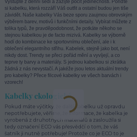
Vystupte z denní šedi a zažijte pocit jedinečnosti. Pořiďte
si kabelku, která rozzáří Váš outfit a ostatní budou jen tiše
závidět. Naše kabelky Vás beze sporu zaujmou obrovským
výběrem barev, motivů i funkčními detaily. Vybírat můžete z
tolika typů, že pravděpodobnost, že potkáte někoho se
stejnou kabelkou je de facto mizivá. Kabelky se výborně
hodí do kombinace ke sportovnímu oblečení, ale i k
oblečení elegantního střihu. Kabelek, stejně jako bot, není
nikdy dost. Trendy se přeci pořád mění a vyvíjejí, a co
teprve ty barvy a materiály. S jednou kabelkou si zkrátka
žádná z nás nevystačí. A jakéže jsou letos aktuální trendy
pro kabelky? Přece filcové kabelky ve všech barvách i
vzorech!
Kabelky ekologické
Pokud máte výčitky, že další kabelku už opravdu
nepotřebujete, věříme, že informace, že kabelka je
vyrobená z druhotných materiálů a zasloužila si
tedy označení ECO vás přesvědčí o tom, že váš
šatník ji nutně potřebuje! Protože co je ECO to je