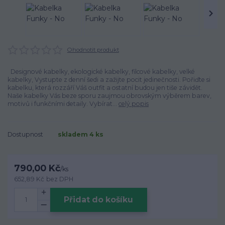
Ohodnotit produkt
Designové kabelky, ekologické kabelky, filcové kabelky, velké
kabelky, Vystupte z denní šedi a zažijte pocit jedinečnosti. Pořiďte si
kabelku, která rozzáří Váš outfit a ostatní budou jen tiše závidět.
Naše kabelky Vás beze sporu zaujmou obrovským výběrem barev,
motivů i funkčními detaily. Vybírat...
celý popis
Dostupnost
skladem 4 ks
790,00 Kč
/
ks
652,89 Kč
bez DPH
Přidat do košíku