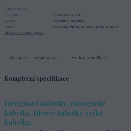
Číslo produktu:
EAN kód:
5903163331576
Výrobce:
Vysněné kabelky
Barva:
červená, žlutá, zelená, šedá, modrá
Hlídat cenu / dostupnost
Kompletní specifikace
Hodnocení
0
Kompletní specifikace
Designové kabelky, ekologické
kabelky, filcové kabelky, velké
kabelky,