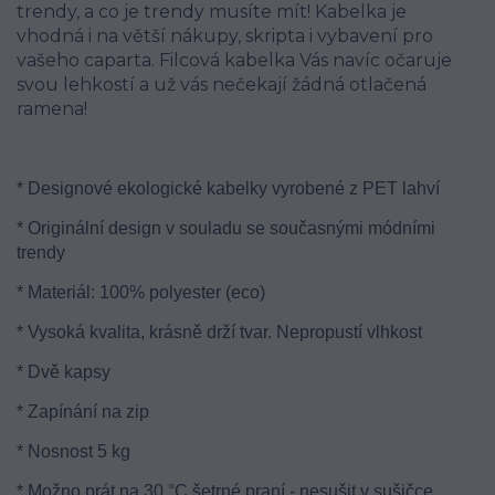
trendy, a co je trendy musíte mít! Kabelka je
vhodná i na větší nákupy, skripta i vybavení pro
vašeho caparta. Filcová kabelka Vás navíc očaruje
svou lehkostí a už vás nečekají žádná otlačená
ramena!
* Designové ekologické kabelky vyrobené z PET lahví
* Originální design v souladu se současnými módními
trendy
* Materiál: 100% polyester (eco)
* Vysoká kvalita, krásně drží tvar. Nepropustí vlhkost
* Dvě kapsy
* Zapínání na zip
* Nosnost 5 kg
* Možno prát na 30 °C šetrné praní - nesušit v sušičce