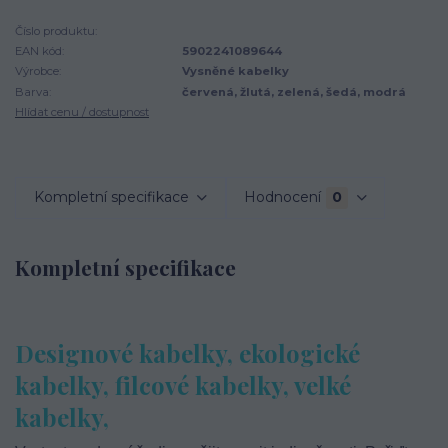
Číslo produktu:
EAN kód:
5902241089644
Výrobce:
Vysněné kabelky
Barva:
červená, žlutá, zelená, šedá, modrá
Hlídat cenu / dostupnost
Kompletní specifikace
Hodnocení
0
Kompletní specifikace
Designové kabelky, ekologické
kabelky, filcové kabelky, velké
kabelky,