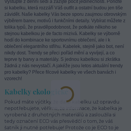
Vystupte z denní šedi a zažijte pocit jedinečnosti. Pořiďte
si kabelku, která rozzáří Váš outfit a ostatní budou jen tiše
závidět. Naše kabelky Vás beze sporu zaujmou obrovským
výběrem barev, motivů i funkčními detaily. Vybírat můžete z
tolika typů, že pravděpodobnost, že potkáte někoho se
stejnou kabelkou je de facto mizivá. Kabelky se výborně
hodí do kombinace ke sportovnímu oblečení, ale i k
oblečení elegantního střihu. Kabelek, stejně jako bot, není
nikdy dost. Trendy se přeci pořád mění a vyvíjejí, a co
teprve ty barvy a materiály. S jednou kabelkou si zkrátka
žádná z nás nevystačí. A jakéže jsou letos aktuální trendy
pro kabelky? Přece filcové kabelky ve všech barvách i
vzorech!
Kabelky ekologické
Pokud máte výčitky, že další kabelku už opravdu
nepotřebujete, věříme, že informace, že kabelka je
vyrobená z druhotných materiálů a zasloužila si
tedy označení ECO vás přesvědčí o tom, že váš
šatník ji nutně potřebuje! Protože co je ECO to je