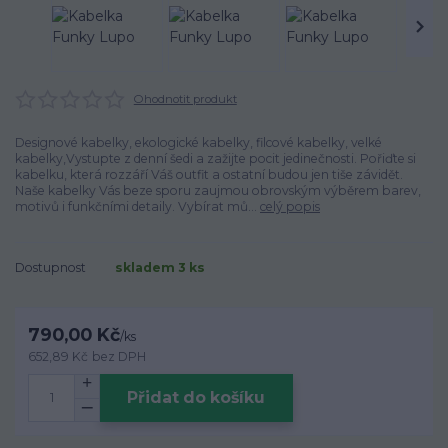
Ohodnotit produkt
Designové kabelky, ekologické kabelky, filcové kabelky, velké
kabelky,Vystupte z denní šedi a zažijte pocit jedinečnosti. Pořiďte si
kabelku, která rozzáří Váš outfit a ostatní budou jen tiše závidět.
Naše kabelky Vás beze sporu zaujmou obrovským výběrem barev,
motivů i funkčními detaily. Vybírat mů...
celý popis
Dostupnost
skladem 3 ks
790,00 Kč
/
ks
652,89 Kč
bez DPH
Přidat do košíku