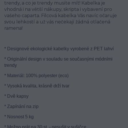
trendy, a co je trendy musíte mít! Kabelka je
vhodná i na větší nákupy, skripta i vybavení pro
vašeho caparta. Filcová kabelka Vás navíc očaruje
svou lehkostí a už vás nečekají žádná otlačená
ramena!
* Designové ekologické kabelky vyrobené z PET lahví
* Originální design v souladu se současnými módními
trendy
* Materiál: 100% polyester (eco)
* Vysoká kvalita, krásně drží tvar
* Dvě kapsy
* Zapínání na zip
* Nosnost 5 kg
* Možno prát na 30 st. - nesušit v sušičce