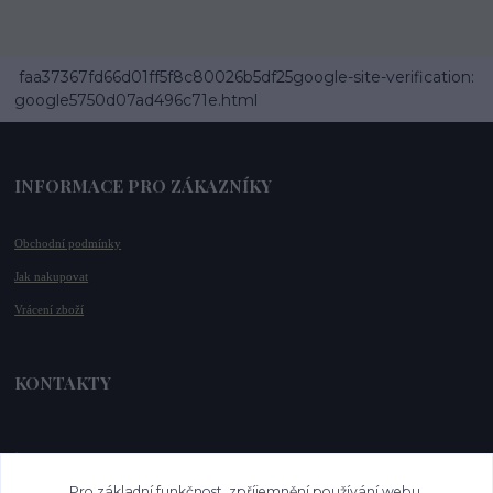
faa37367fd66d01ff5f8c80026b5df25google-site-verification:
google5750d07ad496c71e.html
INFORMACE PRO ZÁKAZNÍKY
Obchodní podmínky
Jak nakupovat
Vrácení zboží
KONTAKTY
📞 +420 732 779 508
📧 
info@vysnenekabelky.cz
Pro základní funkčnost, zpříjemnění používání webu,