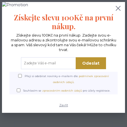
0
ks
CZK
0,00 Kč
Získejte slevu 100Kč na první
nákup.
Menu
Získejte slevu 100Kč na první nákup. Zadejte svou e-
mailovou adresu a zkontrolujte svou e-mailovou schránku
a spam. Váš slevový kód tam na Vás čeká! Může to chvilku
trvat.
Hledat
Odeslat
Úvod
Kabelky ekologické
Kabelky střední
Kabelky Funky
Kabelka
Funky Lupo
Přeji si odebírat novinky e-mailem dle
podmínek zpracování
osobních údajů
.
Kabelka Funky Lupo
Souhlasím se
zpracováním osobních údajů
pro účely registrace.
Zavřít