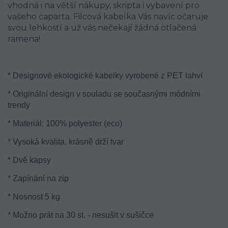
vhodná i na větší nákupy, skripta i vybavení pro
vašeho caparta. Filcová kabelka Vás navíc očaruje
svou lehkostí a už vás nečekají žádná otlačená
ramena!
* Designové ekologické kabelky vyrobené z PET lahví
* Originální design v souladu se současnými módními
trendy
* Materiál: 100% polyester (eco)
* Vysoká kvalita, krásně drží tvar
* Dvě kapsy
* Zapínání na zip
* Nosnost 5 kg
* Možno prát na 30 st. - nesušit v sušičce