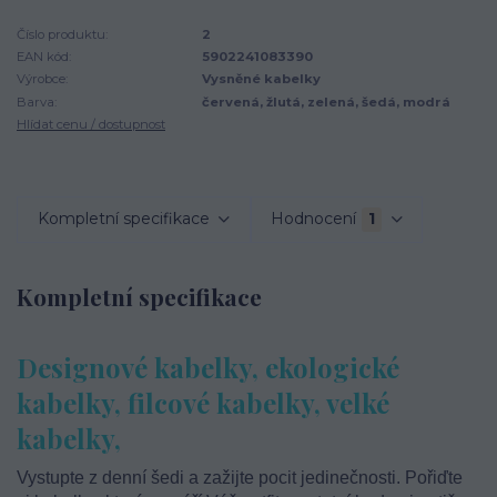
Číslo produktu:
2
EAN kód:
5902241083390
Výrobce:
Vysněné kabelky
Barva:
červená, žlutá, zelená, šedá, modrá
Hlídat cenu / dostupnost
Kompletní specifikace
Hodnocení
1
Kompletní specifikace
Designové kabelky, ekologické
kabelky, filcové kabelky, velké
kabelky,
Vystupte z denní šedi a zažijte pocit jedinečnosti. Pořiďte