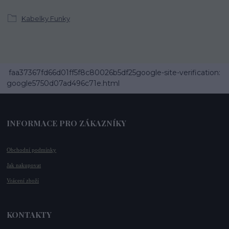
Kabelky Funky
faa37367fd66d01ff5f8c80026b5df25google-site-verification:
google5750d07ad496c71e.html
INFORMACE PRO ZÁKAZNÍKY
Obchodní podmínky
Jak nakupovat
Vrácení zboží
KONTAKTY