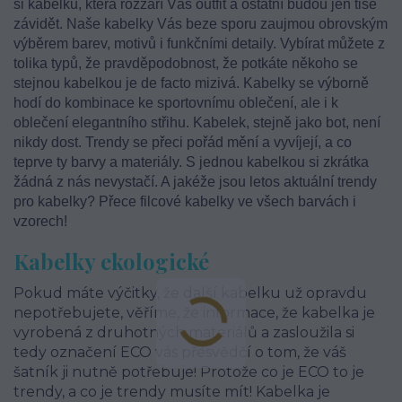
si kabelku, která rozzáří Váš outfit a ostatní budou jen tiše
závidět. Naše kabelky Vás beze sporu zaujmou obrovským
výběrem barev, motivů i funkčními detaily. Vybírat můžete z
tolika typů, že pravděpodobnost, že potkáte někoho se
stejnou kabelkou je de facto mizivá. Kabelky se výborně
hodí do kombinace ke sportovnímu oblečení, ale i k
oblečení elegantního střihu. Kabelek, stejně jako bot, není
nikdy dost. Trendy se přeci pořád mění a vyvíjejí, a co
teprve ty barvy a materiály. S jednou kabelkou si zkrátka
žádná z nás nevystačí. A jakéže jsou letos aktuální trendy
pro kabelky? Přece filcové kabelky ve všech barvách i
vzorech!
Kabelky ekologické
Pokud máte výčitky, že další kabelku už opravdu
nepotřebujete, věříme, že informace, že kabelka je
vyrobená z druhotných materiálů a zasloužila si
tedy označení ECO vás přesvědčí o tom, že váš
šatník ji nutně potřebuje! Protože co je ECO to je
trendy, a co je trendy musíte mít! Kabelka je