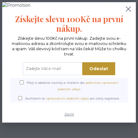
0
ks
CZK
0,00 Kč
Získejte slevu 100Kč na první
nákup.
Menu
Získejte slevu 100Kč na první nákup. Zadejte svou e-
mailovou adresu a zkontrolujte svou e-mailovou schránku
a spam. Váš slevový kód tam na Vás čeká! Může to chvilku
trvat.
Hledat
Odeslat
Úvod
Kabelky ekologické
Kabelky střední
Kabelky Funky
Kabelka
Funky Look
Přeji si odebírat novinky e-mailem dle
podmínek zpracování
osobních údajů
.
Kabelka Funky Look
Souhlasím se
zpracováním osobních údajů
pro účely registrace.
Zavřít