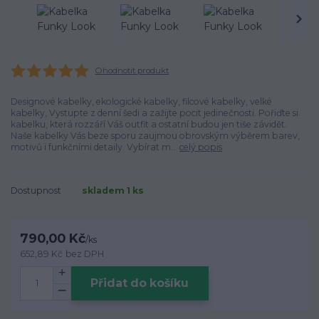
Ohodnotit produkt
Designové kabelky, ekologické kabelky, filcové kabelky, velké
kabelky, Vystupte z denní šedi a zažijte pocit jedinečnosti. Pořiďte si
kabelku, která rozzáří Váš outfit a ostatní budou jen tiše závidět.
Naše kabelky Vás beze sporu zaujmou obrovským výběrem barev,
motivů i funkčními detaily. Vybírat m...
celý popis
Dostupnost
skladem 1 ks
790,00 Kč
/
ks
652,89 Kč
bez DPH
Přidat do košíku