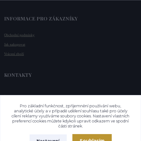
INFORMACE PRO ZÁKAZNÍKY
Obchodní podmínky
Jak nakupovat
Vrácení zboží
KONTAKTY
📞 +420 732 779 508
📧 
info@vysnenekabelky.cz
Pro základní funkčnost, zpříjemnění používání webu,
🌐 
www.vysnenekabelky.cz
analytické účely a v případě udělení souhlasu také pro účely
cílení reklamy využíváme soubory cookies. Nastavení vlastních
preferencí cookies můžete kdykoli upravit odkazem ve spodní
části stránek.
Souhlasím
Nastavení