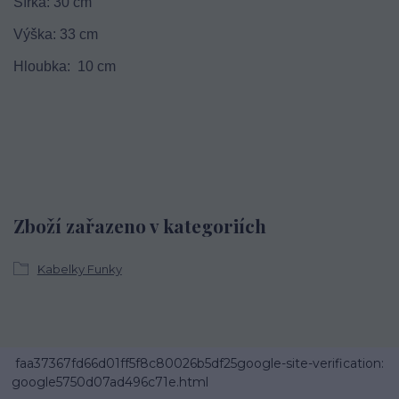
Šířka: 30 cm
Výška: 33 cm
Hloubka: 10 cm
Zboží zařazeno v kategoriích
Kabelky Funky
faa37367fd66d01ff5f8c80026b5df25google-site-verification:
google5750d07ad496c71e.html