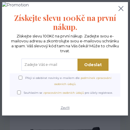
0
ks
CZK
0,00 Kč
Získejte slevu 100Kč na první
nákup.
Menu
Získejte slevu 100Kč na první nákup. Zadejte svou e-
mailovou adresu a zkontrolujte svou e-mailovou schránku
a spam. Váš slevový kód tam na Vás čeká! Může to chvilku
trvat.
Hledat
Odeslat
Úvod
Kabelky ekologické
Kabelky střední
Kabelky Funky
Kabelka
Funky Kleks
Přeji si odebírat novinky e-mailem dle
podmínek zpracování
osobních údajů
.
Kabelka Funky Kleks
Souhlasím se
zpracováním osobních údajů
pro účely registrace.
Zavřít
TOP produkt