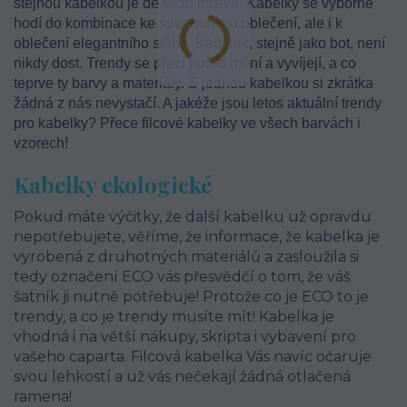
stejnou kabelkou je de facto mizivá. Kabelky se výborně
hodí do kombinace ke sportovnímu oblečení, ale i k
oblečení elegantního střihu. Kabelek, stejně jako bot, není
nikdy dost. Trendy se přeci pořád mění a vyvíjejí, a co
teprve ty barvy a materiály. S jednou kabelkou si zkrátka
žádná z nás nevystačí. A jakéže jsou letos aktuální trendy
pro kabelky? Přece filcové kabelky ve všech barvách i
vzorech!
Kabelky ekologické
Pokud máte výčitky, že další kabelku už opravdu
nepotřebujete, věříme, že informace, že kabelka je
vyrobená z druhotných materiálů a zasloužila si
tedy označení ECO vás přesvědčí o tom, že váš
šatník ji nutně potřebuje! Protože co je ECO to je
trendy, a co je trendy musíte mít! Kabelka je
vhodná i na větší nákupy, skripta i vybavení pro
vašeho caparta. Filcová kabelka Vás navíc očaruje
svou lehkostí a už vás nečekají žádná otlačená
ramena!