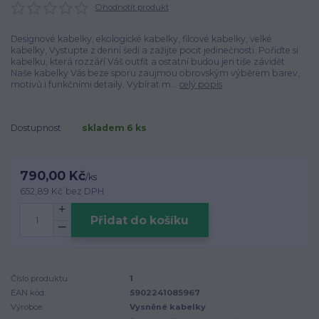
Ohodnotit produkt
Designové kabelky, ekologické kabelky, filcové kabelky, velké
kabelky, Vystupte z denní šedi a zažijte pocit jedinečnosti. Pořiďte si
kabelku, která rozzáří Váš outfit a ostatní budou jen tiše závidět.
Naše kabelky Vás beze sporu zaujmou obrovským výběrem barev,
motivů i funkčními detaily. Vybírat m...
celý popis
Dostupnost
skladem 6 ks
790,00 Kč
/
ks
652,89 Kč
bez DPH
Přidat do košíku
Číslo produktu:
1
EAN kód:
5902241085967
Výrobce:
Vysněné kabelky