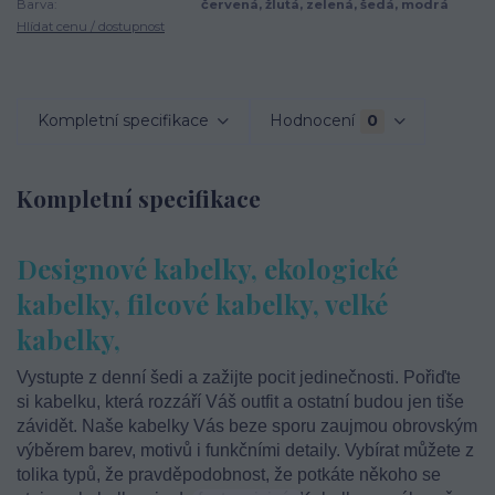
Barva:
červená, žlutá, zelená, šedá, modrá
Hlídat cenu / dostupnost
Kompletní specifikace
Hodnocení
0
Kompletní specifikace
Designové kabelky, ekologické
kabelky, filcové kabelky, velké
kabelky,
Vystupte z denní šedi a zažijte pocit jedinečnosti. Pořiďte
si kabelku, která rozzáří Váš outfit a ostatní budou jen tiše
závidět. Naše kabelky Vás beze sporu zaujmou obrovským
výběrem barev, motivů i funkčními detaily. Vybírat můžete z
tolika typů, že pravděpodobnost, že potkáte někoho se