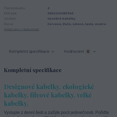
Číslo produktu:
2
EAN kód:
5902241083345
Výrobce:
Vysněné kabelky
Barva:
červená, žlutá, zelená, šedá, modrá
Hlídat cenu / dostupnost
Kompletní specifikace
Hodnocení
0
Kompletní specifikace
Designové kabelky, ekologické
kabelky, filcové kabelky, velké
kabelky,
Vystupte z denní šedi a zažijte pocit jedinečnosti. Pořiďte