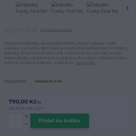
Ohodnotit produkt
Designové kabelky, ekologické kabelky, filcové kabelky, velké
kabelky, Vystupte z denní šedi a zažijte pocit jedinečnosti. Pořiďte si
kabelku, která rozzáří Váš outfit a ostatní budou jen tiše závidět.
Naše kabelky Vás beze sporu zaujmou obrovským výběrem barev,
motivů i funkčními detaily. Vybírat m...
celý popis
Dostupnost
skladem 7 ks
790,00 Kč
/
ks
652,89 Kč
bez DPH
Přidat do košíku