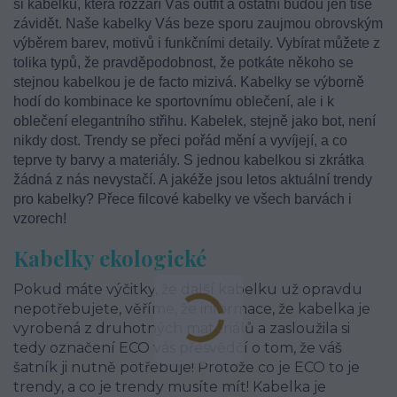
si kabelku, která rozzáří Váš outfit a ostatní budou jen tiše
závidět. Naše kabelky Vás beze sporu zaujmou obrovským
výběrem barev, motivů i funkčními detaily. Vybírat můžete z
tolika typů, že pravděpodobnost, že potkáte někoho se
stejnou kabelkou je de facto mizivá. Kabelky se výborně
hodí do kombinace ke sportovnímu oblečení, ale i k
oblečení elegantního střihu. Kabelek, stejně jako bot, není
nikdy dost. Trendy se přeci pořád mění a vyvíjejí, a co
teprve ty barvy a materiály. S jednou kabelkou si zkrátka
žádná z nás nevystačí. A jakéže jsou letos aktuální trendy
pro kabelky? Přece filcové kabelky ve všech barvách i
vzorech!
Kabelky ekologické
Pokud máte výčitky, že další kabelku už opravdu
nepotřebujete, věříme, že informace, že kabelka je
vyrobená z druhotných materiálů a zasloužila si
tedy označení ECO vás přesvědčí o tom, že váš
šatník ji nutně potřebuje! Protože co je ECO to je
trendy, a co je trendy musíte mít! Kabelka je