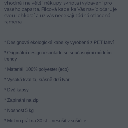
vhodná i na větší nákupy, skripta i vybavení pro
vašeho caparta. Filcová kabelka Vás navíc očaruje
svou lehkostí a už vás nečekají žádná otlačená
ramena!
* Designové ekologické kabelky vyrobené z PET lahví
* Originální design v souladu se současnými módními
trendy
* Materiál: 100% polyester (eco)
* Vysoká kvalita, krásně drží tvar
* Dvě kapsy
* Zapínání na zip
* Nosnost 5 kg
* Možno prát na 30 st. - nesušit v sušičce