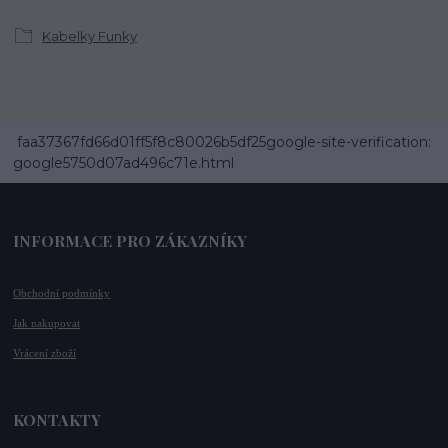
Kabelky Funky
faa37367fd66d01ff5f8c80026b5df25google-site-verification:
google5750d07ad496c71e.html
INFORMACE PRO ZÁKAZNÍKY
Obchodní podmínky
Jak nakupovat
Vrácení zboží
KONTAKTY