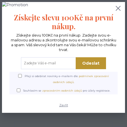
0
ks
CZK
0,00 Kč
Získejte slevu 100Kč na první
nákup.
Menu
Získejte slevu 100Kč na první nákup. Zadejte svou e-
mailovou adresu a zkontrolujte svou e-mailovou schránku
a spam. Váš slevový kód tam na Vás čeká! Může to chvilku
trvat.
Hledat
Odeslat
Úvod
Kabelky ekologické
Kabelky střední
Kabelky Funky
Kabelka
Funky Find Me
Přeji si odebírat novinky e-mailem dle
podmínek zpracování
osobních údajů
.
Kabelka Funky Find Me
Souhlasím se
zpracováním osobních údajů
pro účely registrace.
Zavřít