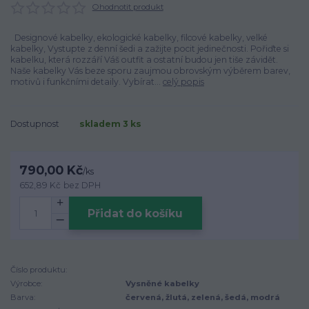
Ohodnotit produkt
Designové kabelky, ekologické kabelky, filcové kabelky, velké
kabelky, Vystupte z denní šedi a zažijte pocit jedinečnosti. Pořiďte si
kabelku, která rozzáří Váš outfit a ostatní budou jen tiše závidět.
Naše kabelky Vás beze sporu zaujmou obrovským výběrem barev,
motivů i funkčními detaily. Vybírat...
celý popis
Dostupnost
skladem 3 ks
790,00 Kč
/
ks
652,89 Kč
bez DPH
Přidat do košíku
Číslo produktu:
Výrobce:
Vysněné kabelky
Barva:
červená, žlutá, zelená, šedá, modrá