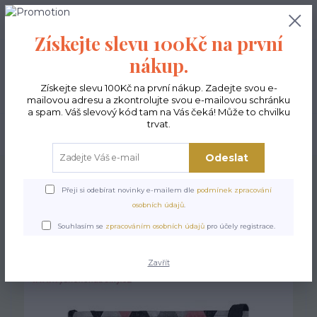
0
ks
CZK
0,00 Kč
Získejte slevu 100Kč na první
nákup.
Menu
Získejte slevu 100Kč na první nákup. Zadejte svou e-
mailovou adresu a zkontrolujte svou e-mailovou schránku
a spam. Váš slevový kód tam na Vás čeká! Může to chvilku
trvat.
Hledat
Odeslat
Úvod
Kabelky ekologické
Kabelky střední
Kabelky Funky
Kabelka
Funky Dhalia
Přeji si odebírat novinky e-mailem dle
podmínek zpracování
osobních údajů
.
Kabelka Funky Dhalia
Souhlasím se
zpracováním osobních údajů
pro účely registrace.
Zavřít