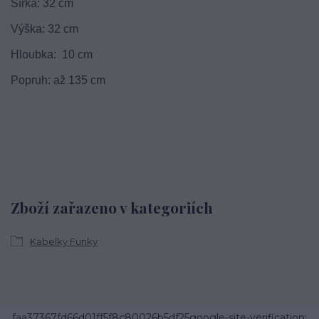
Šířka: 32 cm
Výška: 32 cm
Hloubka: 10 cm
Popruh: až 135 cm
Zboží zařazeno v kategoriích
Kabelky Funky
faa37367fd66d01ff5f8c80026b5df25google-site-verification: