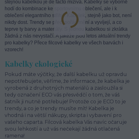
stejnou kabelkou je de facto mizivá. Kabelky se výborně
hodí do kombinace ke sportovnímu oblečení, ale i k
oblečení elegantního střihu. Kabelek, stejně jako bot, není
nikdy dost. Trendy se přeci pořád mění a vyvíjejí, a co
teprve ty barvy a materiály. S jednou kabelkou si zkrátka
žádná z nás nevystačí. A jakéže jsou letos aktuální trendy
pro kabelky? Přece filcové kabelky ve všech barvách i
vzorech!
Kabelky ekologické
Pokud máte výčitky, že další kabelku už opravdu
nepotřebujete, věříme, že informace, že kabelka je
vyrobená z druhotných materiálů a zasloužila si
tedy označení ECO vás přesvědčí o tom, že váš
šatník ji nutně potřebuje! Protože co je ECO to je
trendy, a co je trendy musíte mít! Kabelka je
vhodná i na větší nákupy, skripta i vybavení pro
vašeho caparta. Filcová kabelka Vás navíc očaruje
svou lehkostí a už vás nečekají žádná otlačená
ramena!