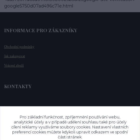
google5750d07ad496c71e.html
INFORMACE PRO ZÁKAZNÍKY
Obchodní podmínky
Jak nakupovat
Vrácení zboží
KONTAKTY
📞 +420 732 779 508
📧 
info@vysnenekabelky.cz
Pro základní funkčnost, zpříjemnění používání webu,
🌐 
www.vysnenekabelky.cz
analytické účely a v případě udělení souhlasu také pro účely
cílení reklamy využíváme soubory cookies. Nastavení vlastních
preferencí cookies můžete kdykoli upravit odkazem ve spodní
části stránek.