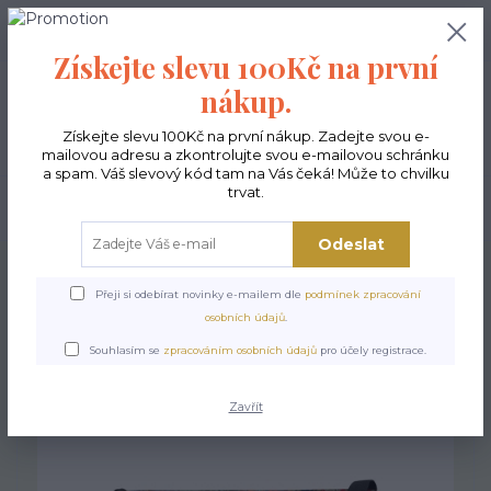
0
ks
CZK
0,00 Kč
Získejte slevu 100Kč na první
nákup.
Menu
Získejte slevu 100Kč na první nákup. Zadejte svou e-
mailovou adresu a zkontrolujte svou e-mailovou schránku
a spam. Váš slevový kód tam na Vás čeká! Může to chvilku
trvat.
Hledat
Odeslat
Úvod
Kabelky ekologické
Kabelky střední
Kabelky Funky
Kabelka
Funky - Casablanca
Přeji si odebírat novinky e-mailem dle
podmínek zpracování
osobních údajů
.
Kabelka Funky - Casablanca
Souhlasím se
zpracováním osobních údajů
pro účely registrace.
Zavřít