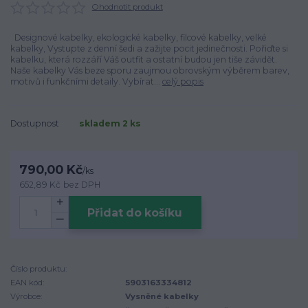
Ohodnotit produkt
Designové kabelky, ekologické kabelky, filcové kabelky, velké
kabelky, Vystupte z denní šedi a zažijte pocit jedinečnosti. Pořiďte si
kabelku, která rozzáří Váš outfit a ostatní budou jen tiše závidět.
Naše kabelky Vás beze sporu zaujmou obrovským výběrem barev,
motivů i funkčními detaily. Vybírat...
celý popis
Dostupnost
skladem 2 ks
790,00 Kč
/
ks
652,89 Kč
bez DPH
Přidat do košíku
Číslo produktu:
EAN kód:
5903163334812
Výrobce:
Vysněné kabelky