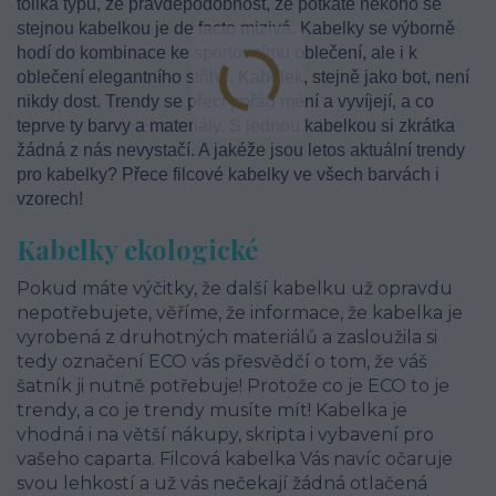
tolika typů, že pravděpodobnost, že potkáte někoho se
stejnou kabelkou je de facto mizivá. Kabelky se výborně
hodí do kombinace ke sportovnímu oblečení, ale i k
oblečení elegantního střihu. Kabelek, stejně jako bot, není
nikdy dost. Trendy se přeci pořád mění a vyvíjejí, a co
teprve ty barvy a materiály. S jednou kabelkou si zkrátka
žádná z nás nevystačí. A jakéže jsou letos aktuální trendy
pro kabelky? Přece filcové kabelky ve všech barvách i
vzorech!
Kabelky ekologické
Pokud máte výčitky, že další kabelku už opravdu
nepotřebujete, věříme, že informace, že kabelka je
vyrobená z druhotných materiálů a zasloužila si
tedy označení ECO vás přesvědčí o tom, že váš
šatník ji nutně potřebuje! Protože co je ECO to je
trendy, a co je trendy musíte mít! Kabelka je
vhodná i na větší nákupy, skripta i vybavení pro
vašeho caparta. Filcová kabelka Vás navíc očaruje
svou lehkostí a už vás nečekají žádná otlačená