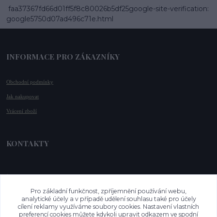
faa37367fd66d01ff5f8c80026b5df25google-site-verification:
google5750d07ad496c71e.html
INFORMACE PRO ZÁKAZNÍKY
Obchodní podmínky
Jak nakupovat
Vrácení zboží
KONTAKTY
📞 +420 732 779 508
📧 
info@vysnenekabelky.cz
Pro základní funkčnost, zpříjemnění používání webu,
🌐 
www.vysnenekabelky.cz
analytické účely a v případě udělení souhlasu také pro účely
cílení reklamy využíváme soubory cookies. Nastavení vlastních
preferencí cookies můžete kdykoli upravit odkazem ve spodní