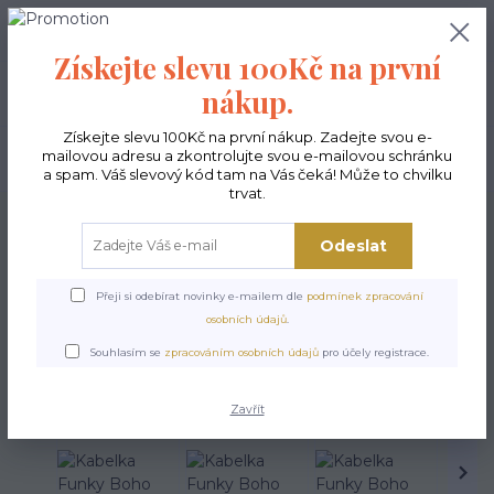
0
ks
CZK
0,00 Kč
Získejte slevu 100Kč na první
nákup.
Menu
Získejte slevu 100Kč na první nákup. Zadejte svou e-
mailovou adresu a zkontrolujte svou e-mailovou schránku
Hledat
a spam. Váš slevový kód tam na Vás čeká! Může to chvilku
trvat.
Úvod
Kabelky ekologické
Kabelky střední
Kabelky Funky
Kabelka
Funky Boho
Odeslat
Kabelka Funky Boho
Přeji si odebírat novinky e-mailem dle
podmínek zpracování
osobních údajů
.
Souhlasím se
zpracováním osobních údajů
pro účely registrace.
Zavřít