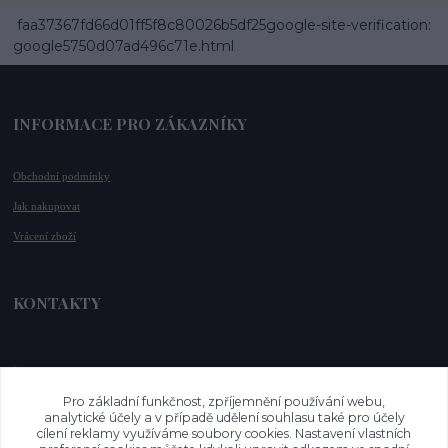
faa37367fd66d01ff5f8c80026b5df25google-site-verification:
google5750d07ad496c71e.html
INFORMACE PRO ZÁKAZNÍKY
Obchodní podmínky
Jak nakupovat
Vrácení zboží
KONTAKTY
📞 +420 732 779 508
📧 
info@vysnenekabelky.cz
Pro základní funkčnost, zpříjemnění používání webu,
🌐 
www.vysnenekabelky.cz
analytické účely a v případě udělení souhlasu také pro účely
cílení reklamy využíváme soubory cookies. Nastavení vlastních