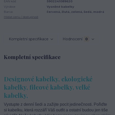
EAN kód:
5902241089620
Výrobce:
Vysněné kabelky
Barva:
červená, žlutá, zelená, šedá, modrá
Hlídat cenu / dostupnost
Kompletní specifikace
Hodnocení
0
Kompletní specifikace
Designové kabelky, ekologické
kabelky, filcové kabelky, velké
kabelky,
Vystupte z denní šedi a zažijte pocit jedinečnosti. Pořiďte
si kabelku, která rozzáří Váš outfit a ostatní budou jen tiše