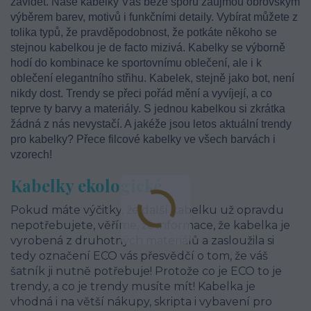
závidět. Naše kabelky Vás beze sporu zaujmou obrovským
výběrem barev, motivů i funkčními detaily. Vybírat můžete z
tolika typů, že pravděpodobnost, že potkáte někoho se
stejnou kabelkou je de facto mizivá. Kabelky se výborně
hodí do kombinace ke sportovnímu oblečení, ale i k
oblečení elegantního střihu. Kabelek, stejně jako bot, není
nikdy dost. Trendy se přeci pořád mění a vyvíjejí, a co
teprve ty barvy a materiály. S jednou kabelkou si zkrátka
žádná z nás nevystačí. A jakéže jsou letos aktuální trendy
pro kabelky? Přece filcové kabelky ve všech barvách i
vzorech!
Kabelky ekologické
Pokud máte výčitky, že další kabelku už opravdu
nepotřebujete, věříme, že informace, že kabelka je
vyrobená z druhotných materiálů a zasloužila si
tedy označení ECO vás přesvědčí o tom, že váš
šatník ji nutně potřebuje! Protože co je ECO to je
trendy, a co je trendy musíte mít! Kabelka je
vhodná i na větší nákupy, skripta i vybavení pro