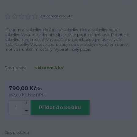
Ohodnotit produkt
Designové kabelky, ekologické kabelky, filcové kabelky, velké
kabelky, Vystupte z denní šedi a zažijte pocit jedinečnosti. Pořiďte si
kabelku, která rozzáří Váš outfit a ostatní budou jen tiše závidět.
Naše kabelky Vás beze sporu zaujmou obrovským výběrem barev,
motivů i funkčními detaily. Vybírat...
celý popis
Dostupnost
skladem 4 ks
790,00 Kč
/
ks
652,89 Kč
bez DPH
Přidat do košíku
Číslo produktu: