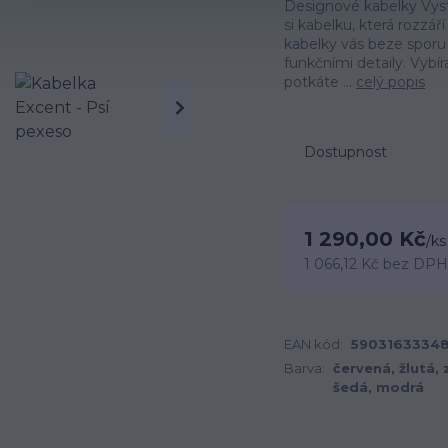
Designové kabelky Vystu
si kabelku, která rozzář
kabelky vás beze spor
funkčními detaily. Vybí
potkáte ...
celý popis
Dostupnost
1 290,00 Kč
/
ks
1 066,12 Kč
bez DPH
EAN kód:
59031633348
Barva:
červená, žlutá, 
šedá, modrá