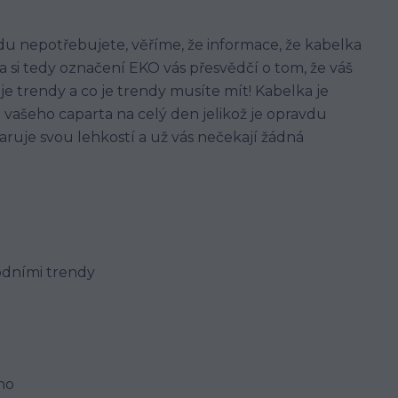
du nepotřebujete, věříme, že informace, že kabelka
a si tedy označení EKO vás přesvědčí o tom, že váš
 je trendy a co je trendy musíte mít! Kabelka je
o vašeho caparta na celý den jelikož je opravdu
aruje svou lehkostí a už vás nečekají žádná
ódními trendy
no