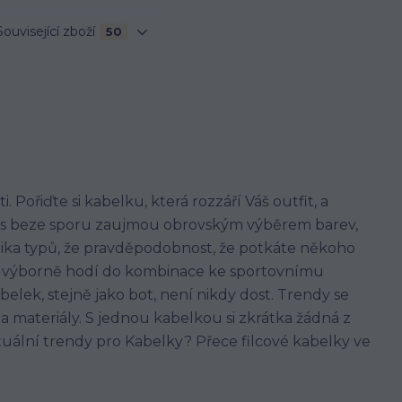
Související zboží
50
. Pořiďte si kabelku, která rozzáří Váš outfit, a
 vás beze sporu zaujmou obrovským výběrem barev,
olika typů, že pravděpodobnost, že potkáte někoho
 se výborně hodí do kombinace ke sportovnímu
belek, stejně jako bot, není nikdy dost. Trendy se
y a materiály. S jednou kabelkou si zkrátka žádná z
ktuální trendy pro Kabelky? Přece filcové kabelky ve