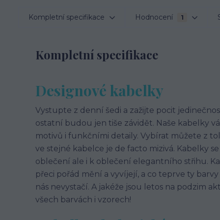
Kompletní specifikace
Hodnocení
1
Kompletní specifikace
Designové kabelky
Vystupte z denní šedi a zažijte pocit jedinečnosti
ostatní budou jen tiše závidět. Naše kabelky
motivů i funkčními detaily. Vybírat můžete z t
ve stejné kabelce je de facto mizivá. Kabelky
oblečení ale i k oblečení elegantního střihu. Ka
přeci pořád mění a vyvíjejí, a co teprve ty barv
nás nevystačí. A jakéže jsou letos na podzim a
všech barvách i vzorech!