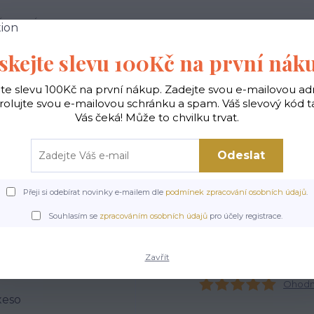
 PODMÍNKY
JAK NAKUPOVAT
KONTAKTY
skejte slevu 100Kč na první nák
Hledat
jte slevu 100Kč na první nákup. Zadejte svou e-mailovou ad
rolujte svou e-mailovou schránku a spam. Váš slevový kód 
Vás čeká! Může to chvilku trvat.
gické
Vaky na záda
Polštáře
Doplňky
Odeslat
Přeji si odebírat novinky e-mailem dle
podmínek zpracování osobních údajů
.
elky ekologické
Kabelky velké
Kabelky vyšívané velké
Kabelka Excent 
Souhlasím se
zpracováním osobních údajů
pro účely registrace.
Kabelka Excent - Psí pexes
Zavřít
Ohodno