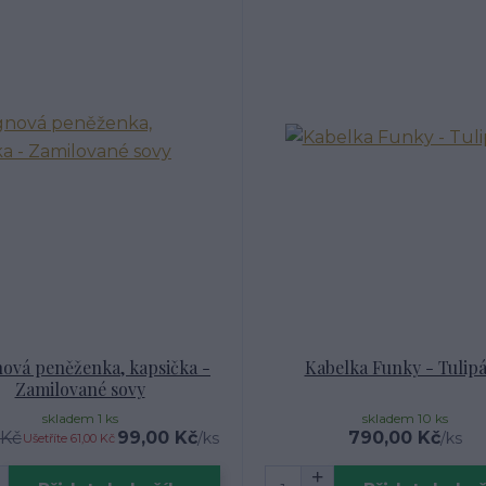
ová peněženka, kapsička -
Kabelka Funky - Tulip
Zamilované sovy
skladem 1 ks
skladem 10 ks
 Kč
99,00 Kč
790,00 Kč
/
ks
/
ks
Ušetříte 61,00 Kč