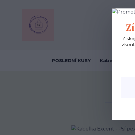
OBCHODNÍ
Zí
Získe
zkont
POSLEDNÍ KUSY
Kabelky ekolo
Úvod
Kab