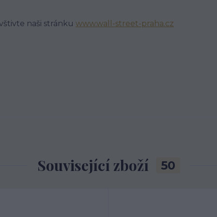
avštivte naši stránku
www.wall-street-praha.cz
Související zboží
50