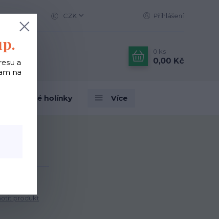
CZK
Přihlášení
up.
0
ks
0,00 Kč
resu a
tam na
Designové holínky
Více
- Psí pexeso
o
tit produkt