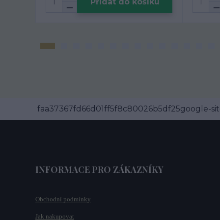
Přidat do košíku
faa37367fd66d01ff5f8c80026b5df25google-site
INFORMACE PRO ZÁKAZNÍKY
Obchodní podmínky
Jak nakupovat