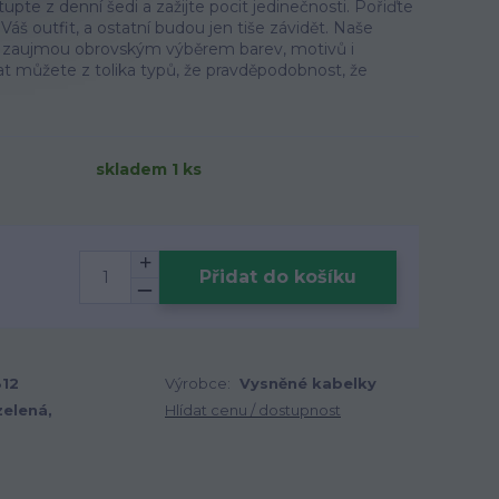
pte z denní šedi a zažijte pocit jedinečnosti. Pořiďte
í Váš outfit, a ostatní budou jen tiše závidět. Naše
u zaujmou obrovským výběrem barev, motivů i
rat můžete z tolika typů, že pravděpodobnost, že
skladem 1 ks
Přidat do košíku
12
Výrobce:
Vysněné kabelky
zelená,
Hlídat cenu / dostupnost