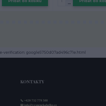
Přidat do košíku
Přidat do ko
-verification: google5750d07ad496c71e.html
KONTAKTY
📞 +420 732 779 508
📧 
info@vysnenekabelky.cz