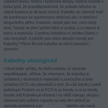
výběrem barev, motivů i funkčními detaily. Vybírat můžete z
tolika typů, že pravděpodobnost, že potkáte někoho ve
stejné kabelce je de facto mizivá. Kabelky se výborně hodí
do kombinace ke sportovnímu oblečení ale i k oblečení
elegantního střihu. Kabelek, stejně jako bot, není nikdy
dost. Trendy se přeci pořád mění a vyvíjejí, a co teprve ty
barvy a materiály. S jednou kabelkou si zkrátka žádná z
nás nevystačí. A jakéže jsou letos aktuální trendy pro
Kabelky? Přece filcové kabelky ve všech barvách i
vzorech!
Kabelky ekologické
P
okud máte výčitky, že další kabelku už opravdu
nepotřebujete, věříme, že informace, že kabelka je
vyrobená z druhotných materiálů a zasloužila si tedy
označení ECO vás přesvědčí o tom, že váš šatník ji nutně
potřebuje! Protože co je ECO to je trendy, a co je trendy
musíte mít! Kabelka je vhodná i na větší nákupy, skripta i
vybavení pro vašeho caparta na celý den jelikož je
opravdu prostorná a pevná. Filcová kabelka vás navíc