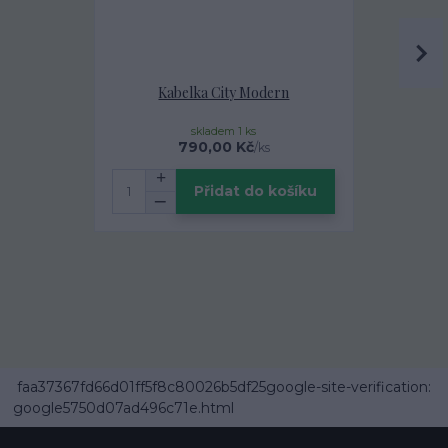
Kabelka City Modern
Designová 
Za
skladem 1 ks
160,00 Kč
790,00 Kč
/
ks
Přidat do košíku
faa37367fd66d01ff5f8c80026b5df25google-site-verification:
google5750d07ad496c71e.html