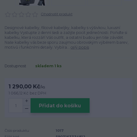
Ohodnotit produkt
Designové kabelky, filcové kabeljky, kabelky s výšivkou, luxusní
kabelky Vystupte z denní šedi a zažijte pocit jedinečnosti. Pořiďte si
kabelku, která rozzáří Váš outfit, a ostatní budou jen tiše závidět.
Naše kabelky vás beze sporu zaujmou obrovským výběrem barev,
motivů i funkčními detaily. Vybíra...
celý popis
Dostupnost
skladem 1 ks
1 290,00 Kč
/
ks
1 066,12 Kč
bez DPH
Přidat do košíku
Číslo produktu:
1017
EAN kód:
5903163334812