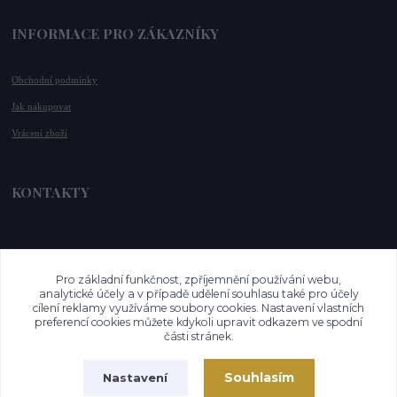
INFORMACE PRO ZÁKAZNÍKY
Obchodní podmínky
Jak nakupovat
Vrácení zboží
KONTAKTY
📞 +420 732 779 508
📧 
info@vysnenekabelky.cz
Pro základní funkčnost, zpříjemnění používání webu,
🌐 
www.vysnenekabelky.cz
analytické účely a v případě udělení souhlasu také pro účely
cílení reklamy využíváme soubory cookies. Nastavení vlastních
preferencí cookies můžete kdykoli upravit odkazem ve spodní
části stránek.
Souhlasím
Nastavení