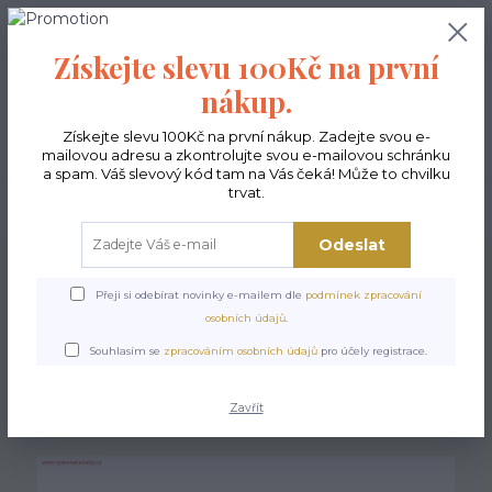
0
ks
CZK
0,00 Kč
Získejte slevu 100Kč na první
nákup.
Menu
Získejte slevu 100Kč na první nákup. Zadejte svou e-
mailovou adresu a zkontrolujte svou e-mailovou schránku
a spam. Váš slevový kód tam na Vás čeká! Může to chvilku
trvat.
Hledat
Odeslat
Úvod
Kabelky ekologické
Kabelky velké
Kabelky vyšívané velké
Kabelka Excent Kohouti na sv. šedé
Přeji si odebírat novinky e-mailem dle
podmínek zpracování
osobních údajů
.
Kabelka Excent Kohouti na
Souhlasím se
zpracováním osobních údajů
pro účely registrace.
sv. šedé
Zavřít