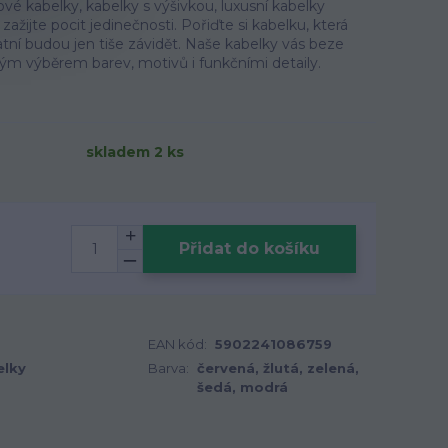
ové kabelky, kabelky s výšivkou, luxusní kabelky
zažijte pocit jedinečnosti. Pořiďte si kabelku, která
tatní budou jen tiše závidět. Naše kabelky vás beze
m výběrem barev, motivů i funkčními detaily.
skladem 2 ks
Přidat do košíku
EAN kód:
5902241086759
elky
Barva:
červená, žlutá, zelená,
šedá, modrá