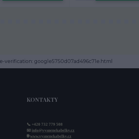
-verification: google5750d07ad496c71e.html
KONTAKTY
📞 +420 732 779 508
📧 
info@vysnenekabelky.cz
🌐 
www.vysnenekabelky.cz