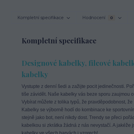
Kompletní specifikace
Hodnocení
0
Kompletní specifikace
Designové kabelky, filcové kabelk
kabelky
Vystupte z denní šedi a zažijte pocit jedinečnosti. Poř
tiše závidět. Naše kabelky vás beze sporu zaujmou o
Vybírat můžete z tolika typů, že pravděpodobnost, že 
Kabelky se výborně hodí do kombinace ke sportovnímu
stejně jako bot, není nikdy dost. Trendy se přeci pořád
kabelkou si zkrátka žádná z nás nevystačí. A jakéže j
kabelky ve všech barvách i vzorech!