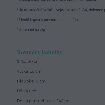
* Kabelku můžete nosit v ruce nebo přes rameno
* Je dostatečně velká – vejde se formát A4, dokonce
* Uvnitř kapsa s prostorem na telefon
* Zapínání na zip
Rozměry kabelky
Šířka: 30 cm
Výška: 28 cm
Hloubka: 8 cm
Délka uch: --
Délka popruchu cca: 140cm