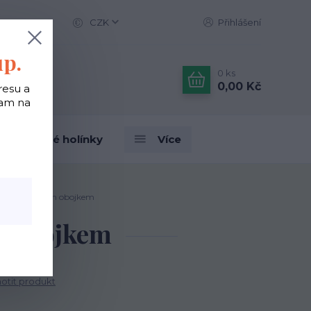
CZK
Přihlášení
up.
0
ks
0,00 Kč
resu a
tam na
Designové holínky
Více
ky s červeným obojkem
m obojkem
tit produkt