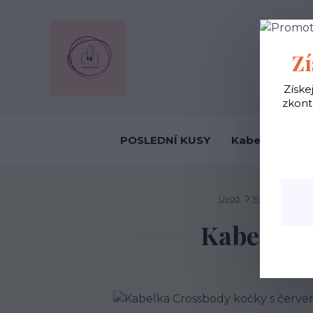
OBCHODNÍ
Zí
Získe
zkont
POSLEDNÍ KUSY
Kabelky ekolo
Úvod
Kabelky ekolog
Kabelka 