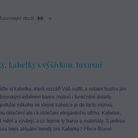
Související zboží
50
y, kabelky s výšivkou, luxusní
iďte si kabelku, která rozzáří Váš outfit, a ostatní budou jen
brovským výběrem barev, motivů i funkčními detaily.
potkáte někoho ve stejné kabelce je de facto mizivá.
 oblečení ale i k oblečení elegantního střihu. Kabelek,
 mění a vyvíjejí, a co teprve ty barvy a materiály. S jednou
sou letos aktuální trendy pro Kabelky? Přece filcové