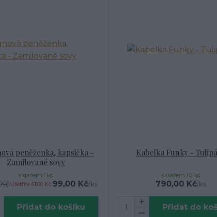
ová peněženka, kapsička -
Kabelka Funky - Tulip
Zamilované sovy
skladem 1 ks
skladem 10 ks
 Kč
99,00 Kč
790,00 Kč
/
ks
/
ks
Ušetříte 61,00 Kč
Přidat do košíku
Přidat do ko