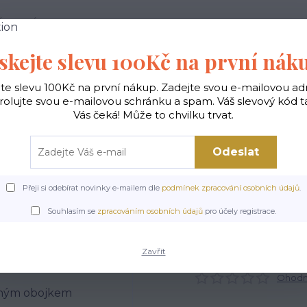
 PODMÍNKY
JAK NAKUPOVAT
KONTAKTY
skejte slevu 100Kč na první nák
Hledat
jte slevu 100Kč na první nákup. Zadejte svou e-mailovou ad
rolujte svou e-mailovou schránku a spam. Váš slevový kód 
Vás čeká! Může to chvilku trvat.
gické
Vaky na záda
Polštáře
Doplňky
Odeslat
Přeji si odebírat novinky e-mailem dle
podmínek zpracování osobních údajů
.
ické
Kabelky střední
Kabelky vyšívané střední
Kabelka Crossbody koč
Souhlasím se
zpracováním osobních údajů
pro účely registrace.
Crossbody kočky s červený
Zavřít
Ohodno