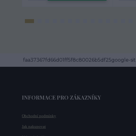
faa37367fd66d01ff5f8c80026b5df25google-site
INFORMACE PRO ZÁKAZNÍKY
Obchodní podmínky
Jak nakupovat