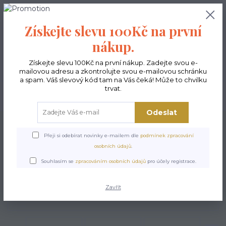
0
ks
CZK
0,00 Kč
Získejte slevu 100Kč na první
nákup.
Menu
Získejte slevu 100Kč na první nákup. Zadejte svou e-
mailovou adresu a zkontrolujte svou e-mailovou schránku
a spam. Váš slevový kód tam na Vás čeká! Může to chvilku
trvat.
Hledat
Odeslat
Úvod
Kabelky ekologické
Kabelky velké
Kabelky City sv.šedé
Kabelka
City - Tytus
Přeji si odebírat novinky e-mailem dle
podmínek zpracování
osobních údajů
.
Kabelka City - Tytus
Souhlasím se
zpracováním osobních údajů
pro účely registrace.
Zavřít