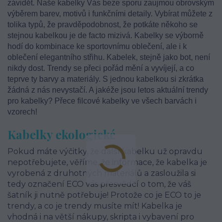
závidět. Naše kabelky Vás beze sporu zaujmou obrovským
výběrem barev, motivů i funkčními detaily. Vybírat můžete z
tolika typů, že pravděpodobnost, že potkáte někoho se
stejnou kabelkou je de facto mizivá. Kabelky se výborně
hodí do kombinace ke sportovnímu oblečení, ale i k
oblečení elegantního střihu. Kabelek, stejně jako bot, není
nikdy dost. Trendy se přeci pořád mění a vyvíjejí, a co
teprve ty barvy a materiály. S jednou kabelkou si zkrátka
žádná z nás nevystačí. A jakéže jsou letos aktuální trendy
pro kabelky? Přece filcové kabelky ve všech barvách i
vzorech!
Kabelky ekologické
Pokud máte výčitky, že další kabelku už opravdu
nepotřebujete, věříme, že informace, že kabelka je
vyrobená z druhotných materiálů a zasloužila si
tedy označení ECO vás přesvědčí o tom, že váš
šatník ji nutně potřebuje! Protože co je ECO to je
trendy, a co je trendy musíte mít! Kabelka je
vhodná i na větší nákupy, skripta i vybavení pro