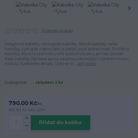
Ohodnotit produkt
Designové kabelky, ekologické kabelky, filcové kabelky, velké
kabelky, Vystupte z denní šedi a zažijte pocit jedinečnosti. Pořiďte si
kabelku, která rozzáří Váš outfit a ostatní budou jen tiše závidět.
Naše kabelky Vás beze sporu zaujmou obrovským výběrem barev,
motivů i funkčními detaily. Vybírat m...
celý popis
Dostupnost
skladem 2 ks
790,00 Kč
/
ks
652,89 Kč
bez DPH
Přidat do košíku