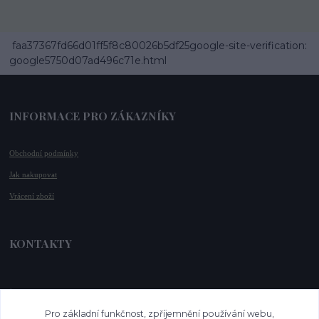
faa37367fd66d01ff5f8c80026b5df25google-site-verification:
google5750d07ad496c71e.html
INFORMACE PRO ZÁKAZNÍKY
Obchodní podmínky
Jak nakupovat
Vrácení zboží
KONTAKTY
📞 +420 732 779 508
📧 
info@vysnenekabelky.cz
Pro základní funkčnost, zpříjemnění používání webu,
🌐 
www.vysnenekabelky.cz