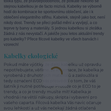
tolika typů, že pravděpodobnost, že potkáte někoho se
stejnou kabelkou je de facto mizivá. Kabelky se výborně
hodí do kombinace ke sportovnímu oblečení, ale i k
oblečení elegantního střihu. Kabelek, stejně jako bot, není
nikdy dost. Trendy se přeci pořád mění a vyvíjejí, a co
teprve ty barvy a materiály. S jednou kabelkou si zkrátka
žádná z nás nevystačí. A jakéže jsou letos aktuální trendy
pro kabelky? Přece filcové kabelky ve všech barvách i
vzorech!
Kabelky ekologické
Pokud máte výčitky, že další kabelku už opravdu
nepotřebujete, věříme, že informace, že kabelka je
vyrobená z druhotných materiálů a zasloužila si
tedy označení ECO vás přesvědčí o tom, že váš
šatník ji nutně potřebuje! Protože co je ECO to je
trendy, a co je trendy musíte mít! Kabelka je
vhodná i na větší nákupy, skripta i vybavení pro
vašeho caparta. Filcová kabelka Vás navíc očaruje
svou lehkostí a už vás nečekají žádná otlačená