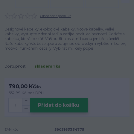
Ohodnotit produkt
Designové kabelky, ekologické kabelky, filcové kabelky, velké
kabelky, Vystupte z denní šedi a zažijte pocit jedinečnosti. Pořiďte si
kabelku, která rozzáří Váš outfit a ostatní budou jen tiše závidět.
Naše kabelky Vás beze sporu zaujmou obrovským výběrem barev,
motivů i funkčními detaily. Vybírat m...
celý popis
Dostupnost
skladem 1 ks
790,00 Kč
/
ks
652,89 Kč
bez DPH
Přidat do košíku
EAN kód:
5903163334775