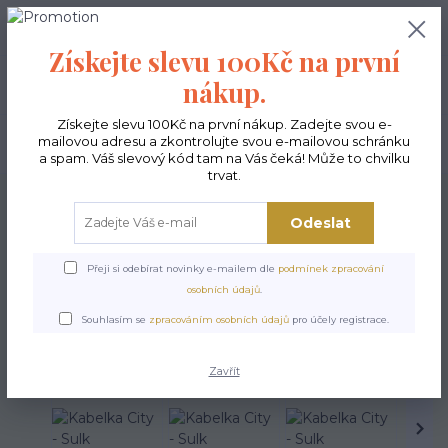
0
ks
CZK
0,00 Kč
Získejte slevu 100Kč na první
nákup.
Menu
Získejte slevu 100Kč na první nákup. Zadejte svou e-
mailovou adresu a zkontrolujte svou e-mailovou schránku
Hledat
a spam. Váš slevový kód tam na Vás čeká! Může to chvilku
trvat.
Úvod
Kabelky ekologické
Kabelky velké
Kabelky City sv.šedé
Kabelka
City - Sulk
Odeslat
Kabelka City - Sulk
Přeji si odebírat novinky e-mailem dle
podmínek zpracování
osobních údajů
.
Souhlasím se
zpracováním osobních údajů
pro účely registrace.
Zavřít