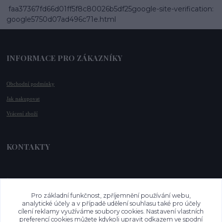
faa37367fd66d01ff5f8c80026b5df25google-site-verification:
google5750d07ad496c71e.html
INFORMACE PRO ZÁKAZNÍKY
Obchodní podmínky
Jak nakupovat
Vrácení zboží
KONTAKTY
📞 +420 732 779 508
📧 
info@vysnenekabelky.cz
Pro základní funkčnost, zpříjemnění používání webu,
🌐 
www.vysnenekabelky.cz
analytické účely a v případě udělení souhlasu také pro účely
cílení reklamy využíváme soubory cookies. Nastavení vlastních
preferencí cookies můžete kdykoli upravit odkazem ve spodní