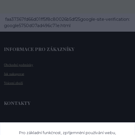
faa37367fd66d01ff5f8c80026b5df25google-site-verification:
google5750d07ad496c71e.html
INFORMACE PRO ZÁKAZNÍKY
Obchodní podmínky
Jak nakupovat
Vrácení zboží
KONTAKTY
📞 +420 732 779 508
📧 
info@vysnenekabelky.cz
Pro základní funkčnost, zpříjemnění používání webu,
🌐 
www.vysnenekabelky.cz