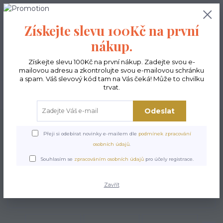
0
ks
CZK
0,00 Kč
Získejte slevu 100Kč na první
nákup.
Menu
Získejte slevu 100Kč na první nákup. Zadejte svou e-
mailovou adresu a zkontrolujte svou e-mailovou schránku
a spam. Váš slevový kód tam na Vás čeká! Může to chvilku
trvat.
Hledat
Odeslat
Úvod
Kabelky ekologické
Kabelky velké
Kabelky City sv.šedé
Kabelka
City - Serenity
Přeji si odebírat novinky e-mailem dle
podmínek zpracování
osobních údajů
.
Kabelka City - Serenity
Souhlasím se
zpracováním osobních údajů
pro účely registrace.
Zavřít