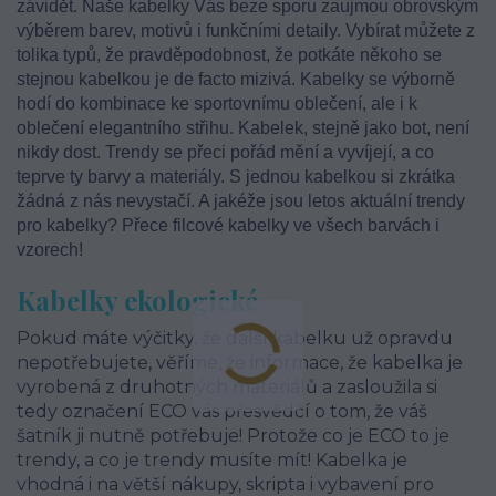
závidět. Naše kabelky Vás beze sporu zaujmou obrovským
výběrem barev, motivů i funkčními detaily. Vybírat můžete z
tolika typů, že pravděpodobnost, že potkáte někoho se
stejnou kabelkou je de facto mizivá. Kabelky se výborně
hodí do kombinace ke sportovnímu oblečení, ale i k
oblečení elegantního střihu. Kabelek, stejně jako bot, není
nikdy dost. Trendy se přeci pořád mění a vyvíjejí, a co
teprve ty barvy a materiály. S jednou kabelkou si zkrátka
žádná z nás nevystačí. A jakéže jsou letos aktuální trendy
pro kabelky? Přece filcové kabelky ve všech barvách i
vzorech!
Kabelky ekologické
Pokud máte výčitky, že další kabelku už opravdu
nepotřebujete, věříme, že informace, že kabelka je
vyrobená z druhotných materiálů a zasloužila si
tedy označení ECO vás přesvědčí o tom, že váš
šatník ji nutně potřebuje! Protože co je ECO to je
trendy, a co je trendy musíte mít! Kabelka je
vhodná i na větší nákupy, skripta i vybavení pro