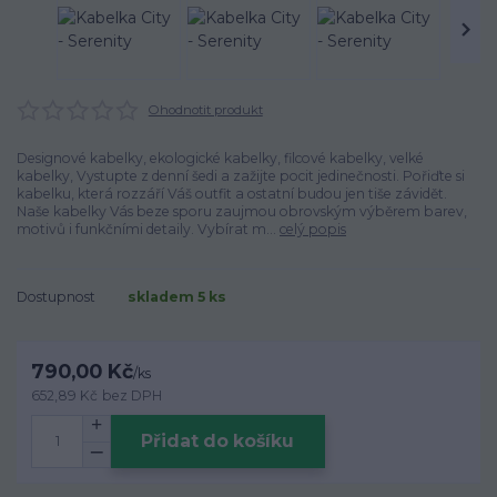
Ohodnotit produkt
Designové kabelky, ekologické kabelky, filcové kabelky, velké
kabelky, Vystupte z denní šedi a zažijte pocit jedinečnosti. Pořiďte si
kabelku, která rozzáří Váš outfit a ostatní budou jen tiše závidět.
Naše kabelky Vás beze sporu zaujmou obrovským výběrem barev,
motivů i funkčními detaily. Vybírat m...
celý popis
Dostupnost
skladem 5 ks
790,00 Kč
/
ks
652,89 Kč
bez DPH
Přidat do košíku