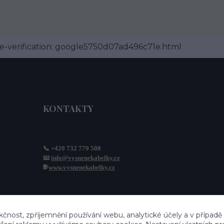
-verification: google5750d07ad496c71e.html
KONTAKTY
📞 +420 732 779 508
📧 
info@vysnenekabelky.cz
🌐 
www.vysnenekabelky.cz
kčnost, zpříjemnění používání webu, analytické účely a v případě