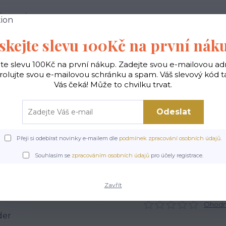
 PODMÍNKY
JAK NAKUPOVAT
KONTAKTY
skejte slevu 100Kč na první nák
Hledat
jte slevu 100Kč na první nákup. Zadejte svou e-mailovou ad
rolujte svou e-mailovou schránku a spam. Váš slevový kód 
Vás čeká! Může to chvilku trvat.
gické
Vaky na záda
Polštáře
Doplňky
Odeslat
Přeji si odebírat novinky e-mailem dle
podmínek zpracování osobních údajů
.
abelky ekologické
Kabelky velké
Kabelky City sv.šedé
Kabelka City - 
Souhlasím se
zpracováním osobních údajů
pro účely registrace.
Kabelka City - Salamander
Zavřít
Ohodno