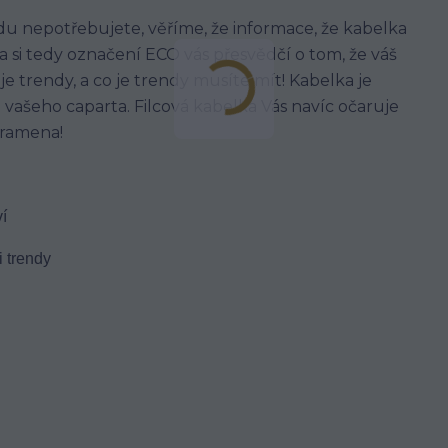
du nepotřebujete, věříme, že informace, že kabelka
a si tedy označení ECO vás přesvědčí o tom, že váš
je trendy, a co je trendy musíte mít! Kabelka je
o vašeho caparta. Filcová kabelka Vás navíc očaruje
 ramena!
í
 trendy