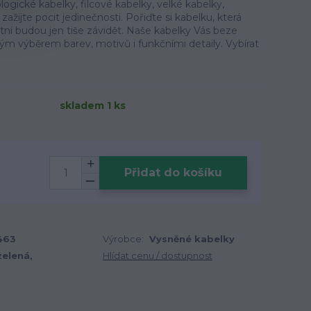
ogické kabelky, filcové kabelky, velké kabelky,
zažijte pocit jedinečnosti. Pořiďte si kabelku, která
tatní budou jen tiše závidět. Naše kabelky Vás beze
m výběrem barev, motivů i funkčními detaily. Vybírat
skladem 1 ks
Přidat do košíku
463
Výrobce:
Vysněné kabelky
zelená,
Hlídat cenu / dostupnost