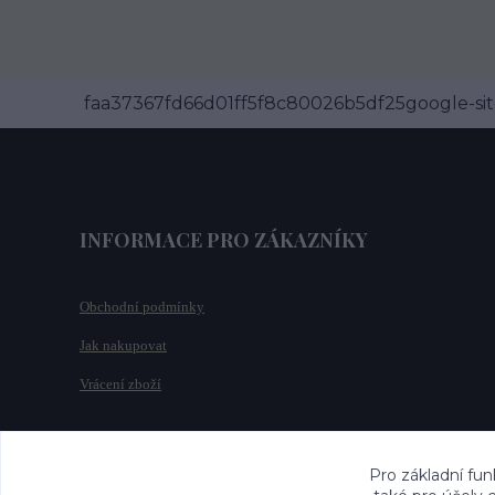
faa37367fd66d01ff5f8c80026b5df25google-site
INFORMACE PRO ZÁKAZNÍKY
Obchodní podmínky
Jak nakupovat
Vrácení zboží
Pro základní fun