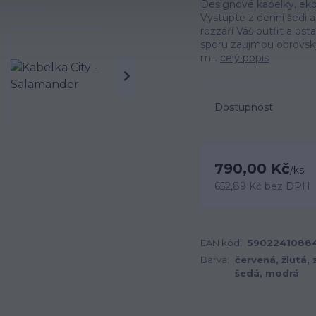
Designové kabelky, ekol
Vystupte z denní šedi a 
rozzáří Váš outfit a os
sporu zaujmou obrovský
m...
celý popis
Dostupnost
790,00 Kč
/
ks
652,89 Kč
bez DPH
EAN kód:
5902241088
Barva:
červená, žlutá, 
šedá, modrá