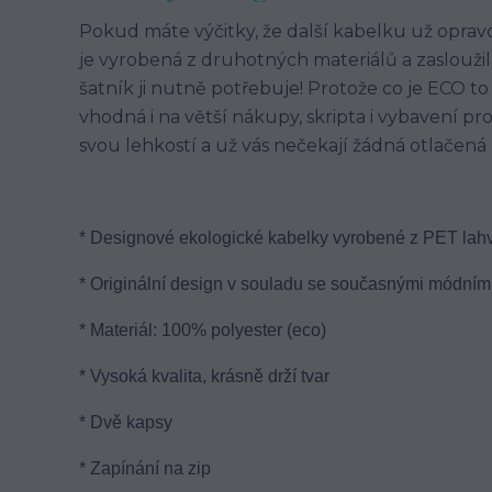
Pokud máte výčitky, že další kabelku už oprav
je vyrobená z druhotných materiálů a zasloužil
šatník ji nutně potřebuje! Protože co je ECO to 
vhodná i na větší nákupy, skripta i vybavení pr
svou lehkostí a už vás nečekají žádná otlačená
* Designové ekologické kabelky vyrobené z PET lahv
* Originální design v souladu se současnými módními
* Materiál: 100% polyester (eco)
* Vysoká kvalita, krásně drží tvar
* Dvě kapsy
* Zapínání na zip