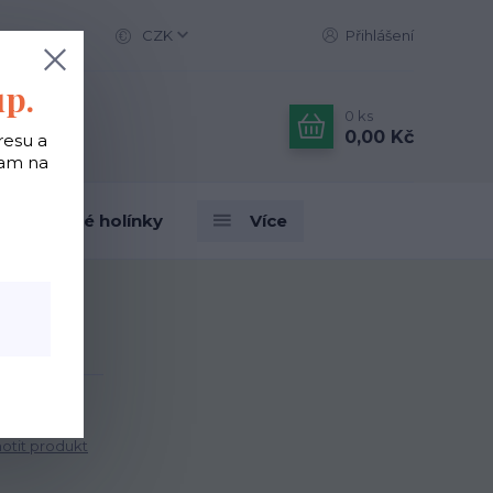
CZK
Přihlášení
up.
0
ks
0,00 Kč
resu a
tam na
Designové holínky
Více
Salamander
tit produkt