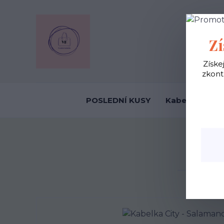
OBCHODNÍ
Zí
Získe
zkont
POSLEDNÍ KUSY
Kabelky ekolo
Úvod
K