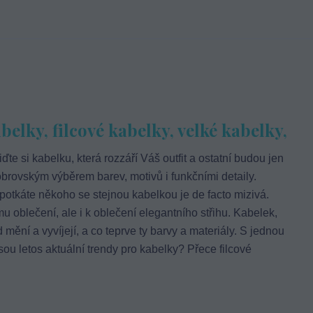
elky, filcové kabelky, velké kabelky,
iďte si kabelku, která rozzáří Váš outfit a ostatní budou jen
brovským výběrem barev, motivů i funkčními detaily.
 potkáte někoho se stejnou kabelkou je de facto mizivá.
oblečení, ale i k oblečení elegantního střihu. Kabelek,
 mění a vyvíjejí, a co teprve ty barvy a materiály. S jednou
sou letos aktuální trendy pro kabelky? Přece filcové