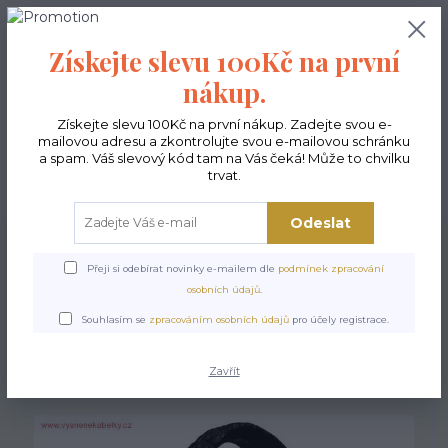
0
ks
CZK
0,00 Kč
Získejte slevu 100Kč na první
nákup.
Menu
Získejte slevu 100Kč na první nákup. Zadejte svou e-
mailovou adresu a zkontrolujte svou e-mailovou schránku
a spam. Váš slevový kód tam na Vás čeká! Může to chvilku
trvat.
Hledat
Odeslat
Úvod
Kabelky ekologické
Kabelky velké
Kabelky City antracit
Kabelka
City - Modern - antracit
Přeji si odebírat novinky e-mailem dle
podmínek zpracování
osobních údajů
.
Kabelka City - Modern -
Souhlasím se
zpracováním osobních údajů
pro účely registrace.
antracit
Zavřít