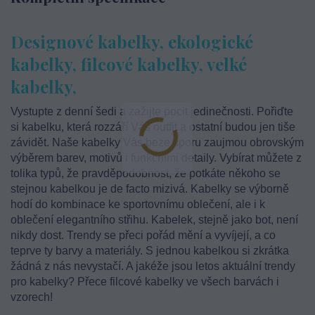
Designové kabelky, ekologické
kabelky, filcové kabelky, velké
kabelky,
Vystupte z denní šedi a zažijte pocit jedinečnosti. Pořiďte
si kabelku, která rozzáří Váš outfit a ostatní budou jen tiše
závidět. Naše kabelky Vás beze sporu zaujmou obrovským
výběrem barev, motivů i funkčními detaily. Vybírat můžete z
tolika typů, že pravděpodobnost, že potkáte někoho se
stejnou kabelkou je de facto mizivá. Kabelky se výborně
hodí do kombinace ke sportovnímu oblečení, ale i k
oblečení elegantního střihu. Kabelek, stejně jako bot, není
nikdy dost. Trendy se přeci pořád mění a vyvíjejí, a co
teprve ty barvy a materiály. S jednou kabelkou si zkrátka
žádná z nás nevystačí. A jakéže jsou letos aktuální trendy
pro kabelky? Přece filcové kabelky ve všech barvách i
vzorech!