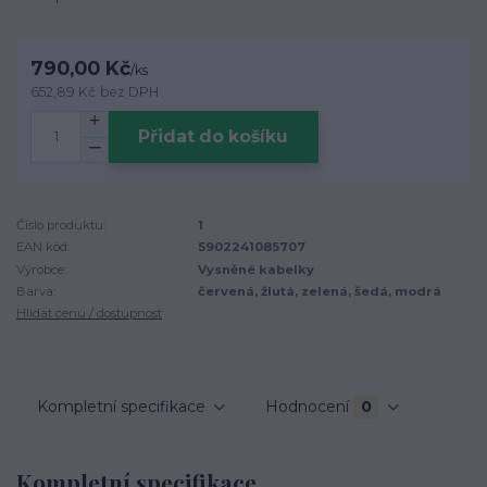
790,00 Kč
/
ks
652,89 Kč
bez DPH
Přidat do košíku
Číslo produktu:
1
EAN kód:
5902241085707
Výrobce:
Vysněné kabelky
Barva:
červená, žlutá, zelená, šedá, modrá
Hlídat cenu / dostupnost
Kompletní specifikace
Hodnocení
0
Kompletní specifikace