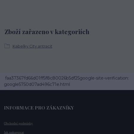
Zboží zařazeno v kategoriích
Kabelky City antracit
faa37367fd66d01ff5f8c80026b5df25google-site-verification:
google5750d07ad496c71e.html
INFORMACE PRO ZÁKAZNÍKY
Obchodní podmínky
Jak nakupovat