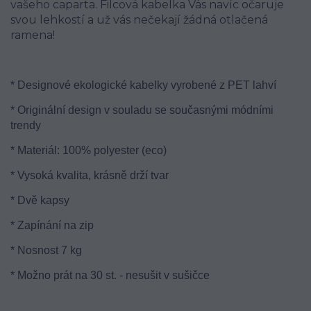
vašeho caparta. Filcová kabelka Vás navíc očaruje
svou lehkostí a už vás nečekají žádná otlačená
ramena!
* Designové ekologické kabelky vyrobené z PET lahví
* Originální design v souladu se současnými módními
trendy
* Materiál: 100% polyester (eco)
* Vysoká kvalita, krásně drží tvar
* Dvě kapsy
* Zapínání na zip
* Nosnost 7 kg
* Možno prát na 30 st. - nesušit v sušičce