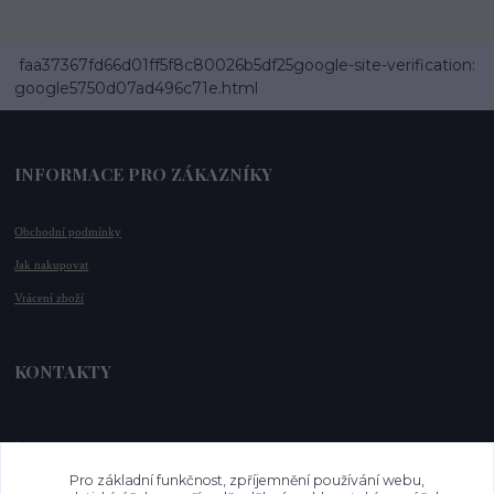
faa37367fd66d01ff5f8c80026b5df25google-site-verification:
google5750d07ad496c71e.html
INFORMACE PRO ZÁKAZNÍKY
Obchodní podmínky
Jak nakupovat
Vrácení zboží
KONTAKTY
📞 +420 732 779 508
📧 
info@vysnenekabelky.cz
Pro základní funkčnost, zpříjemnění používání webu,
🌐 
www.vysnenekabelky.cz