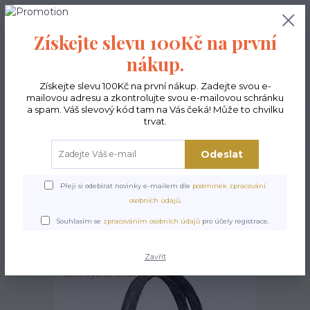
0
ks
CZK
0,00 Kč
Získejte slevu 100Kč na první
nákup.
Menu
Získejte slevu 100Kč na první nákup. Zadejte svou e-
mailovou adresu a zkontrolujte svou e-mailovou schránku
a spam. Váš slevový kód tam na Vás čeká! Může to chvilku
trvat.
Hledat
Odeslat
Úvod
Kabelky ekologické
Kabelky velké
Kabelky City sv.šedé
Kabelka
City - Lupo
Přeji si odebírat novinky e-mailem dle
podmínek zpracování
osobních údajů
.
Kabelka City - Lupo
Souhlasím se
zpracováním osobních údajů
pro účely registrace.
Zavřít