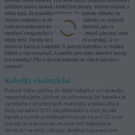
závidět. Naše kabelky Vás beze sporu zaujmou obrovským
výběrem barev, motivů i funkčními detaily. Vybírat můžete z
tolika typů, že pravděpodobnost, že potkáte někoho se
stejnou kabelkou je de facto mizivá. Kabelky se výborně
hodí do kombinace ke sportovnímu oblečení, ale i k
oblečení elegantního střihu. Kabelek, stejně jako bot, není
nikdy dost. Trendy se přeci pořád mění a vyvíjejí, a co
teprve ty barvy a materiály. S jednou kabelkou si zkrátka
žádná z nás nevystačí. A jakéže jsou letos aktuální trendy
pro kabelky? Přece filcové kabelky ve všech barvách i
vzorech!
Kabelky ekologické
Pokud máte výčitky, že další kabelku už opravdu
nepotřebujete, věříme, že informace, že kabelka je
vyrobená z druhotných materiálů a zasloužila si
tedy označení ECO vás přesvědčí o tom, že váš
šatník ji nutně potřebuje! Protože co je ECO to je
trendy, a co je trendy musíte mít! Kabelka je
vhodná i na větší nákupy, skripta i vybavení pro