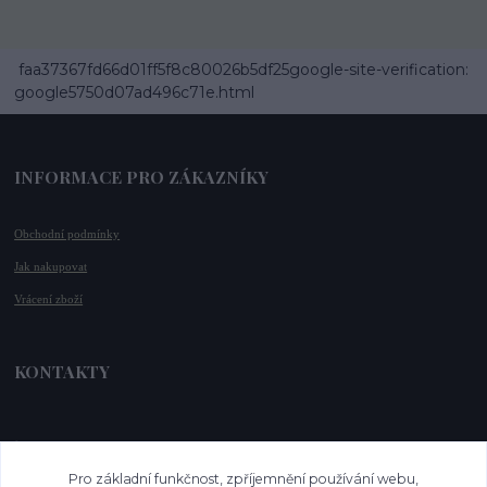
faa37367fd66d01ff5f8c80026b5df25google-site-verification:
google5750d07ad496c71e.html
INFORMACE PRO ZÁKAZNÍKY
Obchodní podmínky
Jak nakupovat
Vrácení zboží
KONTAKTY
📞 +420 732 779 508
📧 
info@vysnenekabelky.cz
Pro základní funkčnost, zpříjemnění používání webu,
🌐 
www.vysnenekabelky.cz