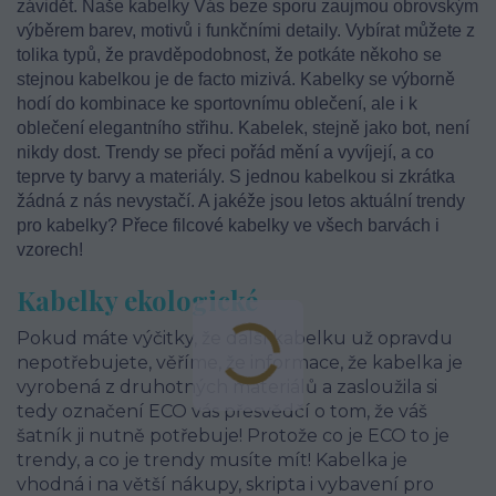
závidět. Naše kabelky Vás beze sporu zaujmou obrovským
výběrem barev, motivů i funkčními detaily. Vybírat můžete z
tolika typů, že pravděpodobnost, že potkáte někoho se
stejnou kabelkou je de facto mizivá. Kabelky se výborně
hodí do kombinace ke sportovnímu oblečení, ale i k
oblečení elegantního střihu. Kabelek, stejně jako bot, není
nikdy dost. Trendy se přeci pořád mění a vyvíjejí, a co
teprve ty barvy a materiály. S jednou kabelkou si zkrátka
žádná z nás nevystačí. A jakéže jsou letos aktuální trendy
pro kabelky? Přece filcové kabelky ve všech barvách i
vzorech!
Kabelky ekologické
Pokud máte výčitky, že další kabelku už opravdu
nepotřebujete, věříme, že informace, že kabelka je
vyrobená z druhotných materiálů a zasloužila si
tedy označení ECO vás přesvědčí o tom, že váš
šatník ji nutně potřebuje! Protože co je ECO to je
trendy, a co je trendy musíte mít! Kabelka je
vhodná i na větší nákupy, skripta i vybavení pro