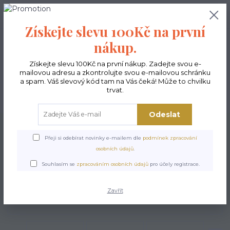
0
ks
CZK
0,00 Kč
Získejte slevu 100Kč na první
nákup.
Menu
Získejte slevu 100Kč na první nákup. Zadejte svou e-
mailovou adresu a zkontrolujte svou e-mailovou schránku
a spam. Váš slevový kód tam na Vás čeká! Může to chvilku
trvat.
Hledat
Odeslat
Úvod
Kabelky ekologické
Kabelky velké
Kabelky City sv.šedé
Kabelka
City - Lady
Přeji si odebírat novinky e-mailem dle
podmínek zpracování
osobních údajů
.
Kabelka City - Lady
Souhlasím se
zpracováním osobních údajů
pro účely registrace.
Zavřít