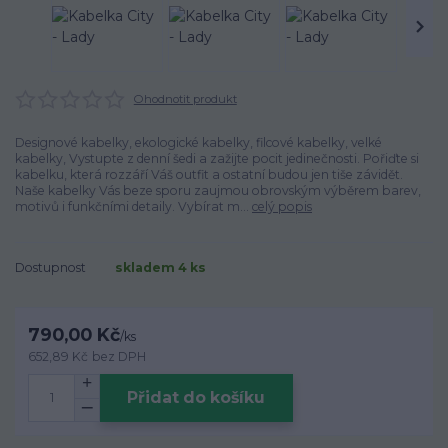
Ohodnotit produkt
Designové kabelky, ekologické kabelky, filcové kabelky, velké
kabelky, Vystupte z denní šedi a zažijte pocit jedinečnosti. Pořiďte si
kabelku, která rozzáří Váš outfit a ostatní budou jen tiše závidět.
Naše kabelky Vás beze sporu zaujmou obrovským výběrem barev,
motivů i funkčními detaily. Vybírat m...
celý popis
Dostupnost
skladem 4 ks
790,00 Kč
/
ks
652,89 Kč
bez DPH
Přidat do košíku