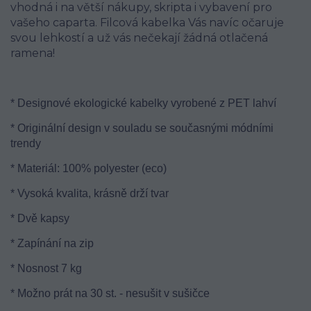
vhodná i na větší nákupy, skripta i vybavení pro
vašeho caparta. Filcová kabelka Vás navíc očaruje
svou lehkostí a už vás nečekají žádná otlačená
ramena!
* Designové ekologické kabelky vyrobené z PET lahví
* Originální design v souladu se současnými módními
trendy
* Materiál: 100% polyester (eco)
* Vysoká kvalita, krásně drží tvar
* Dvě kapsy
* Zapínání na zip
* Nosnost 7 kg
* Možno prát na 30 st. - nesušit v sušičce