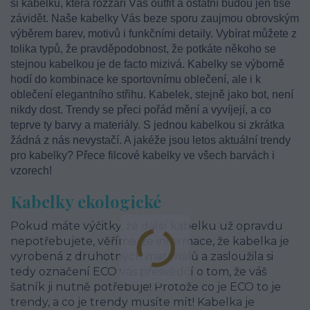
si kabelku, která rozzáří Váš outfit a ostatní budou jen tiše
závidět. Naše kabelky Vás beze sporu zaujmou obrovským
výběrem barev, motivů i funkčními detaily. Vybírat můžete z
tolika typů, že pravděpodobnost, že potkáte někoho se
stejnou kabelkou je de facto mizivá. Kabelky se výborně
hodí do kombinace ke sportovnímu oblečení, ale i k
oblečení elegantního střihu. Kabelek, stejně jako bot, není
nikdy dost. Trendy se přeci pořád mění a vyvíjejí, a co
teprve ty barvy a materiály. S jednou kabelkou si zkrátka
žádná z nás nevystačí. A jakéže jsou letos aktuální trendy
pro kabelky? Přece filcové kabelky ve všech barvách i
vzorech!
Kabelky ekologické
Pokud máte výčitky, že další kabelku už opravdu
nepotřebujete, věříme, že informace, že kabelka je
vyrobená z druhotných materiálů a zasloužila si
tedy označení ECO vás přesvědčí o tom, že váš
šatník ji nutně potřebuje! Protože co je ECO to je
trendy, a co je trendy musíte mít! Kabelka je