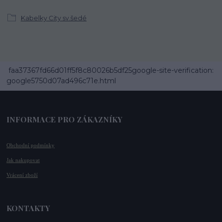
Kabelky City sv.šedé
faa37367fd66d01ff5f8c80026b5df25google-site-verification:
google5750d07ad496c71e.html
INFORMACE PRO ZÁKAZNÍKY
Obchodní podmínky
Jak nakupovat
Vrácení zboží
KONTAKTY