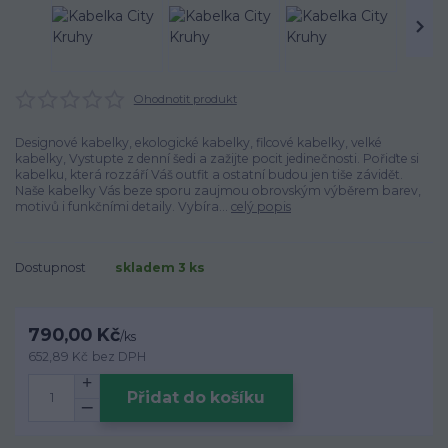
Ohodnotit produkt
Designové kabelky, ekologické kabelky, filcové kabelky, velké
kabelky, Vystupte z denní šedi a zažijte pocit jedinečnosti. Pořiďte si
kabelku, která rozzáří Váš outfit a ostatní budou jen tiše závidět.
Naše kabelky Vás beze sporu zaujmou obrovským výběrem barev,
motivů i funkčními detaily. Vybíra...
celý popis
Dostupnost
skladem 3 ks
790,00 Kč
/
ks
652,89 Kč
bez DPH
Přidat do košíku