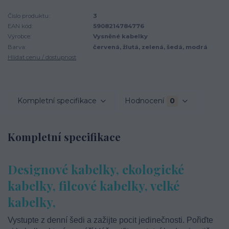
Číslo produktu:
3
EAN kód:
5908214784776
Výrobce:
Vysněné kabelky
Barva:
červená, žlutá, zelená, šedá, modrá
Hlídat cenu / dostupnost
Kompletní specifikace
Hodnocení
0
Kompletní specifikace
Designové kabelky, ekologické
kabelky, filcové kabelky, velké
kabelky,
Vystupte z denní šedi a zažijte pocit jedinečnosti. Pořiďte