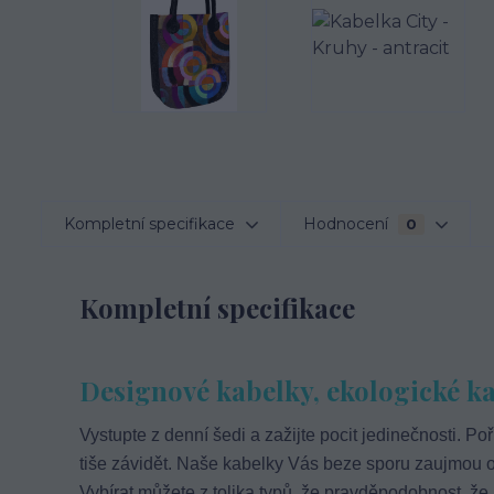
Kompletní specifikace
Hodnocení
0
Kompletní specifikace
Designové kabelky, ekologické kab
Vystupte z denní šedi a zažijte pocit jedinečnosti. Poř
tiše závidět. Naše kabelky Vás beze sporu zaujmou o
Vybírat můžete z tolika typů, že pravděpodobnost, že