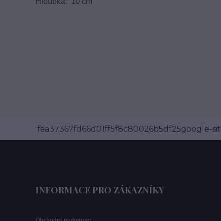
Hloubka: 10 cm
faa37367fd66d01ff5f8c80026b5df25google-site
INFORMACE PRO ZÁKAZNÍKY
Obchodní podmínky