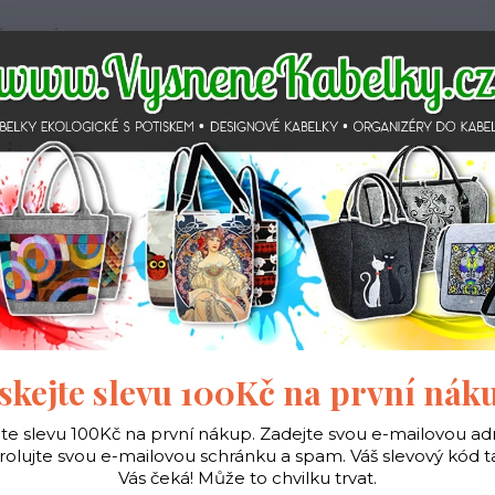
 PODMÍNKY
JAK NAKUPOVAT
KONTAKTY
Hledat
gické
Vaky na záda
Polštáře
Doplňky
lky ekologické
Kabelky velké
Kabelky City antracit
Kabelka City - Kru
belka City - Kruhy - antra
skejte slevu 100Kč na první nák
jte slevu 100Kč na první nákup. Zadejte svou e-mailovou ad
Ohodno
rolujte svou e-mailovou schránku a spam. Váš slevový kód 
Vás čeká! Může to chvilku trvat.