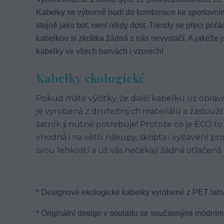
Kabelky se výborně hodí do kombinace ke sportovnímu 
stejně jako bot, není nikdy dost. Trendy se přeci pořád
kabelkou si zkrátka žádná z nás nevystačí. A jakéže j
kabelky ve všech barvách i vzorech!
Kabelky ekologické
Pokud máte výčitky, že další kabelku už oprav
je vyrobená z druhotných materiálů a zasloužil
šatník ji nutně potřebuje! Protože co je ECO to 
vhodná i na větší nákupy, skripta i vybavení pr
svou lehkostí a už vás nečekají žádná otlačená
* Designové ekologické kabelky vyrobené z PET lahv
* Originální design v souladu se současnými módními