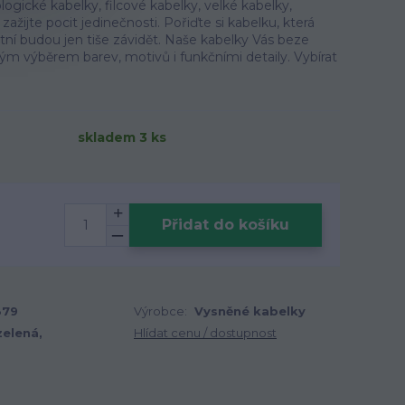
ogické kabelky, filcové kabelky, velké kabelky,
zažijte pocit jedinečnosti. Pořiďte si kabelku, která
tatní budou jen tiše závidět. Naše kabelky Vás beze
m výběrem barev, motivů i funkčními detaily. Vybírat
skladem 3 ks
Přidat do košíku
379
Výrobce:
Vysněné kabelky
zelená,
Hlídat cenu / dostupnost