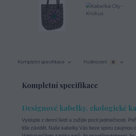
Kompletní specifikace
Hodnocení
0
Kompletní specifikace
Designové kabelky, ekologické kab
Vystupte z denní šedi a zažijte pocit jedinečnosti. Poř
tiše závidět. Naše kabelky Vás beze sporu zaujmou o
Vybírat můžete z tolika typů, že pravděpodobnost, že