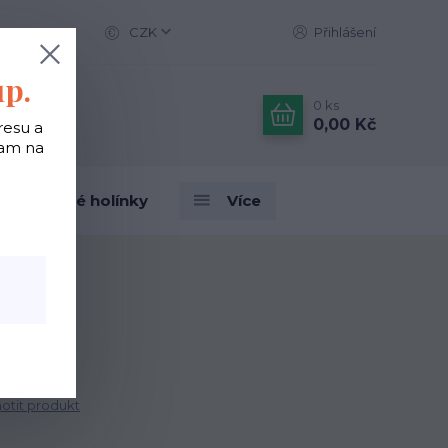
CZK
Přihlášení
up.
0
ks
0,00 Kč
resu a
tam na
Designové holínky
Více
- Krokus
tit produkt