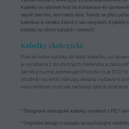
Kabelky se výborně hodí do kombinace ke sportovnímu 
stejně jako bot, není nikdy dost. Trendy se přeci pořád
kabelkou si zkrátka žádná z nás nevystačí. A jakéže j
kabelky ve všech barvách i vzorech!
Kabelky ekologické
Pokud máte výčitky, že další kabelku už oprav
je vyrobená z druhotných materiálů a zasloužil
šatník ji nutně potřebuje! Protože co je ECO to 
vhodná i na větší nákupy, skripta i vybavení pr
svou lehkostí a už vás nečekají žádná otlačená
* Designové ekologické kabelky vyrobené z PET lahv
* Originální design v souladu se současnými módními