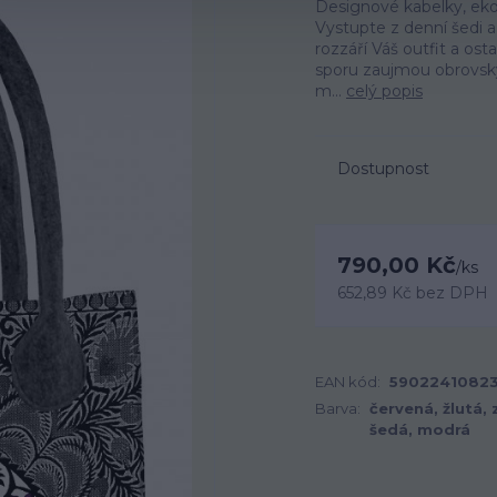
Designové kabelky, ekol
Vystupte z denní šedi a 
rozzáří Váš outfit a os
sporu zaujmou obrovský
m...
celý popis
Dostupnost
790,00 Kč
/
ks
652,89 Kč
bez DPH
EAN kód:
5902241082
Barva:
červená, žlutá, 
šedá, modrá