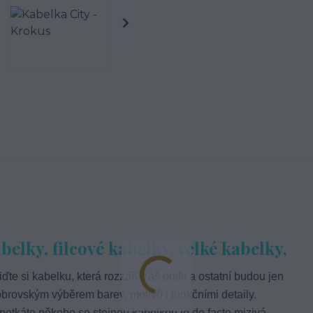
elky, filcové kabelky, velké kabelky,
iďte si kabelku, která rozzáří Váš outfit a ostatní budou jen
brovským výběrem barev, motivů i funkčními detaily.
 potkáte někoho se stejnou kabelkou je de facto mizivá.