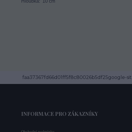
Hloubka: 10 cm
faa37367fd66d01ff5f8c80026b5df25google-site
INFORMACE PRO ZÁKAZNÍKY
Obchodní podmínky