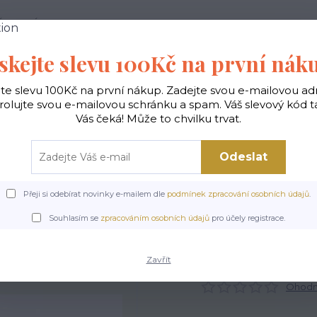
 PODMÍNKY
JAK NAKUPOVAT
KONTAKTY
skejte slevu 100Kč na první nák
Hledat
jte slevu 100Kč na první nákup. Zadejte svou e-mailovou ad
rolujte svou e-mailovou schránku a spam. Váš slevový kód 
Vás čeká! Může to chvilku trvat.
gické
Vaky na záda
Polštáře
Doplňky
Odeslat
Přeji si odebírat novinky e-mailem dle
podmínek zpracování osobních údajů
.
Kabelky ekologické
Kabelky velké
Kabelky City sv.šedé
Kabelka City 
Souhlasím se
zpracováním osobních údajů
pro účely registrace.
Kabelka City - Krokus
Zavřít
Ohodno