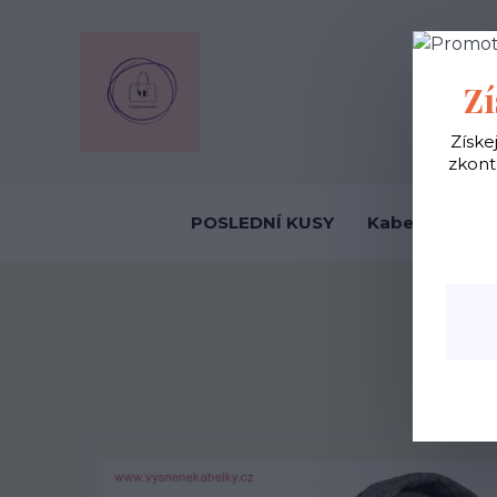
OBCHODNÍ
Zí
Získe
zkont
POSLEDNÍ KUSY
Kabelky ekolo
Úvod