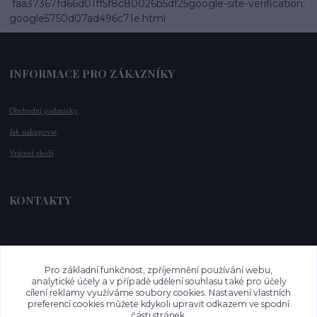
faa37367fd66d01ff5f8c80026b5df25google-site-verification:
google5750d07ad496c71e.html
INFORMACE PRO ZÁKAZNÍKY
Obchodní podmínky
Jak nakupovat
Vrácení zboží
KONTAKTY
📞 +420 732 779 508
📧 
info@vysnenekabelky.cz
Pro základní funkčnost, zpříjemnění používání webu,
🌐 
www.vysnenekabelky.cz
analytické účely a v případě udělení souhlasu také pro účely
cílení reklamy využíváme soubory cookies. Nastavení vlastních
preferencí cookies můžete kdykoli upravit odkazem ve spodní
části stránek.