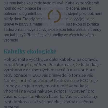
stejnou kabelkou je de facto mizivá. Kabelky se výborně
hodí do kombinace ke sportovnímu oblečení, ale i k
oblečení elegantního střihu. Kabelek, stejně jako bot, není
nikdy dost. Trendy se přeci pořád mění a vyvíjejí, a co
teprve ty barvy a materiály. S jednou kabelkou si zkrátka
žádná z nás nevystačí. A jakéže jsou letos aktuální trendy
pro kabelky? Přece filcové kabelky ve všech barvách i
vzorech!
Kabelky ekologické
Pokud máte výčitky, že další kabelku už opravdu
nepotřebujete, věříme, že informace, že kabelka je
vyrobená z druhotných materiálů a zasloužila si
tedy označení ECO vás přesvědčí o tom, že váš
šatník ji nutně potřebuje! Protože co je ECO to je
trendy, a co je trendy musíte mít! Kabelka je
vhodná i na větší nákupy, skripta i vybavení pro
vašeho caparta. Filcová kabelka Vás navíc očaruje
svou lehkostí a už vás nečekají žádná otlačená
ramena!