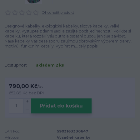
Ohodnotit produkt
Designové kabelky, ekologické kabelky, filcové kabelky, velké
kabelky, Vystupte z denní šedi a zažijte pocit jedinečnosti. Pořiďte si
kabelku, která rozzáří Váš outfit a ostatní budou jen tiše závidět.
Naše kabelky Vás beze sporu zaujmou obrovským výběrem barev,
motivů i funkčními detaily. Vybírat m...
celý popis
Dostupnost
skladem 2 ks
790,00 Kč
/
ks
652,89 Kč
bez DPH
Přidat do košíku
EAN kód:
5903163330647
Výrobce:
Vysněné kabelky