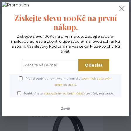
0
ks
CZK
0,00 Kč
Získejte slevu 100Kč na první
nákup.
Menu
Získejte slevu 100Kč na první nákup. Zadejte svou e-
mailovou adresu a zkontrolujte svou e-mailovou schránku
a spam. Váš slevový kód tam na Vás čeká! Může to chvilku
trvat.
Hledat
Odeslat
Úvod
Kabelky ekologické
Kabelky velké
Kabelky City sv.šedé
Kabelka
City - Kipu
Přeji si odebírat novinky e-mailem dle
podmínek zpracování
osobních údajů
.
Kabelka City - Kipu
Souhlasím se
zpracováním osobních údajů
pro účely registrace.
Zavřít